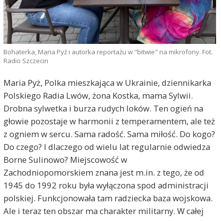
Bohaterka, Maria Pyż i autorka reportażu w "bitwie" na mikrofony. Fot.
Radio Szczecin
Maria Pyż, Polka mieszkająca w Ukrainie, dziennikarka
Polskiego Radia Lwów, żona Kostka, mama Sylwii.
Drobna sylwetka i burza rudych loków. Ten ogień na
głowie pozostaje w harmonii z temperamentem, ale też
z ogniem w sercu. Sama radość. Sama miłość. Do kogo?
Do czego? I dlaczego od wielu lat regularnie odwiedza
Borne Sulinowo? Miejscowość w
Zachodniopomorskiem znana jest m.in. z tego, że od
1945 do 1992 roku była wyłączona spod administracji
polskiej. Funkcjonowała tam radziecka baza wojskowa.
Ale i teraz ten obszar ma charakter militarny. W całej