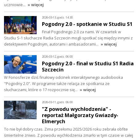
uczniowie…
» więcej
2026-03-13, godz. 14:30
Pogodny 2.0 - spotkanie w Studiu S1
Finał Pogodnego 2.0 za nami. W czwartek w
Studiu S-1 słuchacze Radia Szczecin mogli spotkać się między innymi z
detektywem Pogodnym, autorami i ambasadorami…
» więcej
2026-03-12, godz. 06:00
Pogodny 2.0 - finał w Studiu S1 Radia
Szczecin
W Fonosferze dziś finałowy odcinek interaktywnego audiobooka
"Pogodny 2.0". W programie także relacja ze spotkania ze
słuchaczami, które o 17 rozpocznie się…
» więcej
2026-03-11, godz. 06:00
"Z powodu wychłodzenia" -
reportaż Małgorzaty Gwiazdy-
Elmerych
To nie był dobry czas. Zima przełomu 2025/2026 roku zebrała obfite
śmiertelne żniwo. Z powodu wychłodzenia zmarło w tym czasie w całej