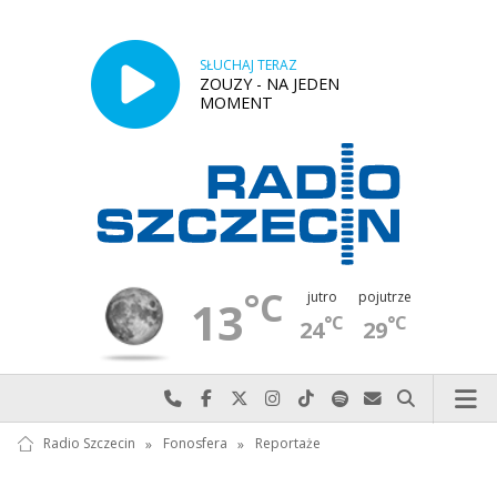
SŁUCHAJ TERAZ
ZOUZY - NA JEDEN
MOMENT
°C
jutro
pojutrze
13
°C
°C
24
29
Najlepiej po prostu do nas zadzwoń
Odwiedź nas na Facebook-u
Odwiedź nas na X
Odwiedź nas na Instagram-ie
Odwiedź nas na TikTok-u
Szukaj nas na Spotify
Wyślij do nas w
Szukaj
Radio Szczecin
»
Fonosfera
»
Reportaże