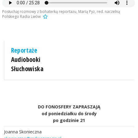
Posłuchaj rozmowy z bohaterką reportażu, Marią Pyż, red. naczelną
Polskiego Radia Lwów
Reportaże
Audiobooki
Słuchowiska
DO FONOSFERY ZAPRASZAJĄ
od poniedziałku do środy
po godzinie 21
Joanna Skonieczna