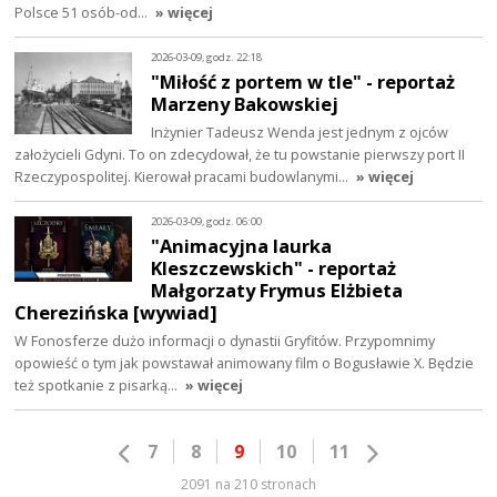
Polsce 51 osób-od…
» więcej
2026-03-09, godz. 22:18
"Miłość z portem w tle" - reportaż
Marzeny Bakowskiej
Inżynier Tadeusz Wenda jest jednym z ojców
założycieli Gdyni. To on zdecydował, że tu powstanie pierwszy port II
Rzeczypospolitej. Kierował pracami budowlanymi…
» więcej
2026-03-09, godz. 06:00
"Animacyjna laurka
Kleszczewskich" - reportaż
Małgorzaty Frymus Elżbieta
Cherezińska [wywiad]
W Fonosferze dużo informacji o dynastii Gryfitów. Przypomnimy
opowieść o tym jak powstawał animowany film o Bogusławie X. Będzie
też spotkanie z pisarką…
» więcej
7
8
9
10
11
2091 na 210 stronach