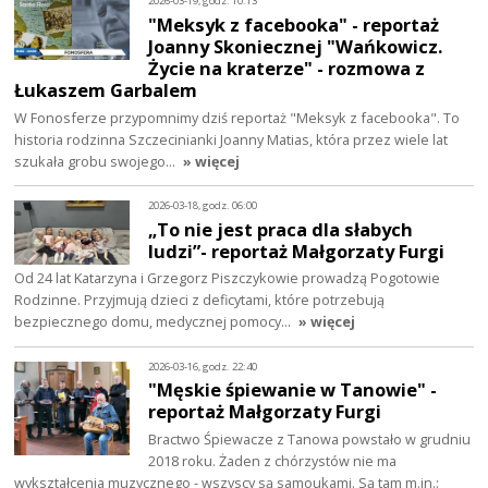
2026-03-19, godz. 10:13
"Meksyk z facebooka" - reportaż
Joanny Skoniecznej "Wańkowicz.
Życie na kraterze" - rozmowa z
Łukaszem Garbalem
W Fonosferze przypomnimy dziś reportaż "Meksyk z facebooka". To
historia rodzinna Szczecinianki Joanny Matias, która przez wiele lat
szukała grobu swojego…
» więcej
2026-03-18, godz. 06:00
„To nie jest praca dla słabych
ludzi”- reportaż Małgorzaty Furgi
Od 24 lat Katarzyna i Grzegorz Piszczykowie prowadzą Pogotowie
Rodzinne. Przyjmują dzieci z deficytami, które potrzebują
bezpiecznego domu, medycznej pomocy…
» więcej
2026-03-16, godz. 22:40
"Męskie śpiewanie w Tanowie" -
reportaż Małgorzaty Furgi
Bractwo Śpiewacze z Tanowa powstało w grudniu
2018 roku. Żaden z chórzystów nie ma
wykształcenia muzycznego - wszyscy są samoukami. Są tam m.in.: