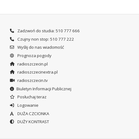
Zadzwoń do studia: 510 777 666
Czujny non stop: 510 777 222
Wyślij do nas wiadomość
Prognoza pogody
radioszczecin.pl
radioszczecinextra.pl
radioszczecin.tv
Biuletyn Informacji Publicznej
Posłuchaj teraz
Logowanie
DUŻA CZCIONKA
DUŻY KONTRAST