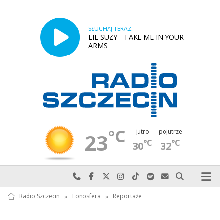
SŁUCHAJ TERAZ
LIL SUZY - TAKE ME IN YOUR
ARMS
°C
jutro
pojutrze
23
°C
°C
30
32
Najlepiej po prostu do nas zadzwoń
Odwiedź nas na Facebook-u
Odwiedź nas na X
Odwiedź nas na Instagram-ie
Odwiedź nas na TikTok-u
Szukaj nas na Spotify
Wyślij do nas w
Szukaj
Radio Szczecin
»
Fonosfera
»
Reportaże