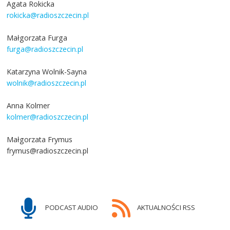
Agata Rokicka
rokicka@radioszczecin.pl
Małgorzata Furga
furga@radioszczecin.pl
Katarzyna Wolnik-Sayna
wolnik@radioszczecin.pl
Anna Kolmer
kolmer@radioszczecin.pl
Małgorzata Frymus
frymus@radioszczecin.pl
PODCAST AUDIO
AKTUALNOŚCI RSS