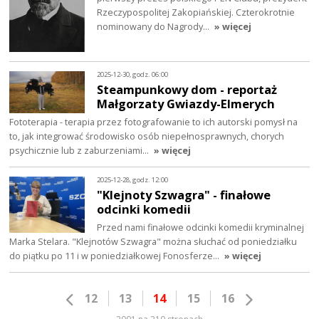
Rzeczypospolitej Zakopiańskiej. Czterokrotnie
nominowany do Nagrody…
» więcej
2025-12-30, godz. 06:00
Steampunkowy dom - reportaż
Małgorzaty Gwiazdy-Elmerych
Fototerapia - terapia przez fotografowanie to ich autorski pomysł na
to, jak integrować środowisko osób niepełnosprawnych, chorych
psychicznie lub z zaburzeniami…
» więcej
2025-12-28, godz. 12:00
"Klejnoty Szwagra" - finałowe
odcinki komedii
Przed nami finałowe odcinki komedii kryminalnej
Marka Stelara. "Klejnotów Szwagra" można słuchać od poniedziałku
do piątku po 11 i w poniedziałkowej Fonosferze…
» więcej
12
13
14
15
16