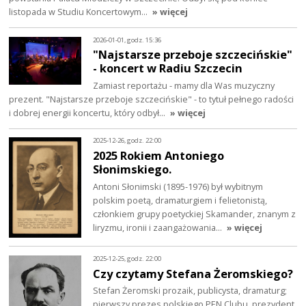
listopada w Studiu Koncertowym…
» więcej
2026-01-01, godz. 15:36
"Najstarsze przeboje szczecińskie"
- koncert w Radiu Szczecin
Zamiast reportażu - mamy dla Was muzyczny
prezent. "Najstarsze przeboje szczecińskie" - to tytuł pełnego radości
i dobrej energii koncertu, który odbył…
» więcej
2025-12-26, godz. 22:00
2025 Rokiem Antoniego
Słonimskiego.
Antoni Słonimski (1895-1976) był wybitnym
polskim poetą, dramaturgiem i felietonistą,
członkiem grupy poetyckiej Skamander, znanym z
liryzmu, ironii i zaangażowania…
» więcej
2025-12-25, godz. 22:00
Czy czytamy Stefana Żeromskiego?
Stefan Żeromski prozaik, publicysta, dramaturg;
pierwszy prezes polskiego PEN Clubu, prezydent