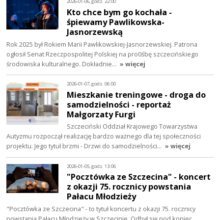
2026-01-06, godz. 22:00
Kto chce bym go kochała -
śpiewamy Pawlikowska-
Jasnorzewską
Rok 2025 był Rokiem Marii Pawlikowskiej-Jasnorzewskiej. Patrona
ogłosił Senat Rzeczpospolitej Polskiej na pro0śbę szczecińskiego
środowiska kulturalnego. Dokładnie…
» więcej
2026-01-07, godz. 06:00
Mieszkanie treningowe - droga do
samodzielności - reportaż
Małgorzaty Furgi
Szczeciński Oddział Krajowego Towarzystwa
Autyzmu rozpoczął realizację bardzo ważnego dla tej społeczności
projektu. Jego tytuł brzmi - Drzwi do samodzielności…
» więcej
2026-01-05, godz. 13:06
"Pocztówka ze Szczecina" - koncert
z okazji 75. rocznicy powstania
Pałacu Młodzieży
"Pocztówka ze Szczecina" - to tytuł koncertu z okazji 75. rocznicy
powstania Pałacu Młodzieży w Szczecinie. Odbył się pod koniec