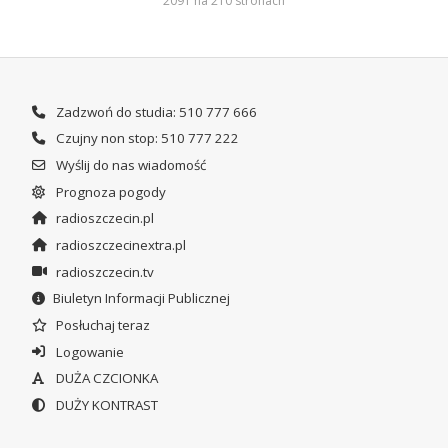
2091 na 210 stronach
Zadzwoń do studia: 510 777 666
Czujny non stop: 510 777 222
Wyślij do nas wiadomość
Prognoza pogody
radioszczecin.pl
radioszczecinextra.pl
radioszczecin.tv
Biuletyn Informacji Publicznej
Posłuchaj teraz
Logowanie
DUŻA CZCIONKA
DUŻY KONTRAST