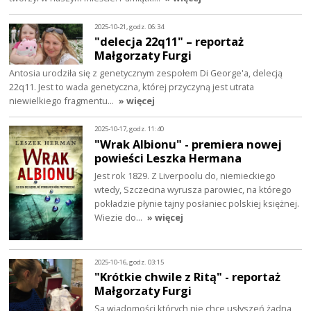
2025-10-21, godz. 06:34
"delecja 22q11" – reportaż
Małgorzaty Furgi
Antosia urodziła się z genetycznym zespołem Di George'a, delecją
22q11. Jest to wada genetyczna, której przyczyną jest utrata
niewielkiego fragmentu…
» więcej
2025-10-17, godz. 11:40
"Wrak Albionu" - premiera nowej
powieści Leszka Hermana
Jest rok 1829. Z Liverpoolu do, niemieckiego
wtedy, Szczecina wyrusza parowiec, na którego
pokładzie płynie tajny posłaniec polskiej księżnej.
Wiezie do…
» więcej
2025-10-16, godz. 03:15
"Krótkie chwile z Ritą" - reportaż
Małgorzaty Furgi
Są wiadomości których nie chce usłyszeń żadna