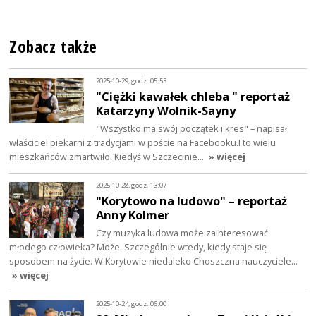
Zobacz także
2025-10-29, godz. 05:53
"Ciężki kawałek chleba " reportaż
Katarzyny Wolnik-Sayny
"Wszystko ma swój początek i kres" – napisał
właściciel piekarni z tradycjami w poście na Facebooku.I to wielu
mieszkańców zmartwiło. Kiedyś w Szczecinie…
» więcej
2025-10-28, godz. 13:07
"Korytowo na ludowo" – reportaż
Anny Kolmer
Czy muzyka ludowa może zainteresować
młodego człowieka? Może. Szczególnie wtedy, kiedy staje się
sposobem na życie. W Korytowie niedaleko Choszczna nauczyciele…
» więcej
2025-10-24, godz. 06:00