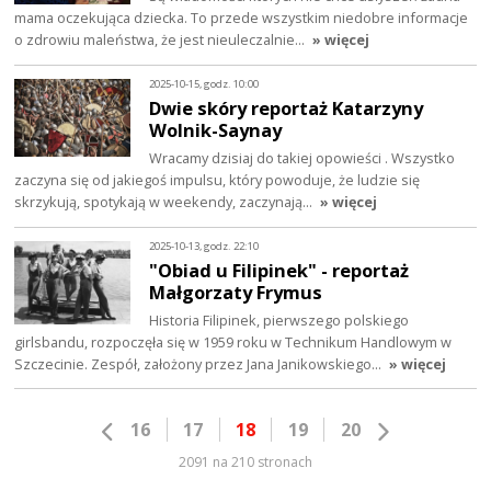
mama oczekująca dziecka. To przede wszystkim niedobre informacje
o zdrowiu maleństwa, że jest nieuleczalnie…
» więcej
2025-10-15, godz. 10:00
Dwie skóry reportaż Katarzyny
Wolnik-Saynay
Wracamy dzisiaj do takiej opowieści . Wszystko
zaczyna się od jakiegoś impulsu, który powoduje, że ludzie się
skrzykują, spotykają w weekendy, zaczynają…
» więcej
2025-10-13, godz. 22:10
"Obiad u Filipinek" - reportaż
Małgorzaty Frymus
Historia Filipinek, pierwszego polskiego
girlsbandu, rozpoczęła się w 1959 roku w Technikum Handlowym w
Szczecinie. Zespół, założony przez Jana Janikowskiego…
» więcej
16
17
18
19
20
2091 na 210 stronach