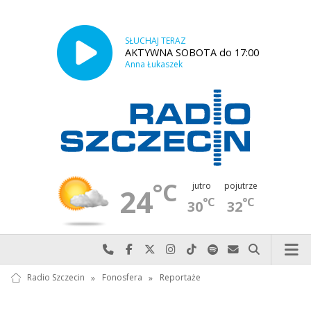
SŁUCHAJ TERAZ
AKTYWNA SOBOTA do 17:00
Anna Łukaszek
°C
jutro
pojutrze
24
°C
°C
30
32
Najlepiej po prostu do nas zadzwoń
Odwiedź nas na Facebook-u
Odwiedź nas na X
Odwiedź nas na Instagram-ie
Odwiedź nas na TikTok-u
Szukaj nas na Spotify
Wyślij do nas w
Szukaj
Radio Szczecin
»
Fonosfera
»
Reportaże