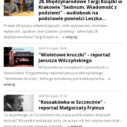
28. Międzynarodowe Targi Książki w
Krakowie "Sedinum. Wiadomość z
podziemi" - audiobook na
podstawie powieści Leszka…
Prawie 60 tysięcy odwiedzających, setki wystawców, mnóstwo
wydarzeń, spotkań, warsztatów i prelekcji - takie były 28.
Międzynarodowe Targi Książki w…
» więcej
2025-10-23, godz. 06:00
"Wioletowe kruczki" - reportaż
Janusza Wilczyńskiego
W Fonosferze o książkach i piosenkach z
dzieciństwa. Przypomnimy reportaż Janusza Wilczyńskiego
"Wioletowe kruczki", którego bohaterką jest kolekcjonerka…
»
więcej
2025-10-22, godz. 01:32
"Kossakówka w Szczecinie" -
reportaż Małgorzaty Frymus
Co wspólnego ze Szczecinem ma znany polski malarz Wojciech
Kossak? Wszystko wskazuje na to, że przez rok ten artysta mieszkał i
tworzył w naszym mieście. Pamiątki…
» więcej