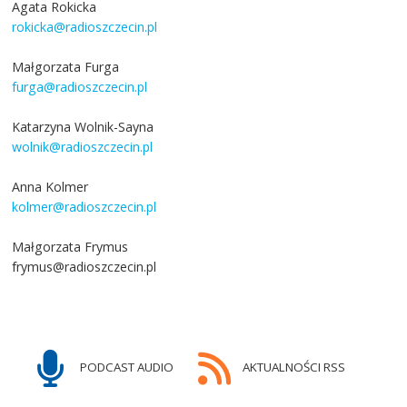
Agata Rokicka
rokicka@radioszczecin.pl
Małgorzata Furga
furga@radioszczecin.pl
Katarzyna Wolnik-Sayna
wolnik@radioszczecin.pl
Anna Kolmer
kolmer@radioszczecin.pl
Małgorzata Frymus
frymus@radioszczecin.pl
PODCAST AUDIO
AKTUALNOŚCI RSS