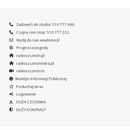
Zadzwoń do studia: 510 777 666
Czujny non stop: 510 777 222
Wyślij do nas wiadomość
Prognoza pogody
radioszczecin.pl
radioszczecinextra.pl
radioszczecin.tv
Biuletyn Informacji Publicznej
Posłuchaj teraz
Logowanie
DUŻA CZCIONKA
DUŻY KONTRAST