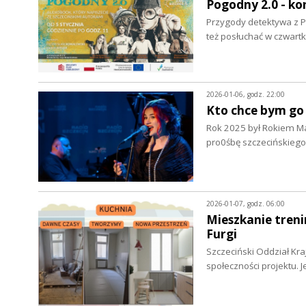
Pogodny 2.0 - ko
Przygody detektywa z Po
też posłuchać w czwart
2026-01-06, godz. 22:00
Kto chce bym go
Rok 2025 był Rokiem Mar
pro0śbę szczecińskiego
2026-01-07, godz. 06:00
Mieszkanie treni
Furgi
Szczeciński Oddział Kr
społeczności projektu. 