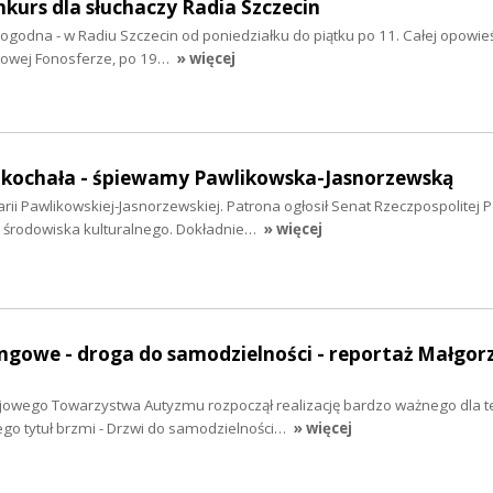
nkurs dla słuchaczy Radia Szczecin
godna - w Radiu Szczecin od poniedziałku do piątku po 11. Całej opowie
kowej Fonosferze, po 19…
» więcej
 kochała - śpiewamy Pawlikowska-Jasnorzewską
ii Pawlikowskiej-Jasnorzewskiej. Patrona ogłosił Senat Rzeczpospolitej P
 środowiska kulturalnego. Dokładnie…
» więcej
ngowe - droga do samodzielności - reportaż Małgor
ajowego Towarzystwa Autyzmu rozpoczął realizację bardzo ważnego dla t
Jego tytuł brzmi - Drzwi do samodzielności…
» więcej