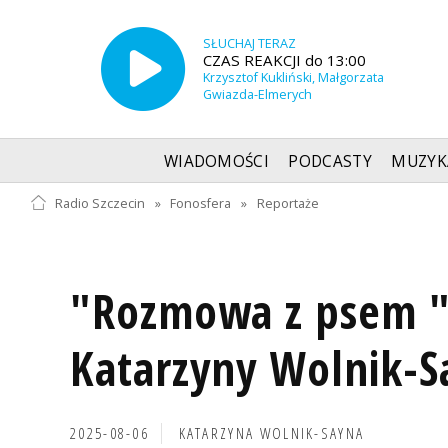
SŁUCHAJ TERAZ
CZAS REAKCJI do 13:00
Krzysztof Kukliński, Małgorzata
Gwiazda-Elmerych
WIADOMOŚCI
PODCASTY
MUZYK
Radio Szczecin
»
Fonosfera
»
Reportaże
"Rozmowa z psem "
Katarzyny Wolnik-S
2025-08-06
KATARZYNA WOLNIK-SAYNA