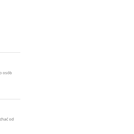
ko osób
uchać od