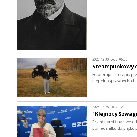
2025-12-30, godz. 06:00
Steampunkowy d
Fototerapia - terapia p
niepełnosprawnych, cho
2025-12-28, godz. 12:00
"Klejnoty Szwagr
Przed nami finałowe od
poniedziałku do piątku