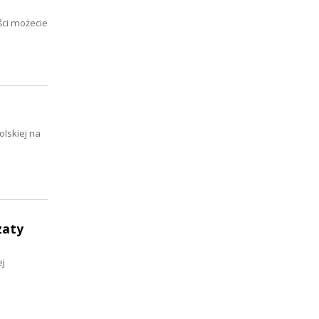
ści możecie
olskiej na
zaty
ej