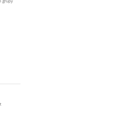
m grupy
t