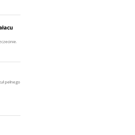
ałacu
zczecinie.
tuł pełnego