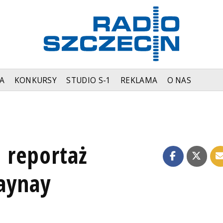
A
KONKURSY
STUDIO S-1
REKLAMA
O NAS
 reportaż
aynay