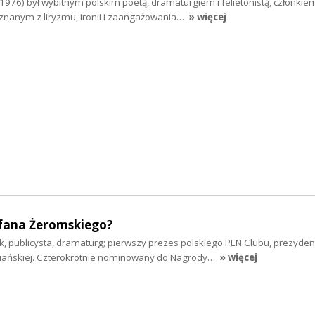
1976) był wybitnym polskim poetą, dramaturgiem i felietonistą, członkie
znanym z liryzmu, ironii i zaangażowania…
» więcej
fana Żeromskiego?
, publicysta, dramaturg; pierwszy prezes polskiego PEN Clubu, prezyden
piańskiej. Czterokrotnie nominowany do Nagrody…
» więcej