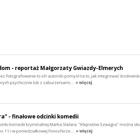
om - reportaż Małgorzaty Gwiazdy-Elmerych
rzez fotografowanie to ich autorski pomysł na to, jak integrować środowis
rych psychicznie lub z zaburzeniami…
» więcej
a" - finałowe odcinki komedii
cinki komedii kryminalnej Marka Stelara. "Klejnotów Szwagra" można sł
 po 11 i w poniedziałkowej Fonosferze…
» więcej