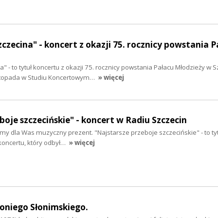
czecina" - koncert z okazji 75. rocznicy powstania P
 - to tytuł koncertu z okazji 75. rocznicy powstania Pałacu Młodzieży w S
istopada w Studiu Koncertowym…
» więcej
boje szczecińskie" - koncert w Radiu Szczecin
y dla Was muzyczny prezent. "Najstarsze przeboje szczecińskie" - to ty
 koncertu, który odbył…
» więcej
oniego Słonimskiego.