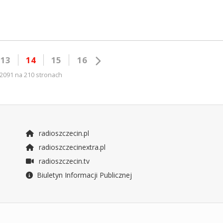
13
14
15
16
2091 na 210 stronach
radioszczecin.pl
radioszczecinextra.pl
radioszczecin.tv
Biuletyn Informacji Publicznej