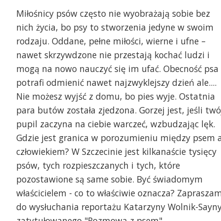
Miłośnicy psów często nie wyobrażają sobie bez
nich życia, bo psy to stworzenia jedyne w swoim
rodzaju. Oddane, pełne miłości, wierne i ufne –
nawet skrzywdzone nie przestają kochać ludzi i
mogą na nowo nauczyć się im ufać. Obecność psa
potrafi odmienić nawet najzwyklejszy dzień ale....
Nie możesz wyjść z domu, bo pies wyje. Ostatnia
para butów została zjedzona. Gorzej jest, jeśli twó
pupil zaczyna na ciebie warczeć, wzbudzając lęk.
Gdzie jest granica w porozumieniu między psem 
człowiekiem? W Szczecinie jest kilkanaście tysięcy
psów, tych rozpieszczanych i tych, które
pozostawione są same sobie. Być świadomym
właścicielem - co to właściwie oznacza? Zaprasza
do wysłuchania reportażu Katarzyny Wolnik-Sayn
zatytułowanego "Rozmowa z psem" .