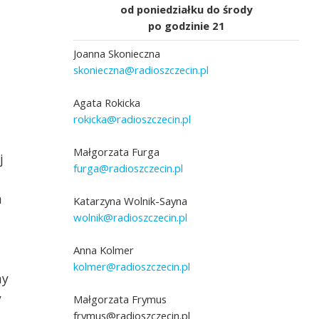
od poniedziałku do środy
po godzinie 21
Joanna Skonieczna
skonieczna@radioszczecin.pl
Agata Rokicka
rokicka@radioszczecin.pl
Małgorzata Furga
j
furga@radioszczecin.pl
a
Katarzyna Wolnik-Sayna
wolnik@radioszczecin.pl
Anna Kolmer
kolmer@radioszczecin.pl
my
y
Małgorzata Frymus
frymus@radioszczecin.pl