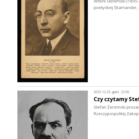
Antoni Słonimski (1895-
poetyckiej Skamander, 
2025-12-25, godz. 22:00
Czy czytamy Ste
Stefan Żeromski prozaik
Rzeczypospolitej Zako