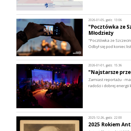
2026-01-05, godz. 13:06
"Pocztówka ze Sz
Młodzieży
"Pocztówka ze Szczecina"
Odbył się pod koniec l
2026-01-01, godz. 15:36
"Najstarsze prze
Zamiast reportażu - mam
radości i dobrej energii
2025-12-26, godz. 22:00
2025 Rokiem Ant