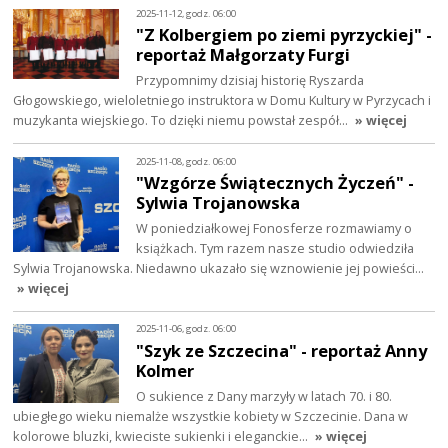
2025-11-12, godz. 06:00
"Z Kolbergiem po ziemi pyrzyckiej" -
reportaż Małgorzaty Furgi
Przypomnimy dzisiaj historię Ryszarda
Głogowskiego, wieloletniego instruktora w Domu Kultury w Pyrzycach i
muzykanta wiejskiego. To dzięki niemu powstał zespół…
» więcej
2025-11-08, godz. 06:00
"Wzgórze Świątecznych Życzeń" -
Sylwia Trojanowska
W poniedziałkowej Fonosferze rozmawiamy o
książkach. Tym razem nasze studio odwiedziła
Sylwia Trojanowska. Niedawno ukazało się wznowienie jej powieści…
» więcej
2025-11-06, godz. 06:00
"Szyk ze Szczecina" - reportaż Anny
Kolmer
O sukience z Dany marzyły w latach 70. i 80.
ubiegłego wieku niemalże wszystkie kobiety w Szczecinie. Dana w
kolorowe bluzki, kwieciste sukienki i eleganckie…
» więcej