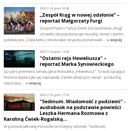
2025-11-05, godz. 05:49
„Zespół Krąg w nowej odsłonie” –
reportaż Małgorzaty Furgi
Zespół Pieśni i Tańca Ziemi Szczecińskiej „Krąg”
od wielu lat popularyzuje muzykę, taniec i pieśni
polskiej wsi. 2 lata temu członkowie zespołu postanowili…
» więcej
2025-11-04, godz. 14:43
"Ostatni rejs Heweliusza" –
reportaż Marka Synowieckiego
Już jutro premiera serialu Jana Holoubka „Heweliusz”. Ta wstrząsająca
historia wydarzyła się naprawdę. Zanim obejrzysz serial – posłuchaj
reportażu…
» więcej
2025-11-02, godz. 17:50
"Sedinum. Wiadomość z podziemi" -
audiobook na podstawie powieści
Leszka Hermana Rozmowa z
Karoliną Ćwiek-Rogalską…
W poniedziałkowej Fonosferze kolejny odcinek "Sedinum.