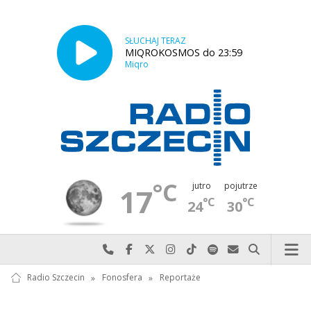
SŁUCHAJ TERAZ
MIQROKOSMOS do 23:59
Miqro
°C
jutro
pojutrze
17
°C
°C
24
30
Najlepiej po prostu do nas zadzwoń
Odwiedź nas na Facebook-u
Odwiedź nas na X
Odwiedź nas na Instagram-ie
Odwiedź nas na TikTok-u
Szukaj nas na Spotify
Wyślij do nas w
Szukaj
Radio Szczecin
»
Fonosfera
»
Reportaże