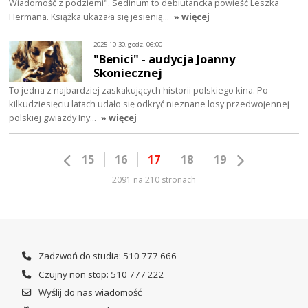
Wiadomość z podziemi". Sedinum to debiutancka powieść Leszka
Hermana. Książka ukazała się jesienią…
» więcej
2025-10-30, godz. 06:00
"Benici" - audycja Joanny
Skoniecznej
To jedna z najbardziej zaskakujących historii polskiego kina. Po
kilkudziesięciu latach udało się odkryć nieznane losy przedwojennej
polskiej gwiazdy Iny…
» więcej
15
16
17
18
19
2091 na 210 stronach
Zadzwoń do studia: 510 777 666
Czujny non stop: 510 777 222
Wyślij do nas wiadomość