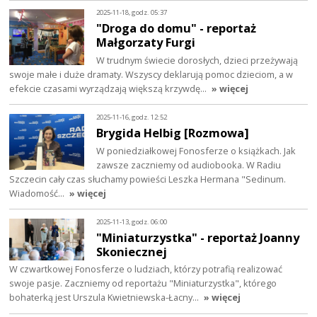
2025-11-18, godz. 05:37
"Droga do domu" - reportaż
Małgorzaty Furgi
W trudnym świecie dorosłych, dzieci przeżywają
swoje małe i duże dramaty. Wszyscy deklarują pomoc dzieciom, a w
efekcie czasami wyrządzają większą krzywdę…
» więcej
2025-11-16, godz. 12:52
Brygida Helbig [Rozmowa]
W poniedziałkowej Fonosferze o książkach. Jak
zawsze zaczniemy od audiobooka. W Radiu
Szczecin cały czas słuchamy powieści Leszka Hermana "Sedinum.
Wiadomość…
» więcej
2025-11-13, godz. 06:00
"Miniaturzystka" - reportaż Joanny
Skoniecznej
W czwartkowej Fonosferze o ludziach, którzy potrafią realizować
swoje pasje. Zaczniemy od reportażu "Miniaturzystka", którego
bohaterką jest Urszula Kwietniewska-Łacny…
» więcej