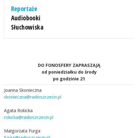
Reportaże
Audiobooki
Słuchowiska
DO FONOSFERY ZAPRASZAJĄ
od poniedziałku do środy
po godzinie 21
Joanna Skonieczna
skonieczna@radioszczecin.pl
Agata Rokicka
rokicka@radioszczecin.pl
Małgorzata Furga
furga@radioszczecin.pl