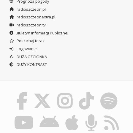
Prognoza pogody
radioszczecin.pl
radioszczecinextra.pl
radioszczecin.tv
Biuletyn Informacji Publicznej
Posłuchaj teraz
Logowanie
DUŻA CZCIONKA
DUŻY KONTRAST