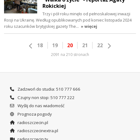
Rokickiej
Trzy i pół roku minęło od pełnoskalowej inwazji
Rosji na Ukrainę. Według opublikowanych pod koniec listopada 2024
roku szacunków brytyjskiej gazety The…
» więcej
18
19
20
21
22
2091 na 210 stronach
Zadzwoń do studia: 510 777 666
Czujny non stop: 510 777 222
Wyślij do nas wiadomość
Prognoza pogody
radioszczecin.pl
radioszczecinextra.pl
radioszczecin.tv