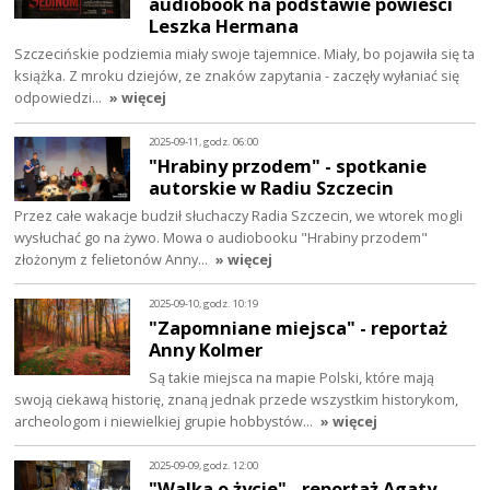
audiobook na podstawie powieści
Leszka Hermana
Szczecińskie podziemia miały swoje tajemnice. Miały, bo pojawiła się ta
książka. Z mroku dziejów, ze znaków zapytania - zaczęły wyłaniać się
odpowiedzi…
» więcej
2025-09-11, godz. 06:00
"Hrabiny przodem" - spotkanie
autorskie w Radiu Szczecin
Przez całe wakacje budził słuchaczy Radia Szczecin, we wtorek mogli
wysłuchać go na żywo. Mowa o audiobooku "Hrabiny przodem"
złożonym z felietonów Anny…
» więcej
2025-09-10, godz. 10:19
"Zapomniane miejsca" - reportaż
Anny Kolmer
Są takie miejsca na mapie Polski, które mają
swoją ciekawą historię, znaną jednak przede wszystkim historykom,
archeologom i niewielkiej grupie hobbystów…
» więcej
2025-09-09, godz. 12:00
"Walka o życie" - reportaż Agaty