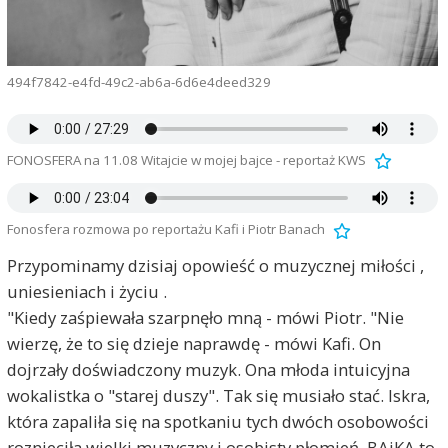
494f7842-e4fd-49c2-ab6a-6d6e4deed329
FONOSFERA na 11.08 Witajcie w mojej bajce - reportaż KWS
Fonosfera rozmowa po reportażu Kafi i Piotr Banach
Przypominamy dzisiaj opowieść o muzycznej miłości ,
uniesieniach i życiu .
"Kiedy zaśpiewała szarpnęło mną - mówi Piotr. "Nie
wierzę, że to się dzieje naprawdę - mówi Kafi. On
dojrzały doświadczony muzyk. Ona młoda intuicyjna
wokalistka o "starej duszy". Tak się musiało stać. Iskra,
która zapaliła się na spotkaniu tych dwóch osobowości
roznieciła wielki muzyczny i osobisty płomień. BAiKA to