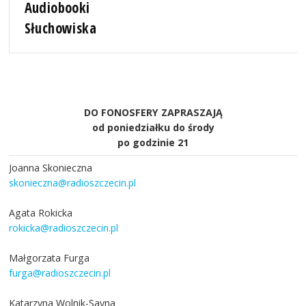
Audiobooki
Słuchowiska
DO FONOSFERY ZAPRASZAJĄ
od poniedziałku do środy
po godzinie 21
Joanna Skonieczna
skonieczna@radioszczecin.pl
Agata Rokicka
rokicka@radioszczecin.pl
Małgorzata Furga
furga@radioszczecin.pl
Katarzyna Wolnik-Sayna