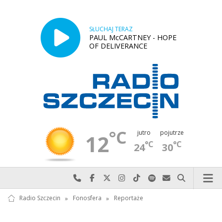
SŁUCHAJ TERAZ
PAUL McCARTNEY - HOPE
OF DELIVERANCE
°C
jutro
pojutrze
12
°C
°C
24
30
Najlepiej po prostu do nas zadzwoń
Odwiedź nas na Facebook-u
Odwiedź nas na X
Odwiedź nas na Instagram-ie
Odwiedź nas na TikTok-u
Szukaj nas na Spotify
Wyślij do nas w
Szukaj
Radio Szczecin
»
Fonosfera
»
Reportaże