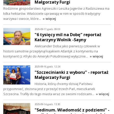
Małgorzaty Furgi
Rodzinne gospodarstwo Agnieszki i Leszka Jagerów z Radziszewa ma
kilka hektarów. Właściciele uprawiają w nim w sposób tradycyjny
warzywa i owoce, które…
» więcej
2025-09-17, godz. 09:03
"6 tysięcy mil na Dobę" reportaż
Katarzyny Wolnik -Sayny
Aleksander Doba jako pierwszy człowiek w
historii samotnie przepłynął kajakiem Atlantyk z kontynentu na
kontynent (z Afryki do Ameryki Południowej) wyłącznie…
» więcej
2025-09-16, godz. 12:24
"Szczecinianki z wyboru" - reportaż
Małgorzaty Furgi
Historia, którą chcemy dzisiaj Państwu
przypomnieć, złożona jest z przeżyć trzech Pań, mieszkanek
Szczecina. Trafiły do tego miasta wraz ze swoimi rodzicami…
» więcej
2025-09-14, godz. 13:30
"Sedinum. Wiadomość z podziemi" -