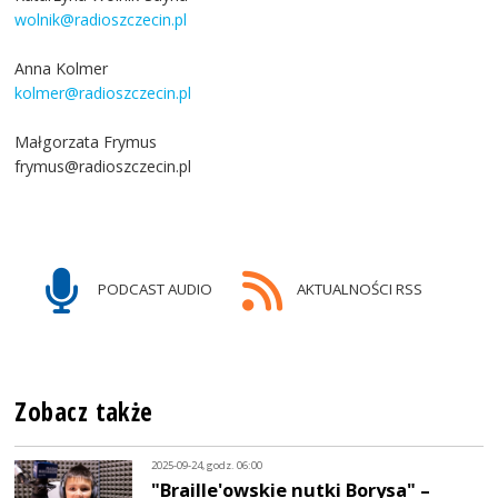
wolnik@radioszczecin.pl
Anna Kolmer
kolmer@radioszczecin.pl
Małgorzata Frymus
frymus@radioszczecin.pl
PODCAST AUDIO
AKTUALNOŚCI RSS
Zobacz także
2025-09-24, godz. 06:00
"Braille'owskie nutki Borysa" –