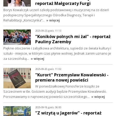
reportaż Małgorzaty Furgi
Borys Kowalczyk uczeń szkoły podstawowej i muzycznej na co dzień
podopieczny Specjalistycznego Ośrodka Diagnozy, Terapii i
Rehabilitacji „Koniczynka”…
» więcej
2025-09-23, godz. 11:13
"Koników polnych mi żal" - reportaż
Pauliny Zaremby
Piękne otoczenie i zabytkowa architektura, sąsiedzi ze świata kultury i
sztuki - miejsce, w którym czas płynie wolniej. Jednak zanim uznano je
za szczecińską…
» więcej
2025-09-20, godz. 11:02
"Kurort" Przemysław Kowalewski -
premiera nowej powieści
W poniedziałkowej Fonosferze książki ze
Szczecinem w tle. Gościem audycji będzie Przemysław Kowalewski.
Porozmawiamy o najnowszej powieści szczecińskiego…
» więcej
2025-09-18, godz. 06:00
"Z wizytą u Jagerów" - reportaż