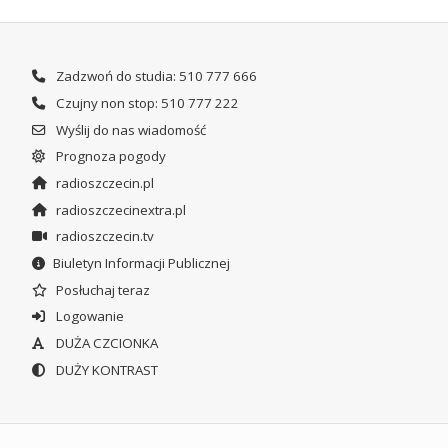
Zadzwoń do studia: 510 777 666
Czujny non stop: 510 777 222
Wyślij do nas wiadomość
Prognoza pogody
radioszczecin.pl
radioszczecinextra.pl
radioszczecin.tv
Biuletyn Informacji Publicznej
Posłuchaj teraz
Logowanie
DUŻA CZCIONKA
DUŻY KONTRAST