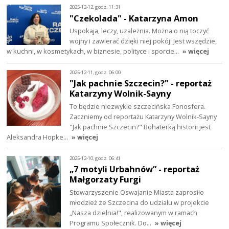
2025-12-12, godz. 11:31
"Czekolada" - Katarzyna Amon
Uspokaja, leczy, uzależnia. Można o nią toczyć
wojny i zawierać dzięki niej pokój. Jest wszędzie,
w kuchni, w kosmetykach, w biznesie, polityce i sporcie…
» więcej
2025-12-11, godz. 06:00
"Jak pachnie Szczecin?" - reportaż
Katarzyny Wolnik-Sayny
To będzie niezwykle szczecińska Fonosfera.
Zaczniemy od reportażu Katarzyny Wolnik-Sayny
"Jak pachnie Szczecin?" Bohaterką historii jest
Aleksandra Hopke…
» więcej
2025-12-10, godz. 06:41
„7 motyli Urbahnów” - reportaż
Małgorzaty Furgi
Stowarzyszenie Oswajanie Miasta zaprosiło
młodzież ze Szczecina do udziału w projekcie
„Nasza dzielnia!", realizowanym w ramach
Programu Społecznik. Do…
» więcej