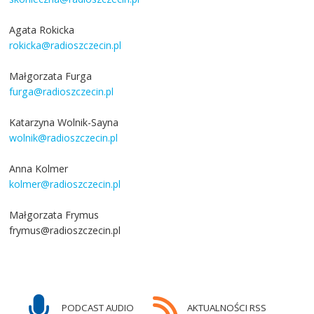
Agata Rokicka
rokicka@radioszczecin.pl
Małgorzata Furga
furga@radioszczecin.pl
Katarzyna Wolnik-Sayna
wolnik@radioszczecin.pl
Anna Kolmer
kolmer@radioszczecin.pl
Małgorzata Frymus
frymus@radioszczecin.pl
PODCAST AUDIO
AKTUALNOŚCI RSS