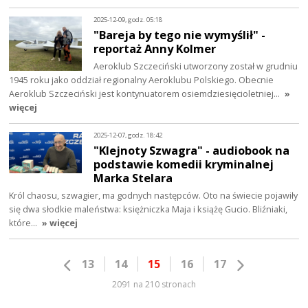
2025-12-09, godz. 05:18
"Bareja by tego nie wymyślił" -
reportaż Anny Kolmer
Aeroklub Szczeciński utworzony został w grudniu
1945 roku jako oddział regionalny Aeroklubu Polskiego. Obecnie
Aeroklub Szczeciński jest kontynuatorem osiemdziesięcioletniej…
»
więcej
2025-12-07, godz. 18:42
"Klejnoty Szwagra" - audiobook na
podstawie komedii kryminalnej
Marka Stelara
Król chaosu, szwagier, ma godnych następców. Oto na świecie pojawiły
się dwa słodkie maleństwa: księżniczka Maja i książę Gucio. Bliźniaki,
które…
» więcej
13
14
15
16
17
2091 na 210 stronach