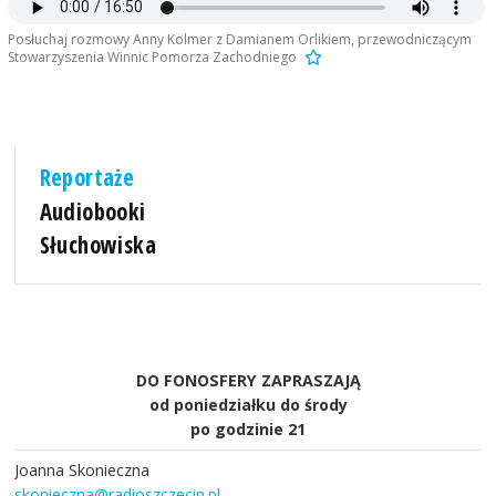
Posłuchaj rozmowy Anny Kolmer z Damianem Orlikiem, przewodniczącym
Stowarzyszenia Winnic Pomorza Zachodniego
Reportaże
Audiobooki
Słuchowiska
DO FONOSFERY ZAPRASZAJĄ
od poniedziałku do środy
po godzinie 21
Joanna Skonieczna
skonieczna@radioszczecin.pl