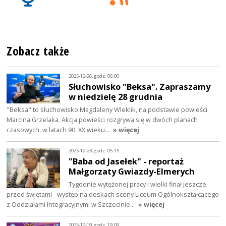
Zobacz także
2025-12-26, godz. 06:00
Słuchowisko "Beksa". Zapraszamy
w niedzielę 28 grudnia
"Beksa" to słuchowisko Magdaleny Wleklik, na podstawie powieści
Marcina Grzelaka. Akcja powieści rozgrywa się w dwóch planach
czasowych, w latach 90. XX wieku…
» więcej
2025-12-23, godz. 05:15
"Baba od Jasełek" - reportaż
Małgorzaty Gwiazdy-Elmerych
Tygodnie wytężonej pracy i wielki finał jeszcze
przed świętami - występ na deskach sceny Liceum Ogólnokształcącego
z Oddziałami Integracyjnymi w Szczecinie…
» więcej
2025-12-19, godz. 19:09