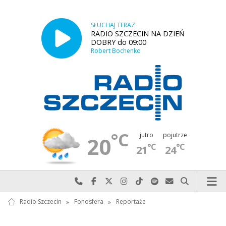
SŁUCHAJ TERAZ
RADIO SZCZECIN NA DZIEŃ
DOBRY do 09:00
Robert Bochenko
°C
jutro
pojutrze
20
°C
°C
21
24
Najlepiej po prostu do nas zadzwoń
Odwiedź nas na Facebook-u
Odwiedź nas na X
Odwiedź nas na Instagram-ie
Odwiedź nas na TikTok-u
Szukaj nas na Spotify
Wyślij do nas w
Szukaj
Radio Szczecin
»
Fonosfera
»
Reportaże