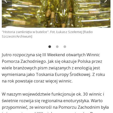
"Historia zamknięta w butelce". Fot. Łukasz Szełemej [Radio
"
Szczecin/Archiwum]
S
Jutro rozpoczyna się III Weekend otwartych Winnic
Pomorza Zachodniego. Jak się okazuje Polska przez
wiele branżowych pism związanych z enologią jest
wymieniana jako Toskania Europy Środkowej. Z roku
na rok powstaje coraz więcej winnic.
W naszym województwie funkcjonuje ok. 30 winnic i
świetnie rozwija się regionalna enoturystyka. Warto
przypomnieć, ze winorośl na Pomorzu Zachodnim była