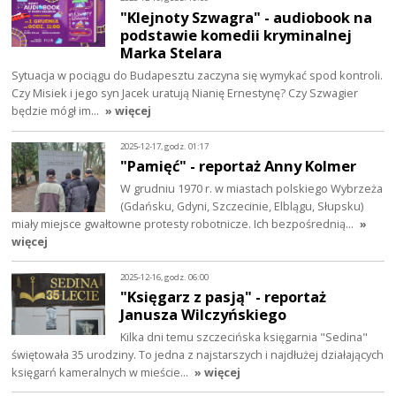
"Klejnoty Szwagra" - audiobook na
podstawie komedii kryminalnej
Marka Stelara
Sytuacja w pociągu do Budapesztu zaczyna się wymykać spod kontroli.
Czy Misiek i jego syn Jacek uratują Nianię Ernestynę? Czy Szwagier
będzie mógł im…
» więcej
2025-12-17, godz. 01:17
"Pamięć" - reportaż Anny Kolmer
W grudniu 1970 r. w miastach polskiego Wybrzeża
(Gdańsku, Gdyni, Szczecinie, Elblągu, Słupsku)
miały miejsce gwałtowne protesty robotnicze. Ich bezpośrednią…
»
więcej
2025-12-16, godz. 06:00
"Księgarz z pasją" - reportaż
Janusza Wilczyńskiego
Kilka dni temu szczecińska księgarnia "Sedina"
świętowała 35 urodziny. To jedna z najstarszych i najdłużej działających
księgarń kameralnych w mieście…
» więcej