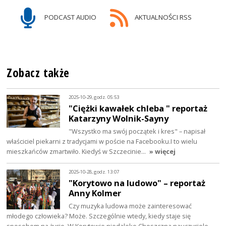
PODCAST AUDIO
AKTUALNOŚCI RSS
Zobacz także
2025-10-29, godz. 05:53
"Ciężki kawałek chleba " reportaż
Katarzyny Wolnik-Sayny
"Wszystko ma swój początek i kres" – napisał
właściciel piekarni z tradycjami w poście na Facebooku.I to wielu
mieszkańców zmartwiło. Kiedyś w Szczecinie…
» więcej
2025-10-28, godz. 13:07
"Korytowo na ludowo" – reportaż
Anny Kolmer
Czy muzyka ludowa może zainteresować
młodego człowieka? Może. Szczególnie wtedy, kiedy staje się
sposobem na życie. W Korytowie niedaleko Choszczna nauczyciele…