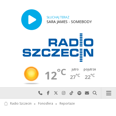
SŁUCHAJ TERAZ
SARA JAMES - SOMEBODY
°C
jutro
pojutrze
12
°C
°C
27
22
Najlepiej po prostu do nas zadzwoń
Odwiedź nas na Facebook-u
Odwiedź nas na X
Odwiedź nas na Instagram-ie
Odwiedź nas na TikTok-u
Szukaj nas na Spotify
Wyślij do nas w
Szukaj
Radio Szczecin
»
Fonosfera
»
Reportaże