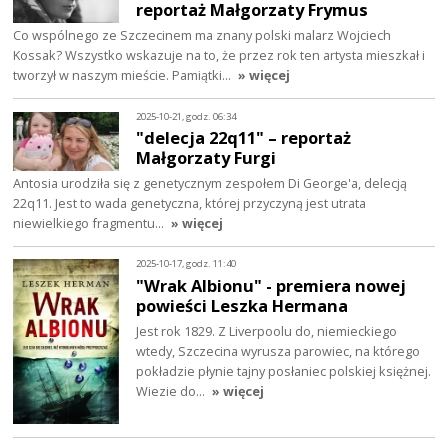
reportaż Małgorzaty Frymus
Co wspólnego ze Szczecinem ma znany polski malarz Wojciech
Kossak? Wszystko wskazuje na to, że przez rok ten artysta mieszkał i
tworzył w naszym mieście. Pamiątki…
» więcej
2025-10-21, godz. 06:34
"delecja 22q11" – reportaż
Małgorzaty Furgi
Antosia urodziła się z genetycznym zespołem Di George'a, delecją
22q11. Jest to wada genetyczna, której przyczyną jest utrata
niewielkiego fragmentu…
» więcej
2025-10-17, godz. 11:40
"Wrak Albionu" - premiera nowej
powieści Leszka Hermana
Jest rok 1829. Z Liverpoolu do, niemieckiego
wtedy, Szczecina wyrusza parowiec, na którego
pokładzie płynie tajny posłaniec polskiej księżnej.
Wiezie do…
» więcej