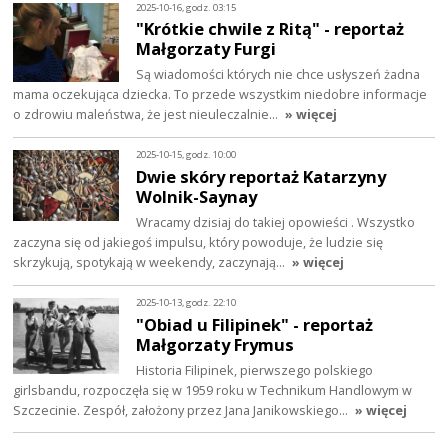
2025-10-16, godz. 03:15
"Krótkie chwile z Ritą" - reportaż
Małgorzaty Furgi
Są wiadomości których nie chce usłyszeń żadna
mama oczekująca dziecka. To przede wszystkim niedobre informacje
o zdrowiu maleństwa, że jest nieuleczalnie…
» więcej
2025-10-15, godz. 10:00
Dwie skóry reportaż Katarzyny
Wolnik-Saynay
Wracamy dzisiaj do takiej opowieści . Wszystko
zaczyna się od jakiegoś impulsu, który powoduje, że ludzie się
skrzykują, spotykają w weekendy, zaczynają…
» więcej
2025-10-13, godz. 22:10
"Obiad u Filipinek" - reportaż
Małgorzaty Frymus
Historia Filipinek, pierwszego polskiego
girlsbandu, rozpoczęła się w 1959 roku w Technikum Handlowym w
Szczecinie. Zespół, założony przez Jana Janikowskiego…
» więcej