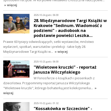
» więcej
2025-10-24, godz. 06:00
28. Międzynarodowe Targi Książki w
Krakowie "Sedinum. Wiadomość z
podziemi" - audiobook na
podstawie powieści Leszka…
Prawie 60 tysięcy odwiedzających, setki wystawców, mnóstwo
wydarzeń, spotkań, warsztatów i prelekcji - takie były 28.
Międzynarodowe Targi Książki w…
» więcej
2025-10-23, godz. 06:00
"Wioletowe kruczki" - reportaż
Janusza Wilczyńskiego
W Fonosferze o książkach i piosenkach z
dzieciństwa. Przypomnimy reportaż Janusza Wilczyńskiego
"Wioletowe kruczki", którego bohaterką jest kolekcjonerka…
»
więcej
2025-10-22, godz. 01:32
"Kossakówka w Szczecinie" -