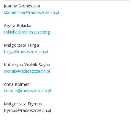
Joanna Skonieczna
skonieczna@radioszczecin.pl
Agata Rokicka
rokicka@radioszczecin.pl
Małgorzata Furga
furga@radioszczecin.pl
Katarzyna Wolnik-Sayna
wolnik@radioszczecin.pl
Anna Kolmer
kolmer@radioszczecin.pl
Małgorzata Frymus
frymus@radioszczecin.pl