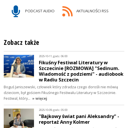
PODCAST AUDIO
AKTUALNOŚCI RSS
Zobacz także
2025-10-11, godz. 06:00
Fikuśny Festiwal Literatury w
Szczecinie [ROZMOWA] "Sedinum.
Wiadomość z podziemi" - audiobook
w Radiu Szczecin
Boguś Janiszewski, człowiek który zdradza czego dorośli nie mówią
dzieciom, był gościem Fikuśnego Festiwalu Literatury w Szczecinie.
Festiwal, który…
» więcej
2025-10-09, godz. 05:00
"Bajkowy świat pani Aleksandry" -
reportaż Anny Kolmer