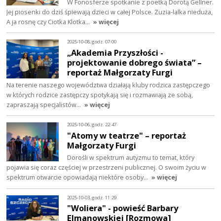
W Fonosferze spotkanie z poetką Dorotą Gellner.
Jej piosenki do dziś śpiewają dzieci w całej Polsce. Zuzia-lalka nieduża,
A ja rosnę czy Ciotka Klotka…
» więcej
2025-10-08, godz. 07:00
„Akademia Przyszłości -
projektowanie dobrego świata” –
reportaż Małgorzaty Furgi
Na terenie naszego województwa działają kluby rodzica zastępczego
w których rodzice zastępczy spotykają się i rozmawiają ze sobą,
zapraszają specjalistów…
» więcej
2025-10-06, godz. 22:47
"Atomy w teatrze" – reportaż
Małgorzaty Furgi
Dorośli w spektrum autyzmu to temat, który
pojawia się coraz częściej w przestrzeni publicznej. O swoim życiu w
spektrum otwarcie opowiadają niektóre osoby…
» więcej
2025-10-03, godz. 11:29
"Woliera" - powieść Barbary
Elmanowskiej [Rozmowa]