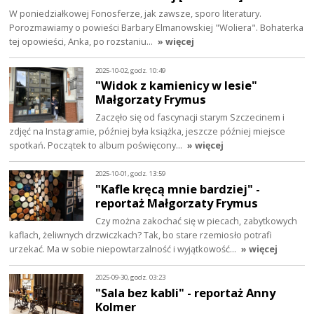
W poniedziałkowej Fonosferze, jak zawsze, sporo literatury.
Porozmawiamy o powieści Barbary Elmanowskiej "Woliera". Bohaterka
tej opowieści, Anka, po rozstaniu…
» więcej
2025-10-02, godz. 10:49
"Widok z kamienicy w lesie"
Małgorzaty Frymus
Zaczęło się od fascynacji starym Szczecinem i
zdjęć na Instagramie, później była książka, jeszcze później miejsce
spotkań. Początek to album poświęcony…
» więcej
2025-10-01, godz. 13:59
"Kafle kręcą mnie bardziej" -
reportaż Małgorzaty Frymus
Czy można zakochać się w piecach, zabytkowych
kaflach, żeliwnych drzwiczkach? Tak, bo stare rzemiosło potrafi
urzekać. Ma w sobie niepowtarzalność i wyjątkowość…
» więcej
2025-09-30, godz. 03:23
"Sala bez kabli" - reportaż Anny
Kolmer