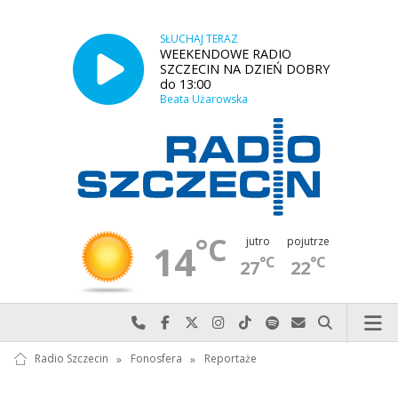
SŁUCHAJ TERAZ
WEEKENDOWE RADIO
SZCZECIN NA DZIEŃ DOBRY
do 13:00
Beata Użarowska
°C
jutro
pojutrze
14
°C
°C
27
22
Najlepiej po prostu do nas zadzwoń
Odwiedź nas na Facebook-u
Odwiedź nas na X
Odwiedź nas na Instagram-ie
Odwiedź nas na TikTok-u
Szukaj nas na Spotify
Wyślij do nas w
Szukaj
Radio Szczecin
»
Fonosfera
»
Reportaże