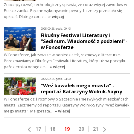
Znaczący rozwój technologiczny sprawia, że coraz więcej zawodów w
Polsce zanika. Ręczne wykonywanie pewnych rzeczy przestało się
opłacać. Dlatego coraz…
» więcej
2025-09-26, godz. 09:43
Fikuśny Festiwal Literatury i
"Sedinum. Wiadomość z podziemi"-
w Fonosferze
W Fonosferze, jak zawsze w poniedziałek, rozmowy o literaturze.
Porozmawiamy o Fikuśnym Festiwalu Literatury, który już na początku
października odbędzie…
» więcej
2025-09-25, godz. 04:00
"Weź kawałek mego miasta" -
reportaż Katarzyny Wolnik-Sayny
W Fonosferze dziś rozmowy o Szczecinie i niezwykłych mieszkańcach
miasta. Zaczniemy od reportażu Katarzyny Wolnik-Sayny "Weź kawałek
mego miasta". Małgorzata…
» więcej
17
18
19
20
21