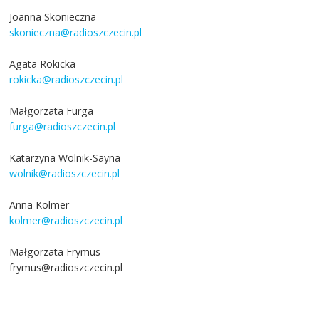
Joanna Skonieczna
skonieczna@radioszczecin.pl
Agata Rokicka
rokicka@radioszczecin.pl
Małgorzata Furga
furga@radioszczecin.pl
Katarzyna Wolnik-Sayna
wolnik@radioszczecin.pl
Anna Kolmer
kolmer@radioszczecin.pl
Małgorzata Frymus
frymus@radioszczecin.pl