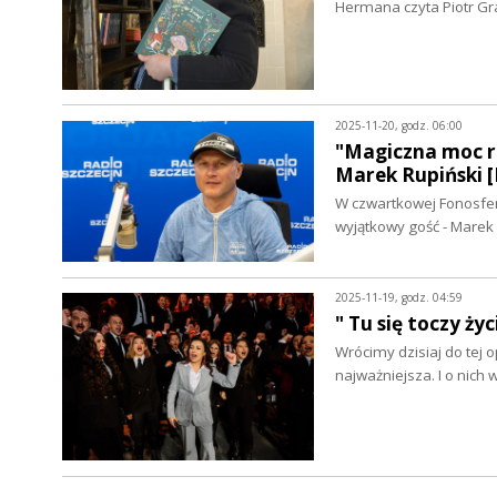
Hermana czyta Piotr Gr
2025-11-20, godz. 06:00
"Magiczna moc ro
Marek Rupiński
W czwartkowej Fonosferz
wyjątkowy gość - Marek
2025-11-19, godz. 04:59
" Tu się toczy ż
Wrócimy dzisiaj do tej o
najważniejsza. I o nich