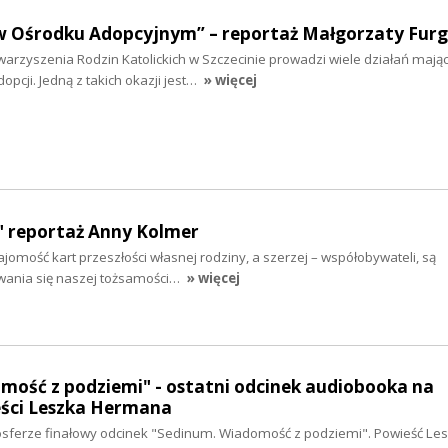
w Ośrodku Adopcyjnym” – reportaż Małgorzaty Furg
arzyszenia Rodzin Katolickich w Szczecinie prowadzi wiele działań mają
pcji. Jedną z takich okazji jest…
» więcej
 reportaż Anny Kolmer
ajomość kart przeszłości własnej rodziny, a szerzej – współobywateli, są
ania się naszej tożsamości…
» więcej
mość z podziemi" - ostatni odcinek audiobooka na
ści Leszka Hermana
sferze finałowy odcinek "Sedinum. Wiadomość z podziemi". Powieść Le