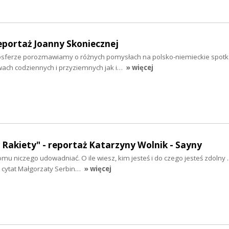
eportaż Joanny Skoniecznej
osferze porozmawiamy o różnych pomysłach na polsko-niemieckie spotk
ach codziennych i przyziemnych jak i…
» więcej
 Rakiety" - reportaż Katarzyny Wolnik - Sayny
mu niczego udowadniać. O ile wiesz, kim jesteś i do czego jesteś zdolny ..
y cytat Małgorzaty Serbin…
» więcej