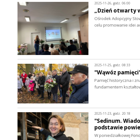
2025-11-26, godz. 06:00
„Dzień otwarty 
Ośrodek Adopcyjny Stow
celu promowanie idei ado
2025-11-25, godz. 08:33
"Wąwóz pamięci"
Pamięć historyczna i zn
fundamentem kształtow
2025-11-23, godz. 20:18
"Sedinum. Wiado
podstawie powie
W poniedziałkowej Fono