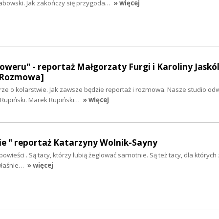
abowski. Jak zakończy się przygoda…
» więcej
weru" - reportaż Małgorzaty Furgi i Karoliny Jaskól
 [Rozmowa]
e o kolarstwie. Jak zawsze będzie reportaż i rozmowa. Nasze studio odw
 Rupiński. Marek Rupiński…
» więcej
ycie " reportaż Katarzyny Wolnik-Sayny
powieści . Są tacy, którzy lubią żeglować samotnie. Są też tacy, dla których 
 właśnie…
» więcej