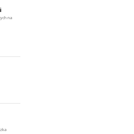
i
cych na
szka