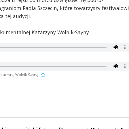
odzaju rejsu po morzu dźwięków. Tę podróż
graniom Radia Szczecin, które towarzyszy festiwalowi
 tej audycji.
 dokumentalnej Katarzyny Wolnik-Sayny.
Katarzyną Wolnik-Sayną