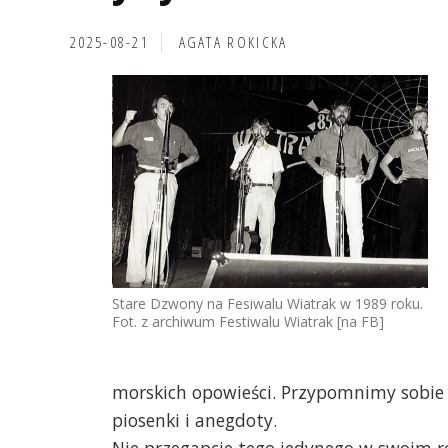
2025-08-21
AGATA ROKICKA
Stare Dzwony na Fesiwalu Wiatrak w 1989 roku.
Fot. z archiwum Festiwalu Wiatrak [na FB]
morskich opowieści. Przypomnimy sobie 
piosenki i anegdoty.