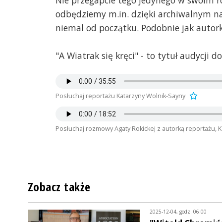
Nie przegapcie tego jedynego w swoim r
odbędziemy m.in. dzięki archiwalnym na
niemal od początku. Podobnie jak autorka
"A Wiatrak się kręci" - to tytuł audycji
Posłuchaj reportażu Katarzyny Wolnik-Sayny
Posłuchaj rozmowy Agaty Rokickej z autorką reportażu, 
Zobacz także
2025-12-04, godz. 06:00