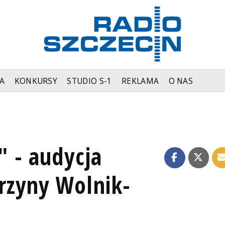
A
KONKURSY
STUDIO S-1
REKLAMA
O NAS
" - audycja
rzyny Wolnik-