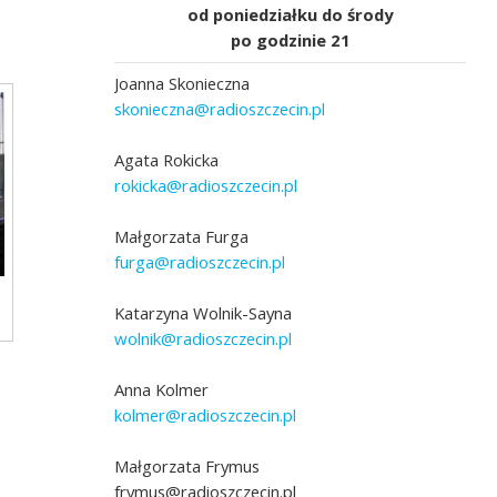
od poniedziałku do środy
po godzinie 21
Joanna Skonieczna
skonieczna@radioszczecin.pl
Agata Rokicka
rokicka@radioszczecin.pl
Małgorzata Furga
furga@radioszczecin.pl
Katarzyna Wolnik-Sayna
wolnik@radioszczecin.pl
Anna Kolmer
kolmer@radioszczecin.pl
Małgorzata Frymus
frymus@radioszczecin.pl