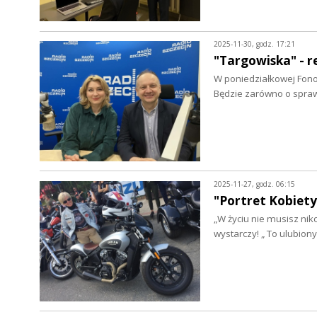
2025-11-30, godz. 17:21
"Targowiska" - r
W poniedziałkowej Fon
Będzie zarówno o spraw
2025-11-27, godz. 06:15
"Portret Kobiety
„W życiu nie musisz niko
wystarczy! „ To ulubion