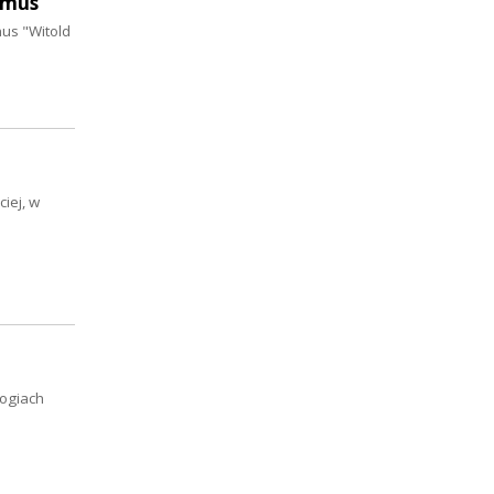
ymus
mus "Witold
iej, w
logiach