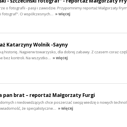
ki - szczeciński fotograf" - reportaż Małgorzaty Fr
e o fotografii - pasji i zawodzie. Przypomnimy reportaż Małgorzaty Fry
ki fotograf". O współczesnych…
» więcej
taż Katarzyny Wolnik -Sayny
ą historię.. Najpierw towarzysko, dla dobrej zabawy. Z czasem coraz częśc
ne bez kontroli. Na wszystko…
» więcej
 pan brat – reportaż Małgorzaty Furgi
idomych i niedowidzących chce poszerzać swoją wiedzę o nowych techno
świadomość, że specjalistyczne…
» więcej