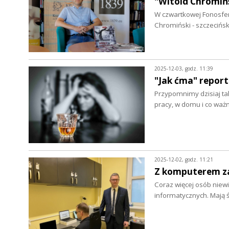
"Witold Chromińs
W czwartkowej Fonosferz
Chromiński - szczecińs
2025-12-03, godz. 11:39
"Jak ćma" repor
Przypomnimy dzisiaj tak
pracy, w domu i co waż
2025-12-02, godz. 11:21
Z komputerem za
Coraz więcej osób niew
informatycznych. Mają 