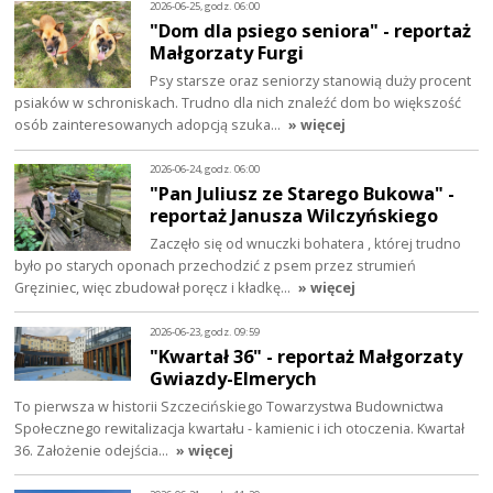
2026-06-25, godz. 06:00
"Dom dla psiego seniora" - reportaż
Małgorzaty Furgi
Psy starsze oraz seniorzy stanowią duży procent
psiaków w schroniskach. Trudno dla nich znaleźć dom bo większość
osób zainteresowanych adopcją szuka…
» więcej
2026-06-24, godz. 06:00
"Pan Juliusz ze Starego Bukowa" -
reportaż Janusza Wilczyńskiego
Zaczęło się od wnuczki bohatera , której trudno
było po starych oponach przechodzić z psem przez strumień
Gręziniec, więc zbudował poręcz i kładkę…
» więcej
2026-06-23, godz. 09:59
"Kwartał 36" - reportaż Małgorzaty
Gwiazdy-Elmerych
To pierwsza w historii Szczecińskiego Towarzystwa Budownictwa
Społecznego rewitalizacja kwartału - kamienic i ich otoczenia. Kwartał
36. Założenie odejścia…
» więcej