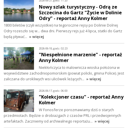
2026-06-21, godz. 11:20
Nowy szlak turystyczny - Odrą ze
Szczecina do Gartz "Życie w Dolinie
Odry" - reportaż Anny Kolmer
1800 biletów (czyli wszystkie) na tegoroczne rejsy po Dolinie Dolnej
Odry rozeszło się w... dwa dni. Pierwszy rejs już 4 lipca, statki do Gartz
będą pływać…
» więcej
2026-06-18, godz. 02:23
"Niespełnione marzenie" - reportaż
Anny Kolmer
Niekłończyca to malownicza wioska położona w
województwie zachodniopomorskim (powiat policki, gmina Police). Jest
zaliczana do urokliwych wsi ulicówek leżących…
» więcej
2026-06-17, godz. 06:00
"Kolekcjoner czasu" - reportaż Anny
Kolmer
W Fonosferze porozmawiamy dziś o starych
przedmiotach. Będzie o drobiazgach z czasów PRL i przedwojennych
artefaktach. Zaczniemy od archiwalnego reportażu…
» więcej