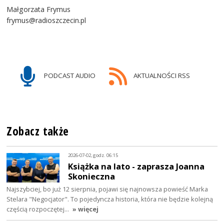
Małgorzata Frymus
frymus@radioszczecin.pl
PODCAST AUDIO
AKTUALNOŚCI RSS
Zobacz także
2026-07-02, godz. 06:15
Książka na lato - zaprasza Joanna
Skonieczna
Najszybciej, bo już 12 sierpnia, pojawi się najnowsza powieść Marka
Stelara "Negocjator". To pojedyncza historia, która nie będzie kolejną
częścią rozpoczętej…
» więcej