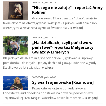
2026-07-01, godz. 01:17
"Niczego nie żałuję" - reportaż Anny
Kolmer
Greckie słowo Eikon oznacza "okno". Właśnie
takim oknem na otaczający nas świat jest - z punktu widzenia osób
wierzących, a zwłaszcza wyznawców Kościoła…
» więcej
2026-06-30, godz. 13:14
„Na działkach, czyli państwo w
państwie”-reportaż Małgorzaty
Gwiazdy- Elmerych
Dla jednych działka to miejsce odpoczynku, grillowania i uprawy
pomidorów. Dla innych – jedyny dach nad głową. Rodzinne Ogrody
Działkowe od lat stają się…
» więcej
2026-06-29, godz. 06:00
Sylwia Trojanowska [Rozmowa]
Przez całe wakacje w poniedziałkowej
Fonosferze audiobook na podstawie najnowszej powieści Sylwii
Trojanowskiej "Król tanga". Odcinków powieści możecie…
» więcej