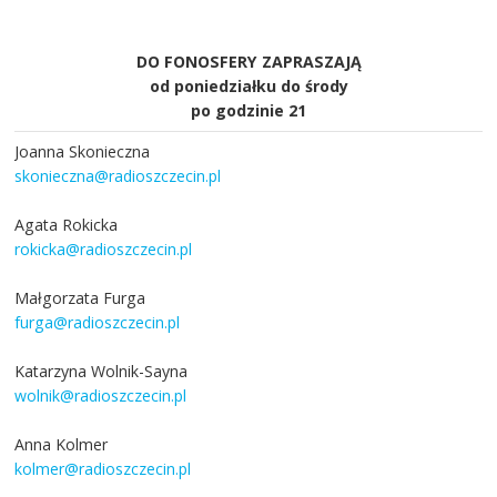
DO FONOSFERY ZAPRASZAJĄ
od poniedziałku do środy
po godzinie 21
Joanna Skonieczna
skonieczna@radioszczecin.pl
Agata Rokicka
rokicka@radioszczecin.pl
Małgorzata Furga
furga@radioszczecin.pl
Katarzyna Wolnik-Sayna
wolnik@radioszczecin.pl
Anna Kolmer
kolmer@radioszczecin.pl