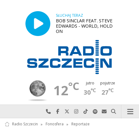
SŁUCHAJ TERAZ
BOB SINCLAR FEAT. STEVE
EDWARDS - WORLD, HOLD
ON
°C
jutro
pojutrze
12
°C
°C
30
27
Najlepiej po prostu do nas zadzwoń
Odwiedź nas na Facebook-u
Odwiedź nas na X
Odwiedź nas na Instagram-ie
Odwiedź nas na TikTok-u
Szukaj nas na Spotify
Wyślij do nas w
Szukaj
Radio Szczecin
»
Fonosfera
»
Reportaże