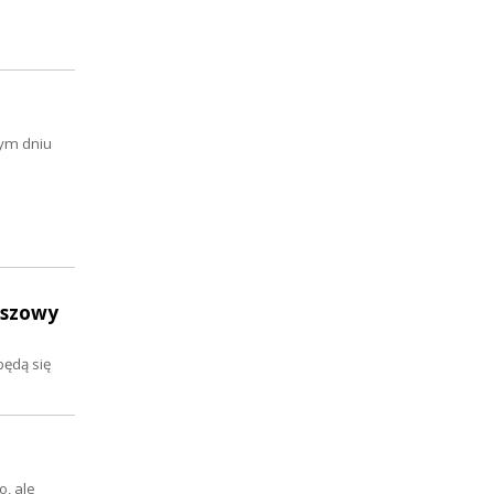
tym dniu
uszowy
będą się
, ale