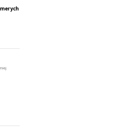
Elmerych
niej