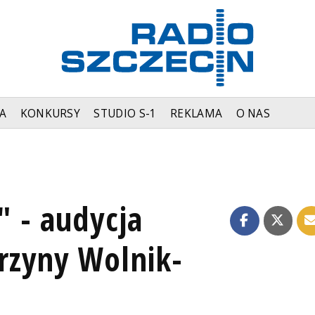
A
KONKURSY
STUDIO S-1
REKLAMA
O NAS
" - audycja
rzyny Wolnik-