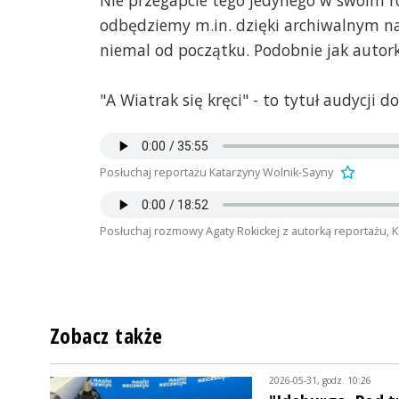
Nie przegapcie tego jedynego w swoim r
odbędziemy m.in. dzięki archiwalnym na
niemal od początku. Podobnie jak autorka
"A Wiatrak się kręci" - to tytuł audycji
Posłuchaj reportażu Katarzyny Wolnik-Sayny
Posłuchaj rozmowy Agaty Rokickej z autorką reportażu, 
Zobacz także
2026-05-31, godz. 10:26