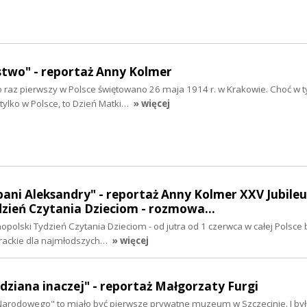
stwo" - reportaż Anny Kolmer
 raz pierwszy w Polsce świętowano 26 maja 1914 r. w Krakowie. Choć w 
tylko w Polsce, to Dzień Matki…
» więcej
ani Aleksandry" - reportaż Anny Kolmer XXV Jubile
dzień Czytania Dzieciom - rozmowa…
polski Tydzień Czytania Dzieciom - od jutra od 1 czerwca w całej Polsce 
erackie dla najmłodszych…
» więcej
dziana inaczej" - reportaż Małgorzaty Furgi
rodowego" to miało być pierwsze prywatne muzeum w Szczecinie. I było