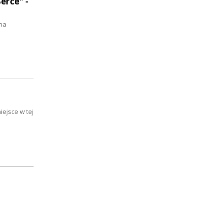
erce" -
ma
ejsce w tej