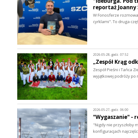
"Ideburga. Pod t
reportaż Joanny 
W Fonosferze rozmowa 
cyrklami". To druga cz
2026-05-28, godz. 07:52
„Zespół Krąg od
Zespół Pieśni i Tańca Z
wyjątkowej podróży po 
2026-05-27, godz. 06:00
"Wygaszanie" - 
"Nigdy nie przyszłoby mi
konfiguracjach najczęś