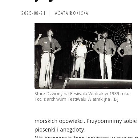
2025-08-21
AGATA ROKICKA
Stare Dzwony na Fesiwalu Wiatrak w 1989 roku.
Fot. z archiwum Festiwalu Wiatrak [na FB]
morskich opowieści. Przypomnimy sobie 
piosenki i anegdoty.