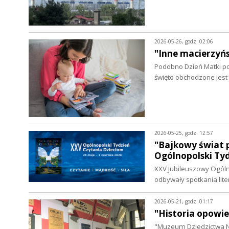
2026-05-26, godz. 02:06
"Inne macierzyń
Podobno Dzień Matki po
święto obchodzone jest 
2026-05-25, godz. 12:57
"Bajkowy świat p
Ogólnopolski Ty
XXV Jubileuszowy Ogólno
odbywały spotkania lit
2026-05-21, godz. 01:17
"Historia opowie
"Muzeum Dziedzictwa Na