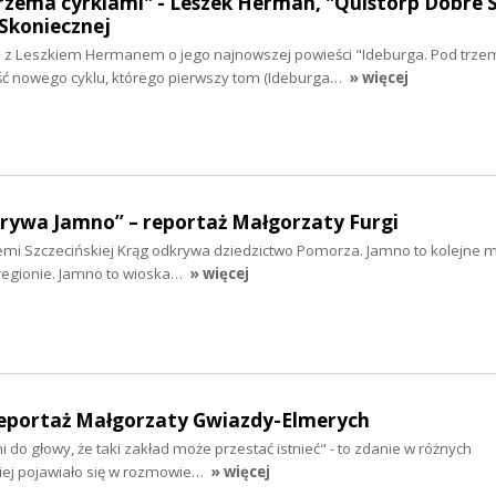
rzema cyrklami" - Leszek Herman, "Quistorp Dobre S
Skoniecznej
z Leszkiem Hermanem o jego najnowszej powieści "Ideburga. Pod trze
ęść nowego cyklu, którego pierwszy tom (Ideburga…
» więcej
krywa Jamno” – reportaż Małgorzaty Furgi
iemi Szczecińskiej Krąg odkrywa dziedzictwo Pomorza. Jamno to kolejne mi
regionie. Jamno to wioska…
» więcej
reportaż Małgorzaty Gwiazdy-Elmerych
 do głowy, że taki zakład może przestać istnieć" - to zdanie w różnych
ciej pojawiało się w rozmowie…
» więcej