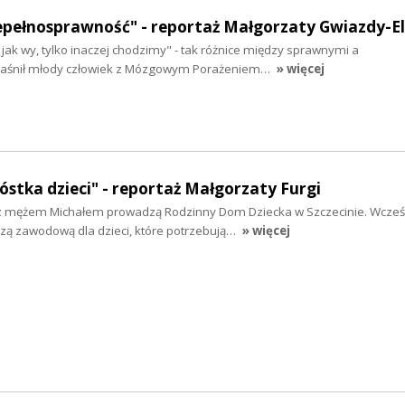
niepełnosprawność" - reportaż Małgorzaty Gwiazdy-
jak wy, tylko inaczej chodzimy" - tak różnice między sprawnymi a
jaśnił młody człowiek z Mózgowym Porażeniem…
» więcej
óstka dzieci" - reportaż Małgorzaty Furgi
z mężem Michałem prowadzą Rodzinny Dom Dziecka w Szczecinie. Wcześ
czą zawodową dla dzieci, które potrzebują…
» więcej