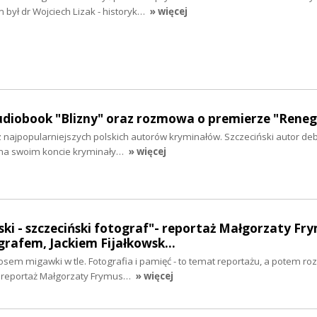
m był dr Wojciech Lizak - historyk…
» więcej
audiobook "Blizny" oraz rozmowa o premierze "Rene
 z najpopularniejszych polskich autorów kryminałów. Szczeciński autor de
 na swoim koncie kryminały…
» więcej
ki - szczeciński fotograf"- reportaż Małgorzaty Fr
rafem, Jackiem Fijałkowsk…
osem migawki w tle. Fotografia i pamięć - to temat reportażu, a potem r
reportaż Małgorzaty Frymus…
» więcej