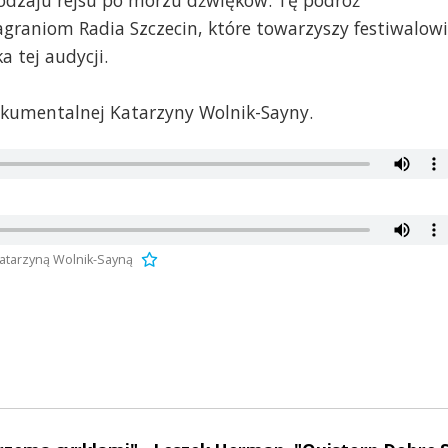
odzaju rejsu po morzu dźwięków. Tę podróż
graniom Radia Szczecin, które towarzyszy festiwalowi
 tej audycji.
 dokumentalnej Katarzyny Wolnik-Sayny.
Katarzyną Wolnik-Sayną