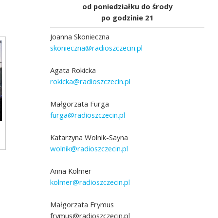
od poniedziałku do środy
po godzinie 21
Joanna Skonieczna
skonieczna@radioszczecin.pl
Agata Rokicka
rokicka@radioszczecin.pl
Małgorzata Furga
furga@radioszczecin.pl
Katarzyna Wolnik-Sayna
wolnik@radioszczecin.pl
Anna Kolmer
kolmer@radioszczecin.pl
Małgorzata Frymus
frymus@radioszczecin.pl