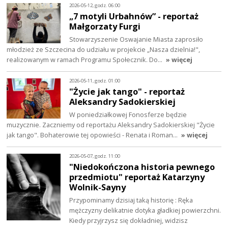
2026-05-12, godz. 06:00
„7 motyli Urbahnów” - reportaż
Małgorzaty Furgi
Stowarzyszenie Oswajanie Miasta zaprosiło
młodzież ze Szczecina do udziału w projekcie „Nasza dzielnia!",
realizowanym w ramach Programu Społecznik. Do…
» więcej
2026-05-11, godz. 01:00
"Życie jak tango" - reportaż
Aleksandry Sadokierskiej
W poniedziałkowej Fonosferze będzie
muzycznie. Zaczniemy od reportażu Aleksandry Sadokierskiej "Życie
jak tango". Bohaterowie tej opowieści - Renata i Roman…
» więcej
2026-05-07, godz. 11:00
"Niedokończona historia pewnego
przedmiotu" reportaż Katarzyny
Wolnik-Sayny
Przypominamy dzisiaj taką historię : Ręka
mężczyzny delikatnie dotyka gładkiej powierzchni.
Kiedy przyjrzysz się dokładniej, widzisz