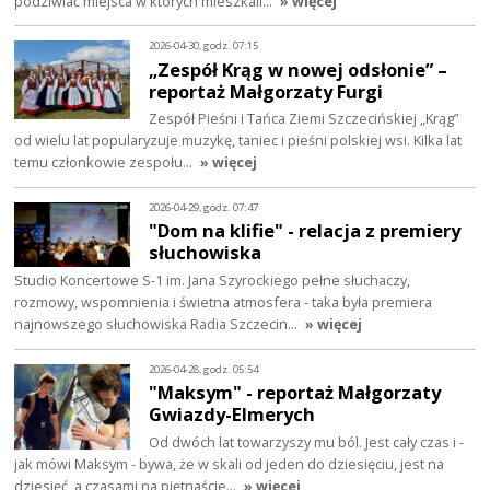
podziwiać miejsca w których mieszkali…
» więcej
2026-04-30, godz. 07:15
„Zespół Krąg w nowej odsłonie” –
reportaż Małgorzaty Furgi
Zespół Pieśni i Tańca Ziemi Szczecińskiej „Krąg”
od wielu lat popularyzuje muzykę, taniec i pieśni polskiej wsi. Kilka lat
temu członkowie zespołu…
» więcej
2026-04-29, godz. 07:47
"Dom na klifie" - relacja z premiery
słuchowiska
Studio Koncertowe S-1 im. Jana Szyrockiego pełne słuchaczy,
rozmowy, wspomnienia i świetna atmosfera - taka była premiera
najnowszego słuchowiska Radia Szczecin…
» więcej
2026-04-28, godz. 05:54
"Maksym" - reportaż Małgorzaty
Gwiazdy-Elmerych
Od dwóch lat towarzyszy mu ból. Jest cały czas i -
jak mówi Maksym - bywa, że w skali od jeden do dziesięciu, jest na
dziesięć, a czasami na piętnaście…
» więcej