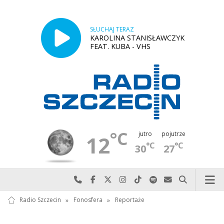
SŁUCHAJ TERAZ
KAROLINA STANISŁAWCZYK
FEAT. KUBA - VHS
°C
jutro
pojutrze
12
°C
°C
30
27
Najlepiej po prostu do nas zadzwoń
Odwiedź nas na Facebook-u
Odwiedź nas na X
Odwiedź nas na Instagram-ie
Odwiedź nas na TikTok-u
Szukaj nas na Spotify
Wyślij do nas w
Szukaj
Radio Szczecin
»
Fonosfera
»
Reportaże