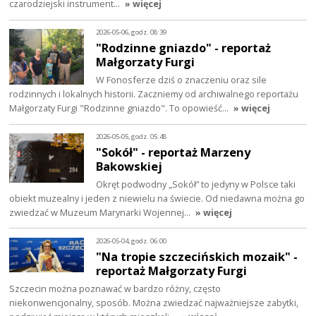
czarodziejski instrument…
» więcej
2026-05-06, godz. 08:39
"Rodzinne gniazdo" - reportaż
Małgorzaty Furgi
W Fonosferze dziś o znaczeniu oraz sile
rodzinnych i lokalnych historii. Zaczniemy od archiwalnego reportażu
Małgorzaty Furgi "Rodzinne gniazdo". To opowieść…
» więcej
2026-05-05, godz. 05:48
"Sokół" - reportaż Marzeny
Bakowskiej
Okręt podwodny „Sokół” to jedyny w Polsce taki
obiekt muzealny i jeden z niewielu na świecie. Od niedawna można go
zwiedzać w Muzeum Marynarki Wojennej…
» więcej
2026-05-04, godz. 06:00
"Na tropie szczecińskich mozaik" -
reportaż Małgorzaty Furgi
Szczecin można poznawać w bardzo różny, często
niekonwencjonalny, sposób. Można zwiedzać najważniejsze zabytki,