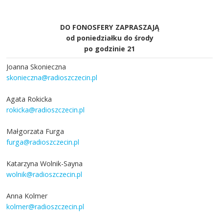
DO FONOSFERY ZAPRASZAJĄ
od poniedziałku do środy
po godzinie 21
Joanna Skonieczna
skonieczna@radioszczecin.pl
Agata Rokicka
rokicka@radioszczecin.pl
Małgorzata Furga
furga@radioszczecin.pl
Katarzyna Wolnik-Sayna
wolnik@radioszczecin.pl
Anna Kolmer
kolmer@radioszczecin.pl