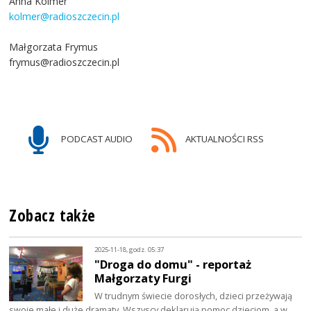
Anna Kolmer
kolmer@radioszczecin.pl
Małgorzata Frymus
frymus@radioszczecin.pl
PODCAST AUDIO
AKTUALNOŚCI RSS
Zobacz także
2025-11-18, godz. 05:37
"Droga do domu" - reportaż
Małgorzaty Furgi
W trudnym świecie dorosłych, dzieci przeżywają
swoje małe i duże dramaty. Wszyscy deklarują pomoc dzieciom, a w