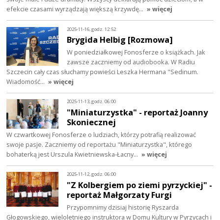
efekcie czasami wyrządzają większą krzywdę…
» więcej
2025-11-16, godz. 12:52
Brygida Helbig [Rozmowa]
W poniedziałkowej Fonosferze o książkach. Jak
zawsze zaczniemy od audiobooka. W Radiu
Szczecin cały czas słuchamy powieści Leszka Hermana "Sedinum.
Wiadomość…
» więcej
2025-11-13, godz. 06:00
"Miniaturzystka" - reportaż Joanny
Skoniecznej
W czwartkowej Fonosferze o ludziach, którzy potrafią realizować
swoje pasje. Zaczniemy od reportażu "Miniaturzystka", którego
bohaterką jest Urszula Kwietniewska-Łacny…
» więcej
2025-11-12, godz. 06:00
"Z Kolbergiem po ziemi pyrzyckiej" -
reportaż Małgorzaty Furgi
Przypomnimy dzisiaj historię Ryszarda
Głogowskiego, wieloletniego instruktora w Domu Kultury w Pyrzycach i