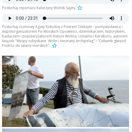
Posłuchaj reportażu Katarzyny Wolnik-Sayny
Posłuchaj rozmowy Agaty Rokickiej z Piotrem Oleksym - pomysłodawcą i
współorganizatorem Po-Morskich Opowieści, dziennikarzem, historykiem,
badaczem i popularyzatorem historii Wolina, Uznamu i Karsiboru, autorem
książek "Wyspy odzyskane. Wolin i nieznany archipelag" i "Odłamki gwiazd.
Podróż do latarni morskich".