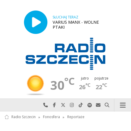
SŁUCHAJ TERAZ
VARIUS MANX - WOLNE
PTAKI
°C
jutro
pojutrze
30
°C
°C
26
22
Najlepiej po prostu do nas zadzwoń
Odwiedź nas na Facebook-u
Odwiedź nas na X
Odwiedź nas na Instagram-ie
Odwiedź nas na TikTok-u
Szukaj nas na Spotify
Wyślij do nas w
Szukaj
Radio Szczecin
»
Fonosfera
»
Reportaże