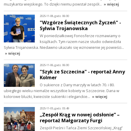
muzykanta wiejskiego. To dzięki niemu powstał zespół…
» więcej
2025-11-08, godz. 06:00
"Wzgórze Świątecznych Życzeń" -
Sylwia Trojanowska
W poniedziałkowej Fonosferze rozmawiamy o
książkach. Tym razem nasze studio odwiedziła
Sylwia Trojanowska. Niedawno ukazało się wznowienie jej powieści…
» więcej
2025-11-06, godz. 06:00
"Szyk ze Szczecina" - reportaż Anny
Kolmer
O sukience z Dany marzyły w latach 70. i 80.
ubiegłego wieku niemalże wszystkie kobiety w Szczecinie. Dana w
kolorowe bluzki, kwieciste sukienki i eleganckie…
» więcej
2025-11-05, godz. 05:49
„Zespół Krąg w nowej odsłonie” –
reportaż Małgorzaty Furgi
Zespół Pieśni i Tańca Ziemi Szczecińskiej „Krąg”