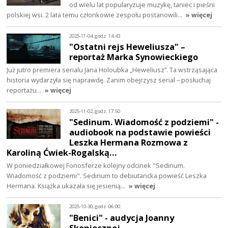
od wielu lat popularyzuje muzykę, taniec i pieśni
polskiej wsi. 2 lata temu członkowie zespołu postanowili…
» więcej
2025-11-04, godz. 14:43
"Ostatni rejs Heweliusza" –
reportaż Marka Synowieckiego
Już jutro premiera serialu Jana Holoubka „Heweliusz”. Ta wstrząsająca
historia wydarzyła się naprawdę. Zanim obejrzysz serial – posłuchaj
reportażu…
» więcej
2025-11-02, godz. 17:50
"Sedinum. Wiadomość z podziemi" -
audiobook na podstawie powieści
Leszka Hermana Rozmowa z
Karoliną Ćwiek-Rogalską…
W poniedziałkowej Fonosferze kolejny odcinek "Sedinum.
Wiadomość z podziemi". Sedinum to debiutancka powieść Leszka
Hermana. Książka ukazała się jesienią…
» więcej
2025-10-30, godz. 06:00
"Benici" - audycja Joanny
Skoniecznej