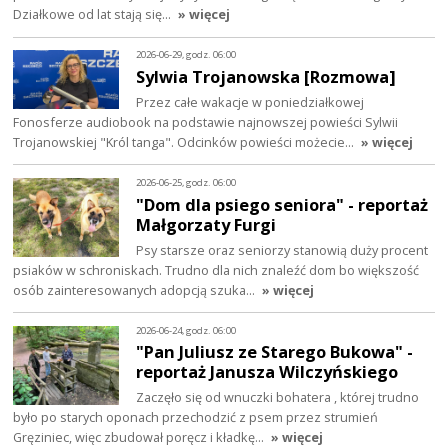
Działkowe od lat stają się…
» więcej
2026-06-29, godz. 06:00
Sylwia Trojanowska [Rozmowa]
Przez całe wakacje w poniedziałkowej
Fonosferze audiobook na podstawie najnowszej powieści Sylwii
Trojanowskiej "Król tanga". Odcinków powieści możecie…
» więcej
2026-06-25, godz. 06:00
"Dom dla psiego seniora" - reportaż
Małgorzaty Furgi
Psy starsze oraz seniorzy stanowią duży procent
psiaków w schroniskach. Trudno dla nich znaleźć dom bo większość
osób zainteresowanych adopcją szuka…
» więcej
2026-06-24, godz. 06:00
"Pan Juliusz ze Starego Bukowa" -
reportaż Janusza Wilczyńskiego
Zaczęło się od wnuczki bohatera , której trudno
było po starych oponach przechodzić z psem przez strumień
Gręziniec, więc zbudował poręcz i kładkę…
» więcej