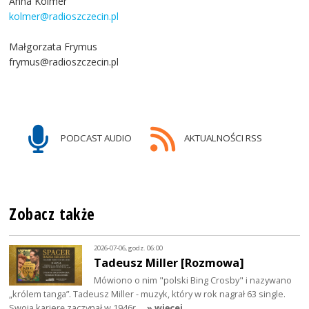
Anna Kolmer
kolmer@radioszczecin.pl
Małgorzata Frymus
frymus@radioszczecin.pl
PODCAST AUDIO
AKTUALNOŚCI RSS
Zobacz także
2026-07-06, godz. 06:00
Tadeusz Miller [Rozmowa]
Mówiono o nim "polski Bing Crosby" i nazywano
„królem tanga”. Tadeusz Miller - muzyk, który w rok nagrał 63 single.
Swoją karierę zaczynał w 1946r…
» więcej