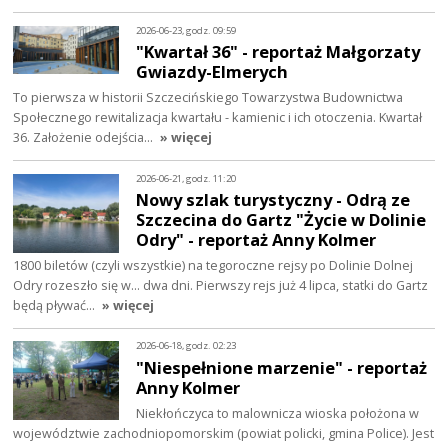
2026-06-23, godz. 09:59
"Kwartał 36" - reportaż Małgorzaty
Gwiazdy-Elmerych
To pierwsza w historii Szczecińskiego Towarzystwa Budownictwa
Społecznego rewitalizacja kwartału - kamienic i ich otoczenia. Kwartał
36. Założenie odejścia…
» więcej
2026-06-21, godz. 11:20
Nowy szlak turystyczny - Odrą ze
Szczecina do Gartz "Życie w Dolinie
Odry" - reportaż Anny Kolmer
1800 biletów (czyli wszystkie) na tegoroczne rejsy po Dolinie Dolnej
Odry rozeszło się w... dwa dni. Pierwszy rejs już 4 lipca, statki do Gartz
będą pływać…
» więcej
2026-06-18, godz. 02:23
"Niespełnione marzenie" - reportaż
Anny Kolmer
Niekłończyca to malownicza wioska położona w
województwie zachodniopomorskim (powiat policki, gmina Police). Jest