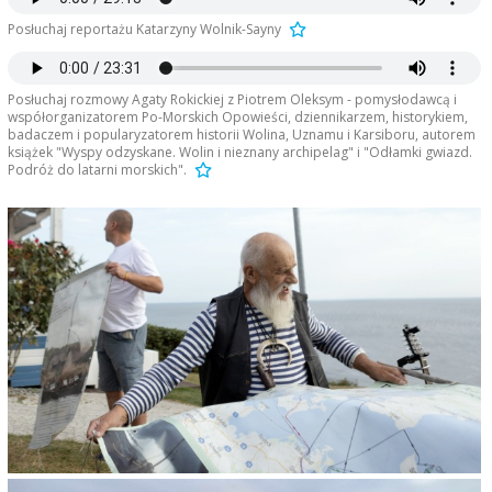
Posłuchaj reportażu Katarzyny Wolnik-Sayny
Posłuchaj rozmowy Agaty Rokickiej z Piotrem Oleksym - pomysłodawcą i
współorganizatorem Po-Morskich Opowieści, dziennikarzem, historykiem,
badaczem i popularyzatorem historii Wolina, Uznamu i Karsiboru, autorem
książek "Wyspy odzyskane. Wolin i nieznany archipelag" i "Odłamki gwiazd.
Podróż do latarni morskich".