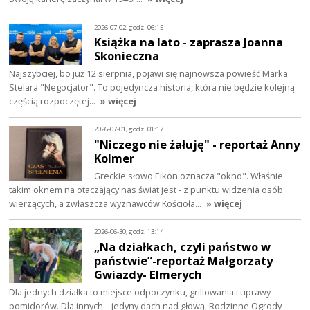
2026-07-02, godz. 06:15
Książka na lato - zaprasza Joanna
Skonieczna
Najszybciej, bo już 12 sierpnia, pojawi się najnowsza powieść Marka
Stelara "Negocjator". To pojedyncza historia, która nie będzie kolejną
częścią rozpoczętej…
» więcej
2026-07-01, godz. 01:17
"Niczego nie żałuję" - reportaż Anny
Kolmer
Greckie słowo Eikon oznacza "okno". Właśnie
takim oknem na otaczający nas świat jest - z punktu widzenia osób
wierzących, a zwłaszcza wyznawców Kościoła…
» więcej
2026-06-30, godz. 13:14
„Na działkach, czyli państwo w
państwie”-reportaż Małgorzaty
Gwiazdy- Elmerych
Dla jednych działka to miejsce odpoczynku, grillowania i uprawy
pomidorów. Dla innych – jedyny dach nad głową. Rodzinne Ogrody