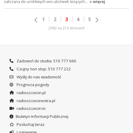
zaliczana do urokliwych wsi ulicówek leżących…
» więcej
1
2
3
4
5
2092 na 210 stronach
Zadzwoń do studia: 510 777 666
Czujny non stop: 510 777 222
Wyślij do nas wiadomość
Prognoza pogody
radioszczecin.pl
radioszczecinextra.pl
radioszczecin.tv
Biuletyn Informacji Publicznej
Posłuchaj teraz
Logowanie