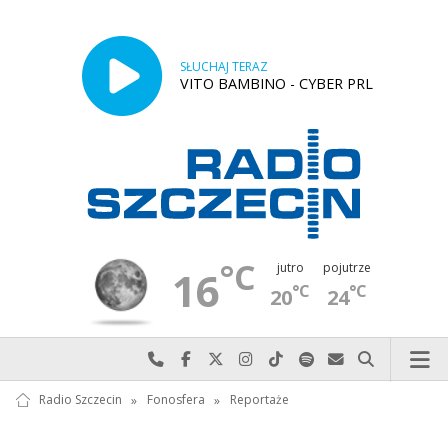
SŁUCHAJ TERAZ
VITO BAMBINO - CYBER PRL
°C
jutro
pojutrze
16
°C
°C
20
24
Najlepiej po prostu do nas zadzwoń
Odwiedź nas na Facebook-u
Odwiedź nas na X
Odwiedź nas na Instagram-ie
Odwiedź nas na TikTok-u
Szukaj nas na Spotify
Wyślij do nas w
Szukaj
Radio Szczecin
»
Fonosfera
»
Reportaże