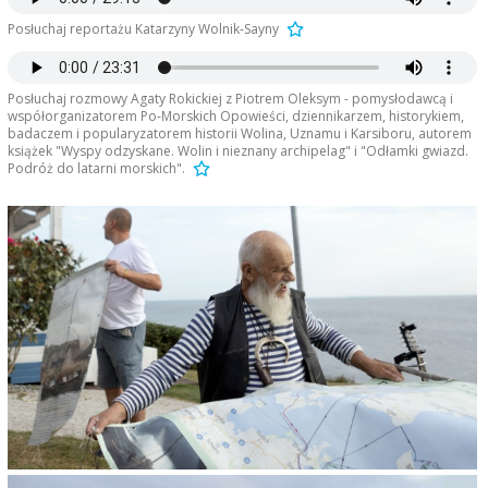
Posłuchaj reportażu Katarzyny Wolnik-Sayny
Posłuchaj rozmowy Agaty Rokickiej z Piotrem Oleksym - pomysłodawcą i
współorganizatorem Po-Morskich Opowieści, dziennikarzem, historykiem,
badaczem i popularyzatorem historii Wolina, Uznamu i Karsiboru, autorem
książek "Wyspy odzyskane. Wolin i nieznany archipelag" i "Odłamki gwiazd.
Podróż do latarni morskich".