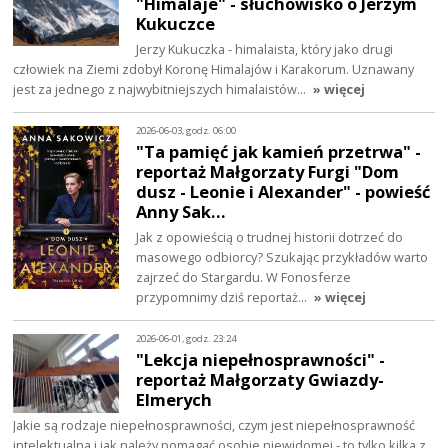
"Himalaje" - słuchowisko o Jerzym
Kukuczce
Jerzy Kukuczka - himalaista, który jako drugi
człowiek na Ziemi zdobył Koronę Himalajów i Karakorum. Uznawany
jest za jednego z najwybitniejszych himalaistów…
» więcej
2026-06-03, godz. 06:00
"Ta pamięć jak kamień przetrwa" -
reportaż Małgorzaty Furgi "Dom
dusz - Leonie i Alexander" - powieść
Anny Sak…
Jak z opowieścią o trudnej historii dotrzeć do
masowego odbiorcy? Szukając przykładów warto
zajrzeć do Stargardu. W Fonosferze
przypomnimy dziś reportaż…
» więcej
2026-06-01, godz. 23:24
"Lekcja niepełnosprawności" -
reportaż Małgorzaty Gwiazdy-
Elmerych
Jakie są rodzaje niepełnosprawności, czym jest niepełnosprawność
intelektualna i jak należy pomagać osobie niewidomej - to tylko kilka z