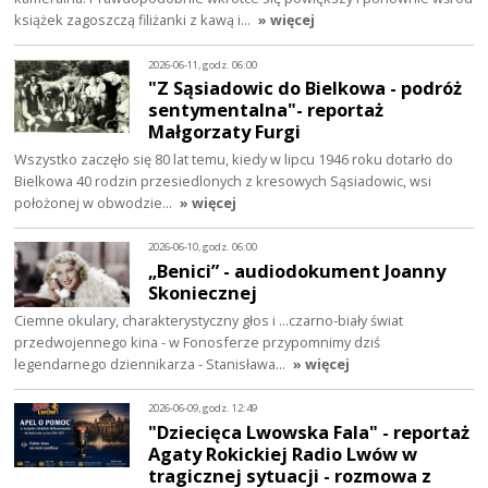
książek zagoszczą filiżanki z kawą i…
» więcej
2026-06-11, godz. 06:00
"Z Sąsiadowic do Bielkowa - podróż
sentymentalna"- reportaż
Małgorzaty Furgi
Wszystko zaczęło się 80 lat temu, kiedy w lipcu 1946 roku dotarło do
Bielkowa 40 rodzin przesiedlonych z kresowych Sąsiadowic, wsi
położonej w obwodzie…
» więcej
2026-06-10, godz. 06:00
„Benici” - audiodokument Joanny
Skoniecznej
Ciemne okulary, charakterystyczny głos i ...czarno-biały świat
przedwojennego kina - w Fonosferze przypomnimy dziś
legendarnego dziennikarza - Stanisława…
» więcej
2026-06-09, godz. 12:49
"Dziecięca Lwowska Fala" - reportaż
Agaty Rokickiej Radio Lwów w
tragicznej sytuacji - rozmowa z