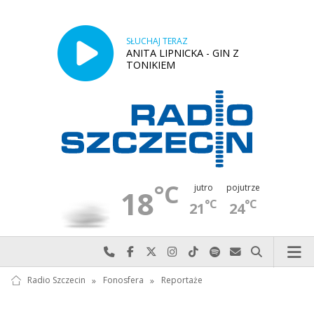
SŁUCHAJ TERAZ
ANITA LIPNICKA - GIN Z
TONIKIEM
°C
jutro
pojutrze
18
°C
°C
21
24
Najlepiej po prostu do nas zadzwoń
Odwiedź nas na Facebook-u
Odwiedź nas na X
Odwiedź nas na Instagram-ie
Odwiedź nas na TikTok-u
Szukaj nas na Spotify
Wyślij do nas w
Szukaj
Radio Szczecin
»
Fonosfera
»
Reportaże