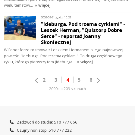
wielu tematów…
» więcej
2026-05-31, godz. 10:26
"Ideburga. Pod trzema cyrklami" -
Leszek Herman, "Quistorp Dobre
Serce" - reportaż Joanny
Skoniecznej
W Fonosferze rozmowa z Leszkiem Hermanem o jego najnowszej
powieści "Ideburga. Pod trzema cyrklami". To druga część nowego
cyklu, którego pierwszy tom (Ideburga…
» więcej
2
3
4
5
6
2090 na 209 stronach
Zadzwoń do studia: 510 777 666
Czujny non stop: 510 777 222