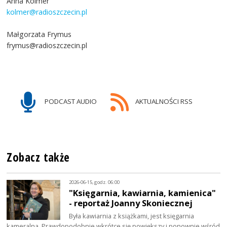
Anna Kolmer
kolmer@radioszczecin.pl
Małgorzata Frymus
frymus@radioszczecin.pl
PODCAST AUDIO
AKTUALNOŚCI RSS
Zobacz także
2026-06-15, godz. 06:00
"Księgarnia, kawiarnia, kamienica"
- reportaż Joanny Skoniecznej
Była kawiarnia z książkami, jest księgarnia
kameralna. Prawdopodobnie wkrótce się powiększy i ponownie wśród