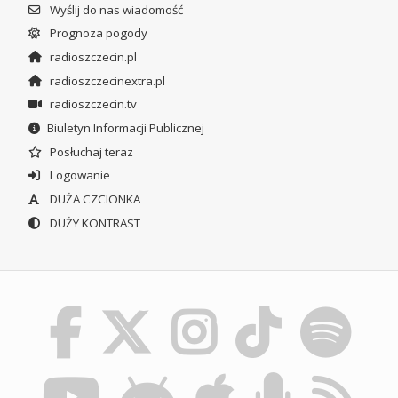
Wyślij do nas wiadomość
Prognoza pogody
radioszczecin.pl
radioszczecinextra.pl
radioszczecin.tv
Biuletyn Informacji Publicznej
Posłuchaj teraz
Logowanie
DUŻA CZCIONKA
DUŻY KONTRAST