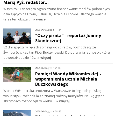
Marią Pyż, redaktor…
W tym roku znacząco ograniczono finansowanie mediów polonijnych
działających na Litwie, Białorusi, Ukrainie i Łotwie. Dlaczego właśnie
teraz ten obszar…
» więcej
2026-06-07, godz. 11:34
"Oczy pirata" - reportaż Joanny
Skoniecznej
82 dni spędził w rękach somalijskich piratów, pochodzący ze
Świnoujścia, kapitan Piotr Budzynowski. Do porwania jednostki, którą
dowodził doszło 10…
» więcej
2026-06-04, godz. 21:00
Pamięci Wandy Wiłkomirskiej -
wspomnienia ucznia Michała
Buczkowskiego
Wanda Wiłkomirska urodzona w Warszawie to legenda polskiej
wiolinistyki. Pochodziła ze znanej rodziny muzyków. Naukę gry na
skrzypcach rozpoczęła w wieku…
» więcej
2026-06-04, godz. 08:52