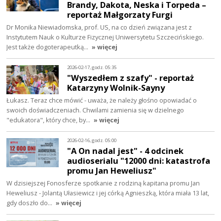
Brandy, Dakota, Neska i Torpeda –
reportaż Małgorzaty Furgi
Dr Monika Niewiadomska, prof. US, na co dzień związana jest z
Instytutem Nauk o Kulturze Fizycznej Uniwersytetu Szczecińskiego.
Jest także dogoterapeutką…
» więcej
2026-02-17, godz. 05:35
"Wyszedłem z szafy" - reportaż
Katarzyny Wolnik-Sayny
Łukasz. Teraz chce mówić - uważa, że należy głośno opowiadać o
swoich doświadczeniach. Chwilami zamienia się w dzielnego
"edukatora", który chce, by…
» więcej
2026-02-16, godz. 05:00
"A On nadal jest" - 4 odcinek
audioserialu "12000 dni: katastrofa
promu Jan Heweliusz"
W dzisiejszej Fonosferze spotkanie z rodziną kapitana promu Jan
Heweliusz - Jolantą Ułasiewicz i jej córką Agnieszką, która miała 13 lat,
gdy doszło do…
» więcej