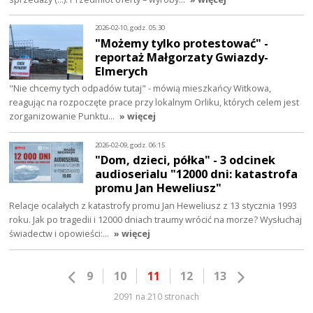
2026-02-10, godz. 05:30
"Możemy tylko protestować" -
reportaż Małgorzaty Gwiazdy-
Elmerych
"Nie chcemy tych odpadów tutaj" - mówią mieszkańcy Witkowa,
reagując na rozpoczęte prace przy lokalnym Orliku, których celem jest
zorganizowanie Punktu…
» więcej
2026-02-09, godz. 06:15
"Dom, dzieci, półka" - 3 odcinek
audioserialu "12000 dni: katastrofa
promu Jan Heweliusz"
Relacje ocalałych z katastrofy promu Jan Heweliusz z 13 stycznia 1993
roku. Jak po tragedii i 12000 dniach traumy wrócić na morze? Wysłuchaj
świadectw i opowieści:…
» więcej
9
10
11
12
13
2091 na 210 stronach