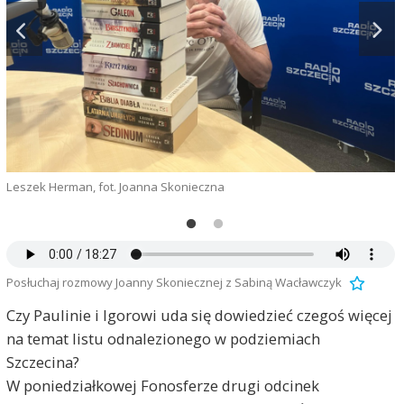
Leszek Herman, fot. Joanna Skonieczna
S
Posłuchaj rozmowy Joanny Skoniecznej z Sabiną Wacławczyk
Czy Paulinie i Igorowi uda się dowiedzieć czegoś więcej
na temat listu odnalezionego w podziemiach
Szczecina?
W poniedziałkowej Fonosferze drugi odcinek