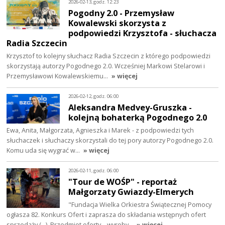
2026-02-13, godz. 12:23
Pogodny 2.0 - Przemysław
Kowalewski skorzysta z
podpowiedzi Krzysztofa - słuchacza
Radia Szczecin
Krzysztof to kolejny słuchacz Radia Szczecin z którego podpowiedzi
skorzystają autorzy Pogodnego 2.0. Wcześniej Markowi Stelarowi i
Przemysławowi Kowalewskiemu…
» więcej
2026-02-12, godz. 06:00
Aleksandra Medvey-Gruszka -
kolejną bohaterką Pogodnego 2.0
Ewa, Anita, Małgorzata, Agnieszka i Marek - z podpowiedzi tych
słuchaczek i słuchaczy skorzystali do tej pory autorzy Pogodnego 2.0.
Komu uda się wygrać w…
» więcej
2026-02-11, godz. 06:00
"Tour de WOŚP" - reportaż
Małgorzaty Gwiazdy-Elmerych
"Fundacja Wielka Orkiestra Świątecznej Pomocy
ogłasza 82. Konkurs Ofert i zaprasza do składania wstępnych ofert
sprzedaży (...). Przedmiot oferty – wyroby…
» więcej