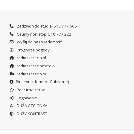
Zadzwoń do studia: 510 777 666
Czujny non stop: 510 777 222
Wyślij do nas wiadomość
Prognoza pogody
radioszczecin.pl
radioszczecinextra.pl
radioszczecin.tv
Biuletyn Informacji Publicznej
Posłuchaj teraz
Logowanie
DUŻA CZCIONKA
DUŻY KONTRAST