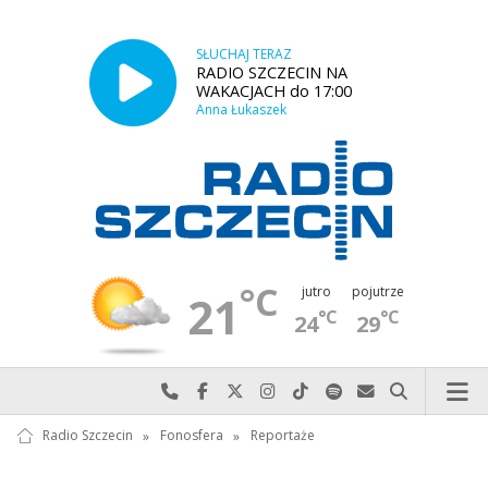
SŁUCHAJ TERAZ
RADIO SZCZECIN NA
WAKACJACH do 17:00
Anna Łukaszek
°C
jutro
pojutrze
21
°C
°C
24
29
Najlepiej po prostu do nas zadzwoń
Odwiedź nas na Facebook-u
Odwiedź nas na X
Odwiedź nas na Instagram-ie
Odwiedź nas na TikTok-u
Szukaj nas na Spotify
Wyślij do nas w
Szukaj
Radio Szczecin
»
Fonosfera
»
Reportaże