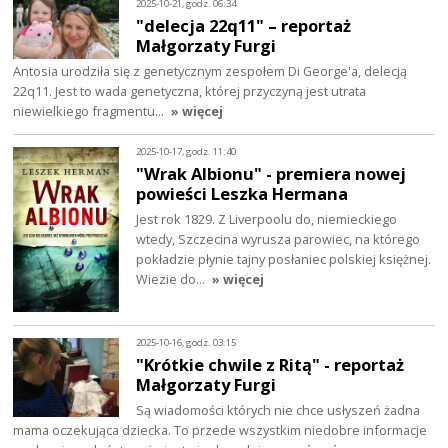
2025-10-21, godz. 06:34
"delecja 22q11" – reportaż
Małgorzaty Furgi
Antosia urodziła się z genetycznym zespołem Di George'a, delecją
22q11. Jest to wada genetyczna, której przyczyną jest utrata
niewielkiego fragmentu…
» więcej
2025-10-17, godz. 11:40
"Wrak Albionu" - premiera nowej
powieści Leszka Hermana
Jest rok 1829. Z Liverpoolu do, niemieckiego
wtedy, Szczecina wyrusza parowiec, na którego
pokładzie płynie tajny posłaniec polskiej księżnej.
Wiezie do…
» więcej
2025-10-16, godz. 03:15
"Krótkie chwile z Ritą" - reportaż
Małgorzaty Furgi
Są wiadomości których nie chce usłyszeń żadna
mama oczekująca dziecka. To przede wszystkim niedobre informacje