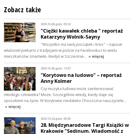
Zobacz także
2025-10-29, godz. 05:53
"Ciężki kawałek chleba " reportaż
Katarzyny Wolnik-Sayny
"Wszystko ma swój początek i kres" – napisał
właściciel piekarni z tradycjami w poście na Facebooku.I to wielu
mieszkańców zmartwiło. Kiedyś w Szczecinie…
» więcej
2025-10-28, godz. 13:07
"Korytowo na ludowo" – reportaż
Anny Kolmer
Czy muzyka ludowa może zainteresować
młodego człowieka? Może. Szczególnie wtedy, kiedy staje się
sposobem na życie. W Korytowie niedaleko Choszczna nauczyciele…
» więcej
2025-10-24, godz. 06:00
28. Międzynarodowe Targi Książki w
Krakowie "Sedinum. Wiadomość z