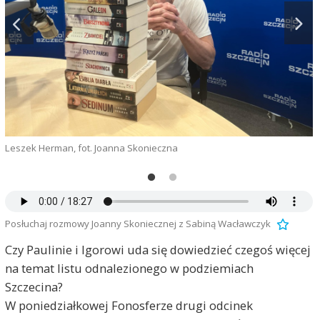
Leszek Herman, fot. Joanna Skonieczna
S
Posłuchaj rozmowy Joanny Skoniecznej z Sabiną Wacławczyk
Czy Paulinie i Igorowi uda się dowiedzieć czegoś więcej
na temat listu odnalezionego w podziemiach
Szczecina?
W poniedziałkowej Fonosferze drugi odcinek