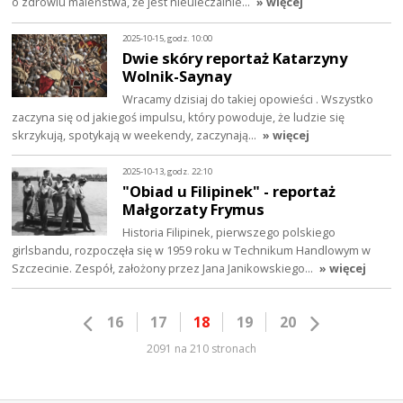
o zdrowiu maleństwa, że jest nieuleczalnie…
» więcej
2025-10-15, godz. 10:00
Dwie skóry reportaż Katarzyny
Wolnik-Saynay
Wracamy dzisiaj do takiej opowieści . Wszystko
zaczyna się od jakiegoś impulsu, który powoduje, że ludzie się
skrzykują, spotykają w weekendy, zaczynają…
» więcej
2025-10-13, godz. 22:10
"Obiad u Filipinek" - reportaż
Małgorzaty Frymus
Historia Filipinek, pierwszego polskiego
girlsbandu, rozpoczęła się w 1959 roku w Technikum Handlowym w
Szczecinie. Zespół, założony przez Jana Janikowskiego…
» więcej
16
17
18
19
20
2091 na 210 stronach