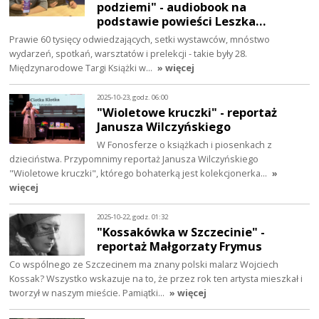
podziemi" - audiobook na
podstawie powieści Leszka…
Prawie 60 tysięcy odwiedzających, setki wystawców, mnóstwo
wydarzeń, spotkań, warsztatów i prelekcji - takie były 28.
Międzynarodowe Targi Książki w…
» więcej
2025-10-23, godz. 06:00
"Wioletowe kruczki" - reportaż
Janusza Wilczyńskiego
W Fonosferze o książkach i piosenkach z
dzieciństwa. Przypomnimy reportaż Janusza Wilczyńskiego
"Wioletowe kruczki", którego bohaterką jest kolekcjonerka…
»
więcej
2025-10-22, godz. 01:32
"Kossakówka w Szczecinie" -
reportaż Małgorzaty Frymus
Co wspólnego ze Szczecinem ma znany polski malarz Wojciech
Kossak? Wszystko wskazuje na to, że przez rok ten artysta mieszkał i
tworzył w naszym mieście. Pamiątki…
» więcej