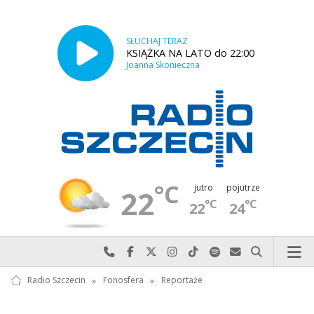
SŁUCHAJ TERAZ
KSIĄŻKA NA LATO do 22:00
Joanna Skonieczna
°C
jutro
pojutrze
22
°C
°C
22
24
Najlepiej po prostu do nas zadzwoń
Odwiedź nas na Facebook-u
Odwiedź nas na X
Odwiedź nas na Instagram-ie
Odwiedź nas na TikTok-u
Szukaj nas na Spotify
Wyślij do nas w
Szukaj
Radio Szczecin
»
Fonosfera
»
Reportaże