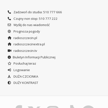
Zadzwoń do studia: 510 777 666
Czujny non stop: 510 777 222
Wyślij do nas wiadomość
Prognoza pogody
radioszczecin.pl
radioszczecinextra.pl
radioszczecin.tv
Biuletyn Informacji Publicznej
Posłuchaj teraz
Logowanie
DUŻA CZCIONKA
DUŻY KONTRAST