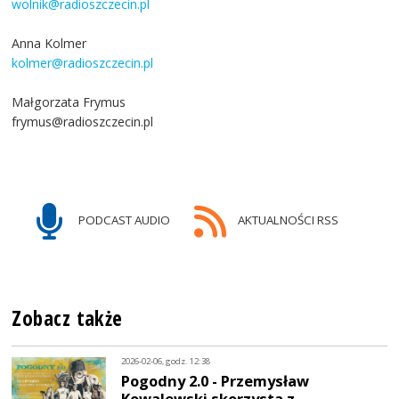
wolnik@radioszczecin.pl
Anna Kolmer
kolmer@radioszczecin.pl
Małgorzata Frymus
frymus@radioszczecin.pl
PODCAST AUDIO
AKTUALNOŚCI RSS
Zobacz także
2026-02-06, godz. 12:38
Pogodny 2.0 - Przemysław
Kowalewski skorzysta z