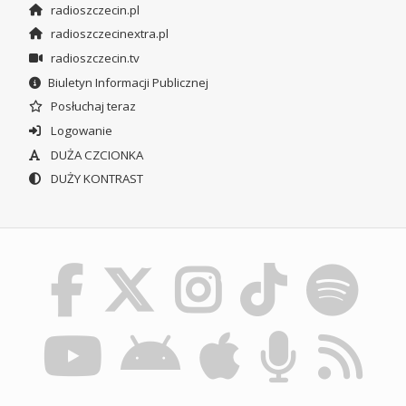
radioszczecin.pl
radioszczecinextra.pl
radioszczecin.tv
Biuletyn Informacji Publicznej
Posłuchaj teraz
Logowanie
DUŻA CZCIONKA
DUŻY KONTRAST