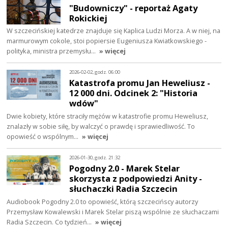
"Budowniczy" - reportaż Agaty
Rokickiej
W szczecińskiej katedrze znajduje się Kaplica Ludzi Morza. A w niej, na
marmurowym cokole, stoi popiersie Eugeniusza Kwiatkowskiego -
polityka, ministra przemysłu…
» więcej
2026-02-02, godz. 06:00
Katastrofa promu Jan Heweliusz -
12 000 dni. Odcinek 2: "Historia
wdów"
Dwie kobiety, które straciły mężów w katastrofie promu Heweliusz,
znalazły w sobie siłę, by walczyć o prawdę i sprawiedliwość. To
opowieść o wspólnym…
» więcej
2026-01-30, godz. 21:32
Pogodny 2.0 - Marek Stelar
skorzysta z podpowiedzi Anity -
słuchaczki Radia Szczecin
Audiobook Pogodny 2.0 to opowieść, którą szczecińscy autorzy
Przemysław Kowalewski i Marek Stelar piszą wspólnie ze słuchaczami
Radia Szczecin. Co tydzień…
» więcej