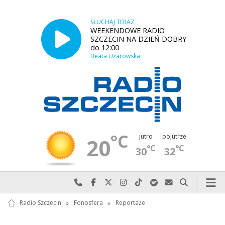
SŁUCHAJ TERAZ
WEEKENDOWE RADIO
SZCZECIN NA DZIEŃ DOBRY
do 12:00
Beata Użarowska
°C
jutro
pojutrze
20
°C
°C
30
32
Najlepiej po prostu do nas zadzwoń
Odwiedź nas na Facebook-u
Odwiedź nas na X
Odwiedź nas na Instagram-ie
Odwiedź nas na TikTok-u
Szukaj nas na Spotify
Wyślij do nas w
Szukaj
Radio Szczecin
»
Fonosfera
»
Reportaże