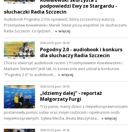
podpowiedzi Ewy ze Stargardu -
słuchaczki Radia Szczecin
Audiobook Pogodny 2.0 to opowieść, którą szczecińscy autorzy
Przemysław Kowalewski i Marek Stelar piszą wspólnie ze słuchaczami
Radia Szczecin. Co tydzień…
» więcej
2026-02-05, godz. 06:00
Pogodny 2.0 - audiobook i konkurs
dla słuchaczy Radia Szczecin
Chcesz stworzyć audiobook razem z Przemysławem Kowalewskim i
Markiem Stelarem? Jeśli tak, to koniecznie weź udział w konkursie.
"Pogodny 2.0" to audiobook…
» więcej
2026-02-04, godz. 06:00
„Idziemy dalej” - reportaż
Małgorzaty Furgi
Trzy panie, mamy dzieci z niepełnosprawnościami
postanowiły pomóc sobie oraz innym rodzicom i opiekunom osób
niepełnosprawnych. Sylwia Mecha, Beata Błaszyńska…
» więcej
2026-02-03, godz. 05:36