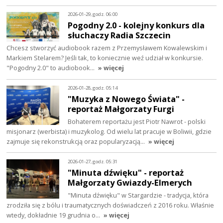
2026-01-29, godz. 06:00
Pogodny 2.0 - kolejny konkurs dla
słuchaczy Radia Szczecin
Chcesz stworzyć audiobook razem z Przemysławem Kowalewskim i
Markiem Stelarem? Jeśli tak, to koniecznie weź udział w konkursie.
"Pogodny 2.0" to audiobook…
» więcej
2026-01-28, godz. 05:14
"Muzyka z Nowego Świata" -
reportaż Małgorzaty Furgi
Bohaterem reportażu jest Piotr Nawrot - polski
misjonarz (werbista) i muzykolog. Od wielu lat pracuje w Boliwii, gdzie
zajmuje się rekonstrukcją oraz popularyzacją…
» więcej
2026-01-27, godz. 05:31
"Minuta dźwięku" - reportaż
Małgorzaty Gwiazdy-Elmerych
"Minuta dźwięku" w Stargardzie - tradycja, która
zrodziła się z bólu i traumatycznych doświadczeń z 2016 roku. Właśnie
wtedy, dokładnie 19 grudnia o…
» więcej