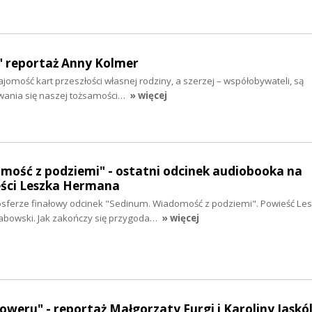
 reportaż Anny Kolmer
ajomość kart przeszłości własnej rodziny, a szerzej – współobywateli, są
ania się naszej tożsamości…
» więcej
mość z podziemi" - ostatni odcinek audiobooka na
ści Leszka Hermana
sferze finałowy odcinek "Sedinum. Wiadomość z podziemi". Powieść Le
abowski. Jak zakończy się przygoda…
» więcej
weru" - reportaż Małgorzaty Furgi i Karoliny Jaskól