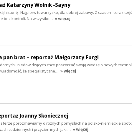
taż Katarzyny Wolnik -Sayny
ą historię.. Najpierw towarzysko, dla dobrej zabawy. Z czasem coraz częśc
ne bez kontroli. Na wszystko…
» więcej
 pan brat – reportaż Małgorzaty Furgi
idomych i niedowidzących chce poszerzać swoją wiedzę o nowych techno
świadomość, że specjalistyczne…
» więcej
eportaż Joanny Skoniecznej
osferze porozmawiamy o różnych pomysłach na polsko-niemieckie spotk
ach codziennych i przyziemnych jak i…
» więcej