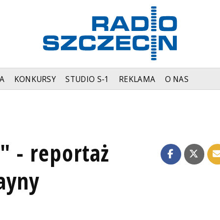
A
KONKURSY
STUDIO S-1
REKLAMA
O NAS
" - reportaż
ayny