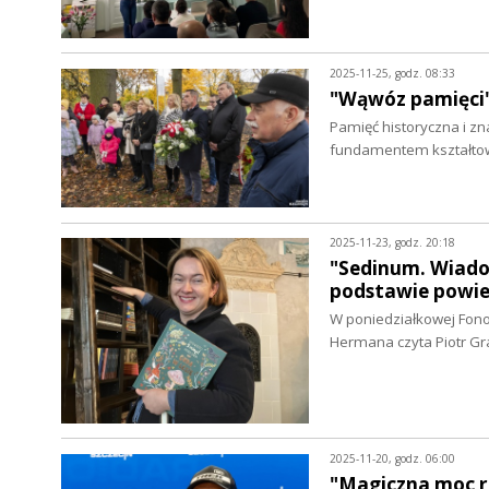
2025-11-25, godz. 08:33
"Wąwóz pamięci"
Pamięć historyczna i zn
fundamentem kształtow
2025-11-23, godz. 20:18
"Sedinum. Wiado
podstawie powie
W poniedziałkowej Fono
Hermana czyta Piotr Gr
2025-11-20, godz. 06:00
"Magiczna moc ro