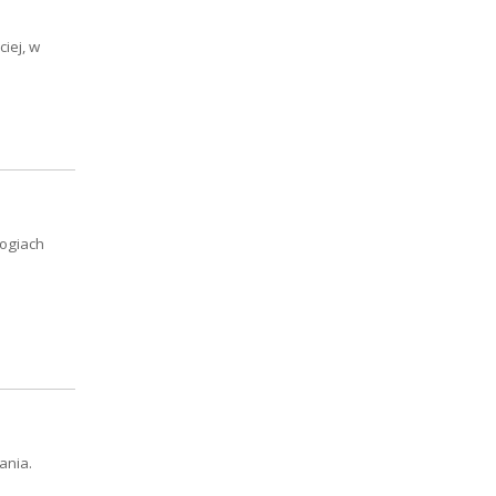
iej, w
logiach
ania.