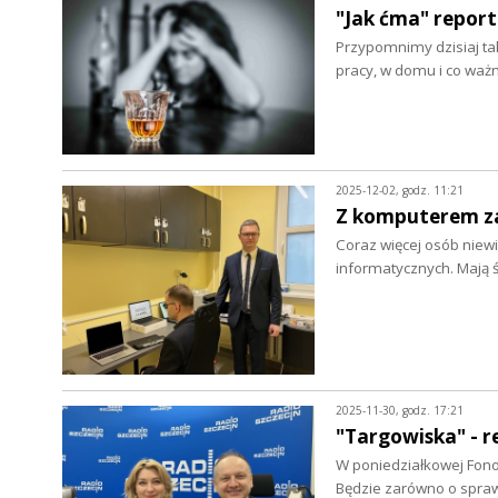
"Jak ćma" repor
Przypomnimy dzisiaj tak
pracy, w domu i co waż
2025-12-02, godz. 11:21
Z komputerem za
Coraz więcej osób niew
informatycznych. Mają 
2025-11-30, godz. 17:21
"Targowiska" - r
W poniedziałkowej Fon
Będzie zarówno o spraw