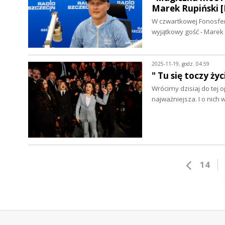
Marek Rupiński
W czwartkowej Fonosferz
wyjątkowy gość - Marek
2025-11-19, godz. 04:59
" Tu się toczy ż
Wrócimy dzisiaj do tej o
najważniejsza. I o nich
14