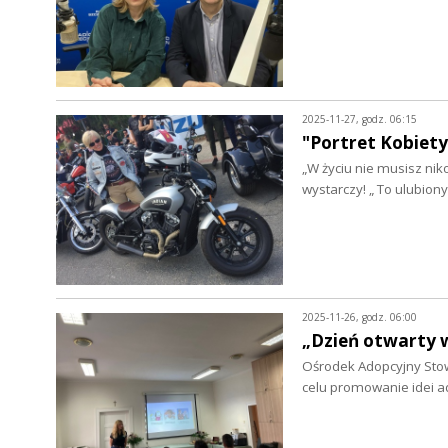
2025-11-27, godz. 06:15
"Portret Kobiety
„W życiu nie musisz niko
wystarczy! „ To ulubion
2025-11-26, godz. 06:00
„Dzień otwarty 
Ośrodek Adopcyjny Stow
celu promowanie idei ado