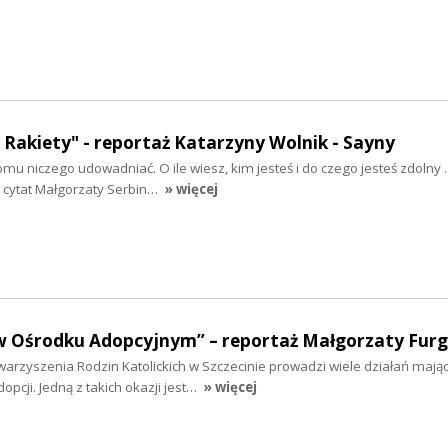
 Rakiety" - reportaż Katarzyny Wolnik - Sayny
mu niczego udowadniać. O ile wiesz, kim jesteś i do czego jesteś zdolny ..
y cytat Małgorzaty Serbin…
» więcej
w Ośrodku Adopcyjnym” – reportaż Małgorzaty Furg
arzyszenia Rodzin Katolickich w Szczecinie prowadzi wiele działań mają
pcji. Jedną z takich okazji jest…
» więcej