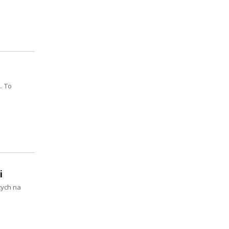
. To
i
cych na