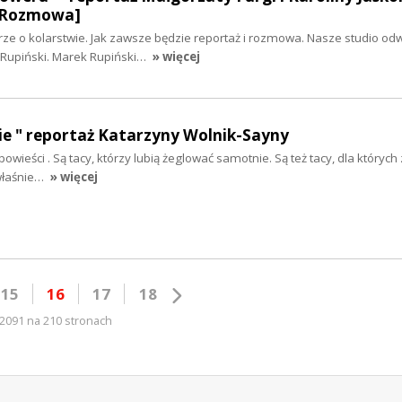
 [Rozmowa]
e o kolarstwie. Jak zawsze będzie reportaż i rozmowa. Nasze studio odw
 Rupiński. Marek Rupiński…
» więcej
ycie " reportaż Katarzyny Wolnik-Sayny
powieści . Są tacy, którzy lubią żeglować samotnie. Są też tacy, dla których 
 właśnie…
» więcej
15
16
17
18
2091 na 210 stronach