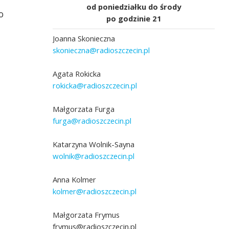
od poniedziałku do środy
o
po godzinie 21
Joanna Skonieczna
skonieczna@radioszczecin.pl
Agata Rokicka
rokicka@radioszczecin.pl
Małgorzata Furga
furga@radioszczecin.pl
Katarzyna Wolnik-Sayna
wolnik@radioszczecin.pl
Anna Kolmer
kolmer@radioszczecin.pl
Małgorzata Frymus
frymus@radioszczecin.pl