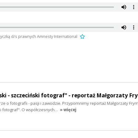
ityczką d/s prawnych Amnesty International
ki - szczeciński fotograf" - reportaż Małgorzaty Fr
e o fotografii - pasji i zawodzie. Przypomnimy reportaż Małgorzaty Fry
ki fotograf". O współczesnych…
» więcej