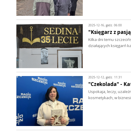
2025-12-16, godz. 06:00
"Księgarz z pasj
Kilka dni temu szczeciń
działających księgarń 
2025-12-12, godz. 11:31
"Czekolada" - K
Uspokaja, leczy, uzależn
kosmetykach, w biznesie