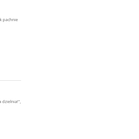
k pachnie
dzielnia!",