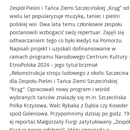
Zespół Pieśni i Tańca Ziemi Szczecińskiej „Krąg” od
wielu lat popularyzuje muzykę, taniec i pieśni
polskiej wsi. Dwa lata temu członkowie zespołu
postanowili wzbogacić swój repertuar. Zajęli się
odtwarzaniem tego co było kiedyś na Pomorzu.
Napisali projekt i uzyskali dofinansowanie w
ramach programu Narodowego Centrum Kultury 
EtnoPolska 2024 – jego tytuł brzmiał
„Rekonstrukcja stroju ludowego z okolic Szczecina
Ryszard Długopolski i 
dla Zespołu Pieśni i Tańca Ziemi Szczecińskiej
Fonosfery
"Krąg". Opracowali nowy program i wśród
pół Pieśni i Tańca Ziemi Szczecińskiej
rąg", fot. z archiwum Zespołu
wybranych tańców znalazły się m.in. Szczecińska
Polka Krzyżowa, Walc Rybaka z Dąbia czy Koseder
spod Goleniowa. Przypomnimy dzisiaj po godz. 19
ej reportaż Małgorzaty Furgi zatytułowany „Zespó
Krąg w nowej odsłonie”, który opowiada o