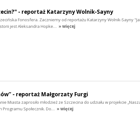
zecin?" - reportaż Katarzyny Wolnik-Sayny
czecińska Fonosfera. Zaczniemy od reportażu Katarzyny Wolnik-Sayny "Ja
storii jest Aleksandra Hopke…
» więcej
ów” - reportaż Małgorzaty Furgi
e Miasta zaprosiło młodzież ze Szczecina do udziału w projekcie „Nasza 
h Programu Społecznik. Do…
» więcej