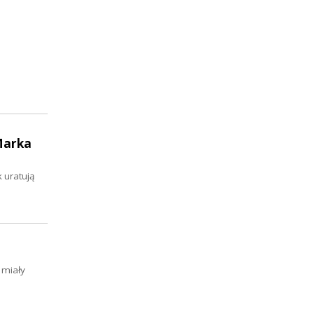
Marka
 uratują
 miały