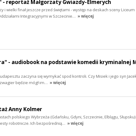
" - reportaż Małgorzaty Gwiazdy-Elmerych
y i wielki finał jeszcze przed świętami - występ na deskach sceny Liceum
ddziałami Integracyjnymi w Szczecinie…
» więcej
ra" - audiobook na podstawie komedii kryminalnej 
udapesztu zaczyna się wymykać spod kontroli. Czy Misiek i jego syn Jacek
 Szwagier będzie mógł im…
» więcej
rtaż Anny Kolmer
stach polskiego Wybrzeża (Gdańsku, Gdyni, Szczecinie, Elblągu, Słupsku)
esty robotnicze. Ich bezpośrednią…
» więcej