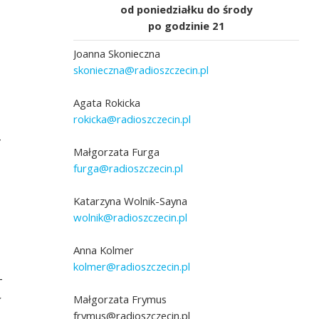
od poniedziałku do środy
po godzinie 21
Joanna Skonieczna
skonieczna@radioszczecin.pl
Agata Rokicka
rokicka@radioszczecin.pl
-
Małgorzata Furga
furga@radioszczecin.pl
Zespół Pieśni i Tańca Ziemi Szczecińskiej "
na scenie, fot. z archiwum Zespołu
Lesław Rządziński goście
Katarzyna Wolnik-Sayna
wolnik@radioszczecin.pl
Anna Kolmer
kolmer@radioszczecin.pl
-
ł
Małgorzata Frymus
frymus@radioszczecin.pl