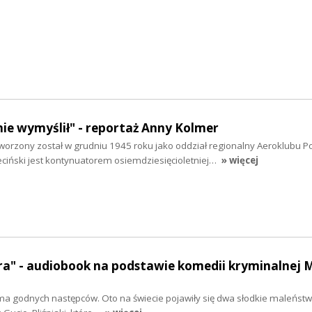
nie wymyślił" - reportaż Anny Kolmer
worzony został w grudniu 1945 roku jako oddział regionalny Aeroklubu Po
ciński jest kontynuatorem osiemdziesięcioletniej…
» więcej
ra" - audiobook na podstawie komedii kryminalnej 
 ma godnych następców. Oto na świecie pojawiły się dwa słodkie maleństw