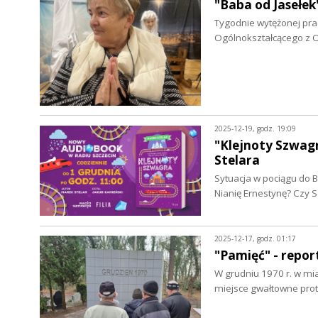
"Baba od Jasełek
Tygodnie wytężonej prac
Ogólnokształcącego z O
2025-12-19, godz. 19:09
"Klejnoty Szwag
Stelara
Sytuacja w pociągu do B
Nianię Ernestynę? Czy
2025-12-17, godz. 01:17
"Pamięć" - repo
W grudniu 1970 r. w mia
miejsce gwałtowne prot