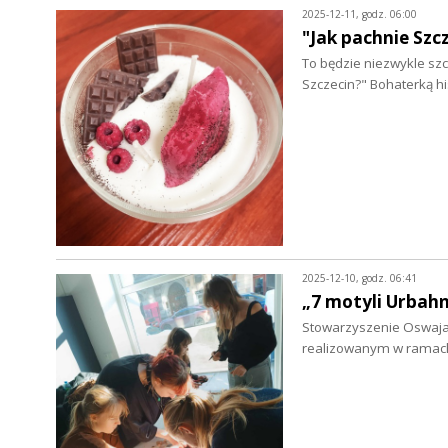
2025-12-11, godz. 06:00
"Jak pachnie Szc
To będzie niezwykle sz
Szczecin?" Bohaterką hi
2025-12-10, godz. 06:41
„7 motyli Urbahn
Stowarzyszenie Oswajani
realizowanym w ramac