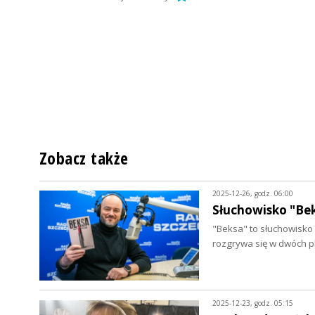
Zobacz także
2025-12-26, godz. 06:00
Słuchowisko "Bek
"Beksa" to słuchowisko 
rozgrywa się w dwóch p
2025-12-23, godz. 05:15