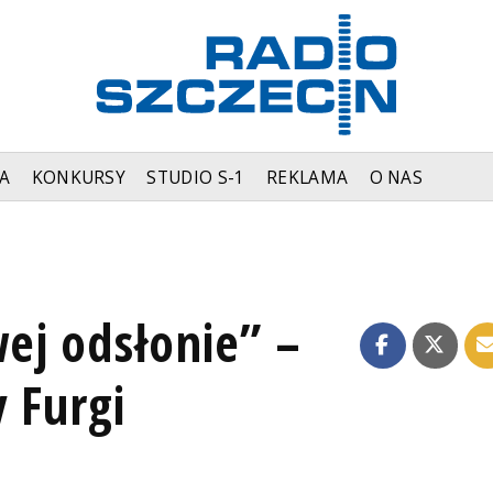
A
KONKURSY
STUDIO S-1
REKLAMA
O NAS
ej odsłonie” –
 Furgi