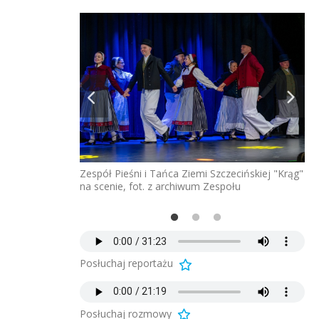
Zespół Pieśni i Tańca Ziemi Szczecińskiej "Krąg"
na scenie, fot. z archiwum Zespołu
ządziński goście
Zes
"K
Posłuchaj reportażu
Posłuchaj rozmowy