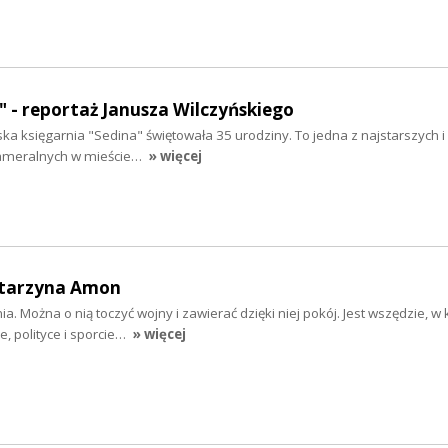
ą" - reportaż Janusza Wilczyńskiego
ska księgarnia "Sedina" świętowała 35 urodziny. To jedna z najstarszych i 
kameralnych w mieście…
» więcej
atarzyna Amon
ia. Można o nią toczyć wojny i zawierać dzięki niej pokój. Jest wszędzie, w 
, polityce i sporcie…
» więcej