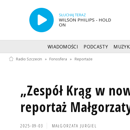
SŁUCHAJ TERAZ
WILSON PHILIPS - HOLD
ON
WIADOMOŚCI
PODCASTY
MUZYK
Radio Szczecin
»
Fonosfera
»
Reportaże
„Zespół Krąg w now
reportaż Małgorzaty
2025-09-03
MAŁGORZATA JURGIEL