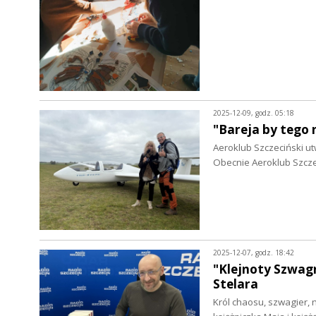
2025-12-09, godz. 05:18
"Bareja by tego 
Aeroklub Szczeciński ut
Obecnie Aeroklub Szcze
2025-12-07, godz. 18:42
"Klejnoty Szwag
Stelara
Król chaosu, szwagier,