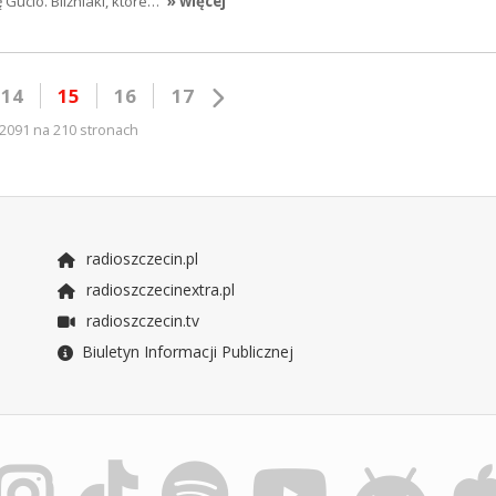
ę Gucio. Bliźniaki, które…
» więcej
14
15
16
17
2091 na 210 stronach
radioszczecin.pl
radioszczecinextra.pl
radioszczecin.tv
Biuletyn Informacji Publicznej