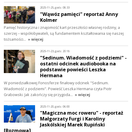
2025-11-25, godz. 08:33
"Wąwóz pamięci" reportaż Anny
Kolmer
Pamięć historyczna i znajomość kart przeszłości własnej rodziny, a
szerzej – współobywateli, są fundamentem kształtowania się naszej
tożsamości…
» więcej
2025-11-23, godz. 20:18
"Sedinum. Wiadomość z podziemi" -
ostatni odcinek audiobooka na
podstawie powieści Leszka
Hermana
W poniedziałkowej Fonosferze finałowy odcinek "Sedinum.
Wiadomość z podziemi". Powieść Leszka Hermana czyta Piotr
Grabowski. Jak zakończy się przygoda…
» więcej
2025-11-20, godz. 06:00
"Magiczna moc roweru" - reportaż
Małgorzaty Furgi i Karoliny
Jaskólskiej Marek Rupiński
[Rozmowa]