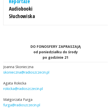
Reportaże
Audiobooki
Słuchowiska
DO FONOSFERY ZAPRASZAJĄ
od poniedziałku do środy
po godzinie 21
Joanna Skonieczna
skonieczna@radioszczecin.pl
Agata Rokicka
rokicka@radioszczecin.pl
Małgorzata Furga
furga@radioszczecin.pl