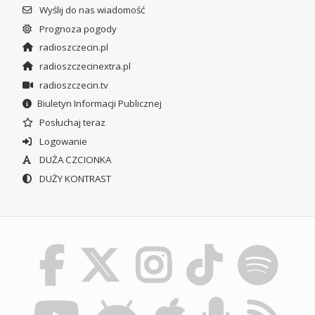
Wyślij do nas wiadomość
Prognoza pogody
radioszczecin.pl
radioszczecinextra.pl
radioszczecin.tv
Biuletyn Informacji Publicznej
Posłuchaj teraz
Logowanie
DUŻA CZCIONKA
DUŻY KONTRAST