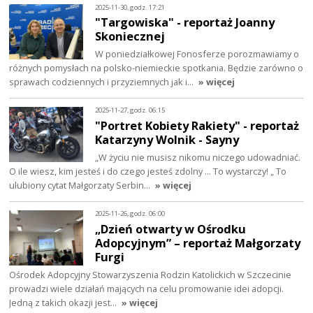
2025-11-30, godz. 17:21
"Targowiska" - reportaż Joanny
Skoniecznej
W poniedziałkowej Fonosferze porozmawiamy o
różnych pomysłach na polsko-niemieckie spotkania. Będzie zarówno o
sprawach codziennych i przyziemnych jak i…
» więcej
2025-11-27, godz. 06:15
"Portret Kobiety Rakiety" - reportaż
Katarzyny Wolnik - Sayny
„W życiu nie musisz nikomu niczego udowadniać.
O ile wiesz, kim jesteś i do czego jesteś zdolny ... To wystarczy! „ To
ulubiony cytat Małgorzaty Serbin…
» więcej
2025-11-26, godz. 06:00
„Dzień otwarty w Ośrodku
Adopcyjnym” – reportaż Małgorzaty
Furgi
Ośrodek Adopcyjny Stowarzyszenia Rodzin Katolickich w Szczecinie
prowadzi wiele działań mających na celu promowanie idei adopcji.
Jedną z takich okazji jest…
» więcej