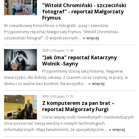
"Witold Chromiński - szczeciński
fotograf" - reportaż Małgorzaty
Frymus
W czwartkowej Fonosferze o fotografii - pasji i zawodzie.
Przypomnimy reportaż Małgorzaty Frymus "Witold Chromiński -
szczeciński fotograf". O współczesnych…
» więcej
2025-12-03, godz. 11:39
"Jak ćma" reportaż Katarzyny
Wolnik -Sayny
Przypomnimy dzisiaj taką historię.. Najpierw
towarzysko, dla dobrej zabawy. Z czasem coraz częściej, w pracy, w
domu i co ważne bez kontroli. Na wszystko…
» więcej
2025-12-02, godz. 11:21
Z komputerem za pan brat –
reportaż Małgorzaty Furgi
Coraz więcej osób niewidomych i niedowidzących
chce poszerzać swoją wiedzę o nowych technologiach
informatycznych. Mają świadomość, że specjalistyczne…
» więcej