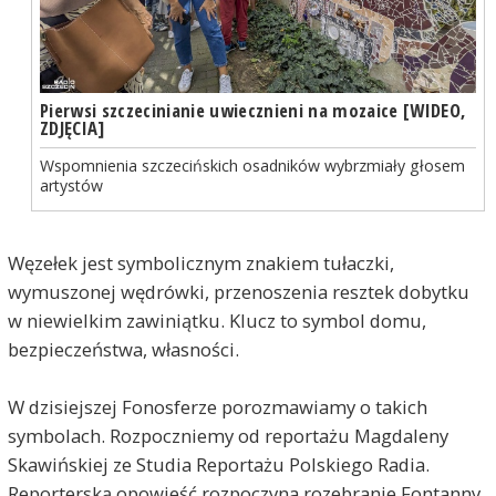
Pierwsi szczecinianie uwiecznieni na mozaice [WIDEO,
ZDJĘCIA]
Wspomnienia szczecińskich osadników wybrzmiały głosem
artystów
Węzełek jest symbolicznym znakiem tułaczki,
wymuszonej wędrówki, przenoszenia resztek dobytku
w niewielkim zawiniątku. Klucz to symbol domu,
bezpieczeństwa, własności.
W dzisiejszej Fonosferze porozmawiamy o takich
symbolach. Rozpoczniemy od reportażu Magdaleny
Skawińskiej ze Studia Reportażu Polskiego Radia.
Reporterską opowieść rozpoczyna rozebranie Fontanny