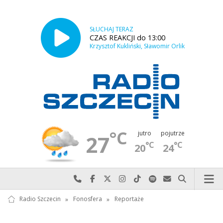
SŁUCHAJ TERAZ
CZAS REAKCJI do 13:00
Krzysztof Kukliński, Sławomir Orlik
°C
jutro
pojutrze
27
°C
°C
20
24
Najlepiej po prostu do nas zadzwoń
Odwiedź nas na Facebook-u
Odwiedź nas na X
Odwiedź nas na Instagram-ie
Odwiedź nas na TikTok-u
Szukaj nas na Spotify
Wyślij do nas w
Szukaj
Radio Szczecin
»
Fonosfera
»
Reportaże