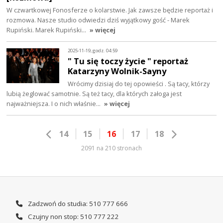
W czwartkowej Fonosferze o kolarstwie. Jak zawsze będzie reportaż i
rozmowa. Nasze studio odwiedzi dziś wyjątkowy gość - Marek
Rupiński. Marek Rupiński…
» więcej
2025-11-19, godz. 04:59
" Tu się toczy życie " reportaż
Katarzyny Wolnik-Sayny
Wrócimy dzisiaj do tej opowieści . Są tacy, którzy
lubią żeglować samotnie. Są też tacy, dla których załoga jest
najważniejsza. I o nich właśnie…
» więcej
14
15
16
17
18
2091 na 210 stronach
Zadzwoń do studia: 510 777 666
Czujny non stop: 510 777 222