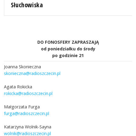
Słuchowiska
DO FONOSFERY ZAPRASZAJĄ
od poniedziałku do środy
po godzinie 21
Joanna Skonieczna
skonieczna@radioszczecin.pl
Agata Rokicka
rokicka@radioszczecin.pl
Małgorzata Furga
furga@radioszczecin.pl
Katarzyna Wolnik-Sayna
wolnik@radioszczecin.pl