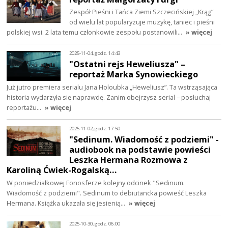
Zespół Pieśni i Tańca Ziemi Szczecińskiej „Krąg”
od wielu lat popularyzuje muzykę, taniec i pieśni
polskiej wsi. 2 lata temu członkowie zespołu postanowili…
» więcej
2025-11-04, godz. 14:43
"Ostatni rejs Heweliusza" –
reportaż Marka Synowieckiego
Już jutro premiera serialu Jana Holoubka „Heweliusz”. Ta wstrząsająca
historia wydarzyła się naprawdę. Zanim obejrzysz serial – posłuchaj
reportażu…
» więcej
2025-11-02, godz. 17:50
"Sedinum. Wiadomość z podziemi" -
audiobook na podstawie powieści
Leszka Hermana Rozmowa z
Karoliną Ćwiek-Rogalską…
W poniedziałkowej Fonosferze kolejny odcinek "Sedinum.
Wiadomość z podziemi". Sedinum to debiutancka powieść Leszka
Hermana. Książka ukazała się jesienią…
» więcej
2025-10-30, godz. 06:00