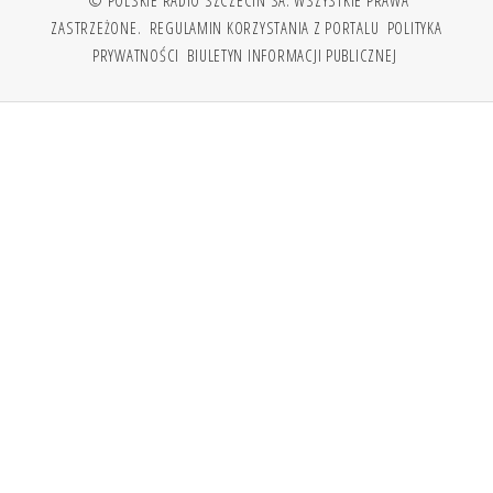
© POLSKIE RADIO SZCZECIN SA. WSZYSTKIE PRAWA
ZASTRZEŻONE.
REGULAMIN KORZYSTANIA Z PORTALU
POLITYKA
PRYWATNOŚCI
BIULETYN INFORMACJI PUBLICZNEJ