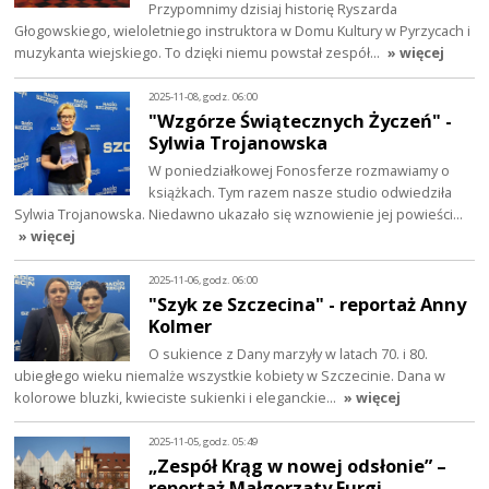
Przypomnimy dzisiaj historię Ryszarda
Głogowskiego, wieloletniego instruktora w Domu Kultury w Pyrzycach i
muzykanta wiejskiego. To dzięki niemu powstał zespół…
» więcej
2025-11-08, godz. 06:00
"Wzgórze Świątecznych Życzeń" -
Sylwia Trojanowska
W poniedziałkowej Fonosferze rozmawiamy o
książkach. Tym razem nasze studio odwiedziła
Sylwia Trojanowska. Niedawno ukazało się wznowienie jej powieści…
» więcej
2025-11-06, godz. 06:00
"Szyk ze Szczecina" - reportaż Anny
Kolmer
O sukience z Dany marzyły w latach 70. i 80.
ubiegłego wieku niemalże wszystkie kobiety w Szczecinie. Dana w
kolorowe bluzki, kwieciste sukienki i eleganckie…
» więcej
2025-11-05, godz. 05:49
„Zespół Krąg w nowej odsłonie” –
reportaż Małgorzaty Furgi