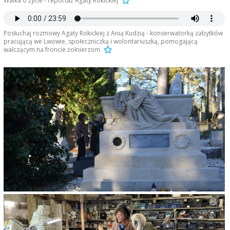
Walka o życie - reportaż Agaty Rokickiej
Posłuchaj rozmowy Agaty Rokickiej z Anią Kudzią - konserwatorką zabytków
pracującą we Lwowie, społeczniczką i wolontariuszką, pomogającą
walczącym na froncie żołnierzom