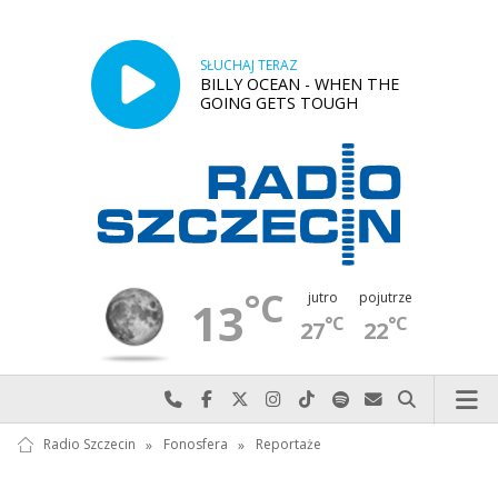
SŁUCHAJ TERAZ
BILLY OCEAN - WHEN THE
GOING GETS TOUGH
°C
jutro
pojutrze
13
°C
°C
27
22
Najlepiej po prostu do nas zadzwoń
Odwiedź nas na Facebook-u
Odwiedź nas na X
Odwiedź nas na Instagram-ie
Odwiedź nas na TikTok-u
Szukaj nas na Spotify
Wyślij do nas w
Szukaj
Radio Szczecin
»
Fonosfera
»
Reportaże