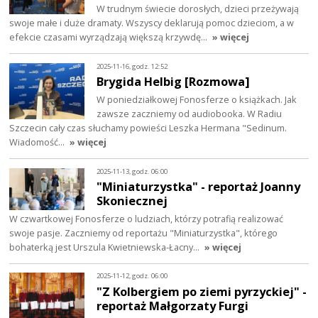
W trudnym świecie dorosłych, dzieci przeżywają
swoje małe i duże dramaty. Wszyscy deklarują pomoc dzieciom, a w
efekcie czasami wyrządzają większą krzywdę…
» więcej
2025-11-16, godz. 12:52
Brygida Helbig [Rozmowa]
W poniedziałkowej Fonosferze o książkach. Jak
zawsze zaczniemy od audiobooka. W Radiu
Szczecin cały czas słuchamy powieści Leszka Hermana "Sedinum.
Wiadomość…
» więcej
2025-11-13, godz. 06:00
"Miniaturzystka" - reportaż Joanny
Skoniecznej
W czwartkowej Fonosferze o ludziach, którzy potrafią realizować
swoje pasje. Zaczniemy od reportażu "Miniaturzystka", którego
bohaterką jest Urszula Kwietniewska-Łacny…
» więcej
2025-11-12, godz. 06:00
"Z Kolbergiem po ziemi pyrzyckiej" -
reportaż Małgorzaty Furgi