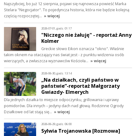
Najszybciej, bo już 12 sierpnia, pojawi się najnowsza powieść Marka
Stelara "Negocjator". To pojedyncza historia, która nie będzie kolejną
częścią rozpoczętej…
» więcej
2026-07-01, godz. 01:17
"Niczego nie żałuję" - reportaż Anny
Kolmer
Greckie słowo Eikon oznacza "okno". Właśnie
takim oknem na otaczający nas świat jest - z punktu widzenia osób
wierzących, a zwłaszcza wyznawców Kościoła…
» więcej
2026-06-30, godz. 13:14
„Na działkach, czyli państwo w
państwie”-reportaż Małgorzaty
Gwiazdy- Elmerych
Dla jednych działka to miejsce odpoczynku, grillowania i uprawy
pomidorów. Dla innych – jedyny dach nad głową. Rodzinne Ogrody
Działkowe od lat stają się…
» więcej
2026-06-29, godz. 06:00
Sylwia Trojanowska [Rozmowa]