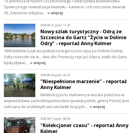
To pierwsza w historii Szczecińskiego Towarzystwa Budownictwa
Społecznego rewitalizacja kwartału - kamienic i ich otoczenia. Kwartał
36. Założenie odejścia…
» więcej
2026-06-21, godz. 11:20
Nowy szlak turystyczny - Odrą ze
Szczecina do Gartz "Życie w Dolinie
Odry" - reportaż Anny Kolmer
1800 biletów (czyli wszystkie) na tegoroczne rejsy po Dolinie Dolnej
Odry rozeszło się w... dwa dni. Pierwszy rejs już 4 lipca, statki do Gartz
będą pływać…
» więcej
2026-06-18, godz. 02:23
"Niespełnione marzenie" - reportaż
Anny Kolmer
Niekłończyca to malownicza wioska położona w
województwie zachodniopomorskim (powiat policki, gmina Police). Jest
zaliczana do urokliwych wsi ulicówek leżących…
» więcej
2026-06-17, godz. 06:00
"Kolekcjoner czasu" - reportaż Anny
Kolmer