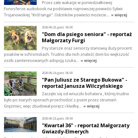
Przez całe wakacje w poniedziałkowej
Fonosferze audiobook na podstawie najnowszej powieści Sylwii
Trojanowskiej "Król tanga". Odcinków powieści możecie…
» więcej
2026-06-25, godz. 06:00
"Dom dla psiego seniora" - reportaż
Małgorzaty Furgi
Psy starsze oraz seniorzy stanowią duży procent
psiaków w schroniskach. Trudno dla nich znaleźć dom bo większość
osób zainteresowanych adopcją szuka…
» więcej
2026-06-24, godz. 06:00
"Pan Juliusz ze Starego Bukowa" -
reportaż Janusza Wilczyńskiego
Zaczęło się od wnuczki bohatera , której trudno
było po starych oponach przechodzić z psem przez strumień
Gręziniec, więc zbudował poręcz i kładkę…
» więcej
2026-06-23, godz. 09:59
"Kwartał 36" - reportaż Małgorzaty
Gwiazdy-Elmerych