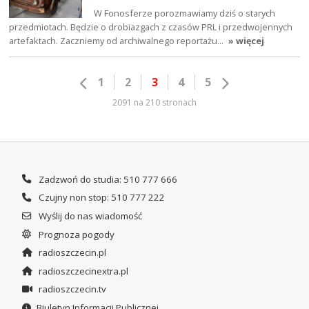
W Fonosferze porozmawiamy dziś o starych
przedmiotach. Będzie o drobiazgach z czasów PRL i przedwojennych
artefaktach. Zaczniemy od archiwalnego reportażu…
» więcej
1
2
3
4
5
2091 na 210 stronach
Zadzwoń do studia: 510 777 666
Czujny non stop: 510 777 222
Wyślij do nas wiadomość
Prognoza pogody
radioszczecin.pl
radioszczecinextra.pl
radioszczecin.tv
Biuletyn Informacji Publicznej