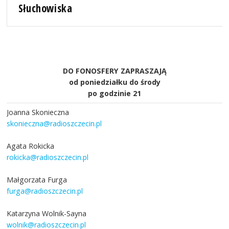
Słuchowiska
DO FONOSFERY ZAPRASZAJĄ
od poniedziałku do środy
po godzinie 21
Joanna Skonieczna
skonieczna@radioszczecin.pl
Agata Rokicka
rokicka@radioszczecin.pl
Małgorzata Furga
furga@radioszczecin.pl
Katarzyna Wolnik-Sayna
wolnik@radioszczecin.pl