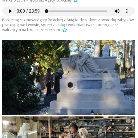
Walka o życie - reportaż Agaty Rokickiej
Posłuchaj rozmowy Agaty Rokickiej z Anią Kudzią - konserwatorką zabytków
pracującą we Lwowie, społeczniczką i wolontariuszką, pomogającą
walczącym na froncie żołnierzom