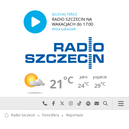
SŁUCHAJ TERAZ
RADIO SZCZECIN NA
WAKACJACH do 17:00
Anna Łukaszek
°C
jutro
pojutrze
21
°C
°C
24
29
Najlepiej po prostu do nas zadzwoń
Odwiedź nas na Facebook-u
Odwiedź nas na X
Odwiedź nas na Instagram-ie
Odwiedź nas na TikTok-u
Szukaj nas na Spotify
Wyślij do nas w
Szukaj
Radio Szczecin
»
Fonosfera
»
Reportaże