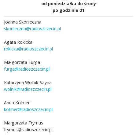
od poniedziałku do środy
po godzinie 21
Joanna Skonieczna
skonieczna@radioszczecin.pl
Agata Rokicka
rokicka@radioszczecin.pl
Małgorzata Furga
furga@radioszczecin.pl
Katarzyna Wolnik-Sayna
wolnik@radioszczecin.pl
Anna Kolmer
kolmer@radioszczecin.pl
Małgorzata Frymus
frymus@radioszczecin.pl