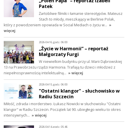
„Polen Papa” – reportaż Izabeli
Patek
Żartobliwe filmiki i łamanie stereotypów. Mateusz
Stach to młody, mieszkający w Berlinie Polak,
który z powodzeniem opowiada w Social Mediach o życiu w…
»
więcej
2026-04-16, godz. 06:00
„Życie w Harmonii” – reportaż
Małgorzaty Furgi
W niewielkim budynku przy ul. Marii Dąbrowskiej
13 na Prawobrzeżu rządzi Harmonia. Trafiają tu dzieci i młodzież z
niepełnosprawnością intelektualną…
» więcej
2026-04-15, godz. 06:00
"Ostatni klangor" - słuchowisko w
Radiu Szczecin
Miłość, zdrada i morderstwo. Łukasz Nowicki w słuchowisku "Ostatni
klangor" w Radiu Szczecin. Początek lat 90. ubiegłego wieku to okres
intensywnych…
» więcej
2026-04-14, godz. 05:46