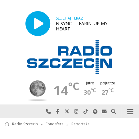
SŁUCHAJ TERAZ
N SYNC - TEARIN' UP MY
HEART
°C
jutro
pojutrze
14
°C
°C
30
27
Najlepiej po prostu do nas zadzwoń
Odwiedź nas na Facebook-u
Odwiedź nas na X
Odwiedź nas na Instagram-ie
Odwiedź nas na TikTok-u
Szukaj nas na Spotify
Wyślij do nas w
Szukaj
Radio Szczecin
»
Fonosfera
»
Reportaże