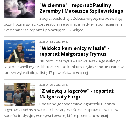
"W ciemno" - reportaż Pauliny
Zaremby i Mateusza Szpilewskiego
Spójrz, posłuchaj… Zobacz więcej, niż pozwalają
oczy. Poznaj świat, który jest dla niego mapą i jedynym odniesieniem.
"W ciemno" to reportaż pokazujący…
» więcej
2026-04-13, godz. 10:50
"Widok z kamienicy w lesie" -
reportaż Małgorzaty Frymus
"Kurort" Przemysława Kowalewskiego walczy o
Nagrodę Wielkiego Kalibru 2026r. Do konkursu zgłoszono 167 tytułów.
Jurorzy wybrali długą listę 17 powieści…
» więcej
2026-04-09, godz. 05:57
"Z wizytą u Jagerów" - reportaż
Małgorzaty Furgi
Rodzinne gospodarstwo Agnieszki i Leszka
Jagerów z Radziszewa ma 3 hektary. Właściciele uprawiają w nim w
sposób tradycyjny warzywa i owoce, które potem…
» więcej