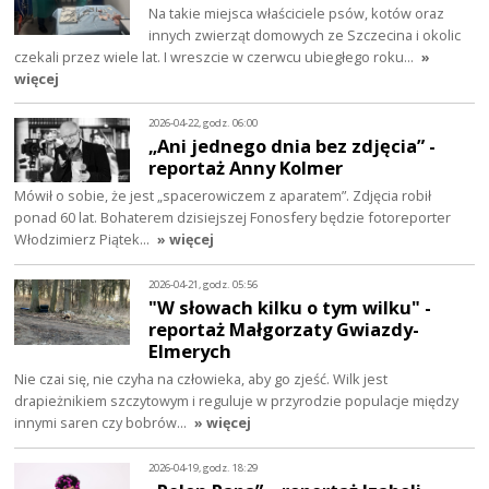
Na takie miejsca właściciele psów, kotów oraz
innych zwierząt domowych ze Szczecina i okolic
czekali przez wiele lat. I wreszcie w czerwcu ubiegłego roku…
»
więcej
2026-04-22, godz. 06:00
„Ani jednego dnia bez zdjęcia” -
reportaż Anny Kolmer
Mówił o sobie, że jest „spacerowiczem z aparatem”. Zdjęcia robił
ponad 60 lat. Bohaterem dzisiejszej Fonosfery będzie fotoreporter
Włodzimierz Piątek…
» więcej
2026-04-21, godz. 05:56
"W słowach kilku o tym wilku" -
reportaż Małgorzaty Gwiazdy-
Elmerych
Nie czai się, nie czyha na człowieka, aby go zjeść. Wilk jest
drapieżnikiem szczytowym i reguluje w przyrodzie populacje między
innymi saren czy bobrów…
» więcej
2026-04-19, godz. 18:29