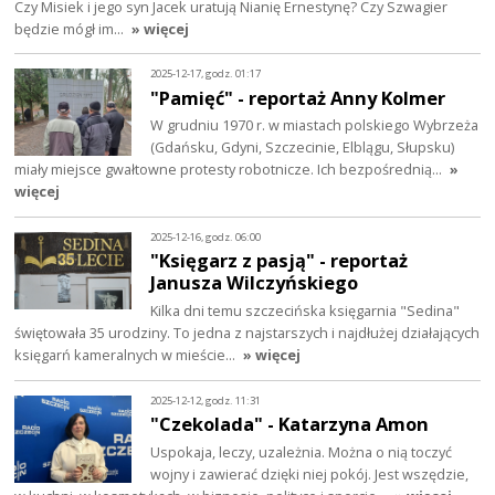
Czy Misiek i jego syn Jacek uratują Nianię Ernestynę? Czy Szwagier
będzie mógł im…
» więcej
2025-12-17, godz. 01:17
"Pamięć" - reportaż Anny Kolmer
W grudniu 1970 r. w miastach polskiego Wybrzeża
(Gdańsku, Gdyni, Szczecinie, Elblągu, Słupsku)
miały miejsce gwałtowne protesty robotnicze. Ich bezpośrednią…
»
więcej
2025-12-16, godz. 06:00
"Księgarz z pasją" - reportaż
Janusza Wilczyńskiego
Kilka dni temu szczecińska księgarnia "Sedina"
świętowała 35 urodziny. To jedna z najstarszych i najdłużej działających
księgarń kameralnych w mieście…
» więcej
2025-12-12, godz. 11:31
"Czekolada" - Katarzyna Amon
Uspokaja, leczy, uzależnia. Można o nią toczyć
wojny i zawierać dzięki niej pokój. Jest wszędzie,