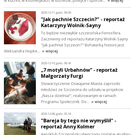
w kuchni, w kosmetykach, w biznesie, polityce i sporcie…
» więcej
2025-12-11, godz. 06:00
"Jak pachnie Szczecin?" - reportaż
Katarzyny Wolnik-Sayny
To będzie niezwykle szczecińska Fonosfera.
Zaczniemy od reportażu Katarzyny Wolnik-Sayny
"Jak pachnie Szczecin?" Bohaterką historii jest
Aleksandra Hopke…
» więcej
2025-12-10, godz. 06:41
„7 motyli Urbahnów” - reportaż
Małgorzaty Furgi
Stowarzyszenie Oswajanie Miasta zaprosiło
młodzież ze Szczecina do udziału w projekcie
„Nasza dzielnia!", realizowanym w ramach
Programu Społecznik. Do…
» więcej
2025-12-09, godz. 05:18
"Bareja by tego nie wymyślił" -
reportaż Anny Kolmer
Aeroklub Szczeciński utworzony został w grudniu