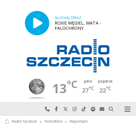
SŁUCHAJ TERAZ
ROXIE WĘGIEL, MATA -
FALOCHRONY
°C
jutro
pojutrze
13
°C
°C
27
22
Najlepiej po prostu do nas zadzwoń
Odwiedź nas na Facebook-u
Odwiedź nas na X
Odwiedź nas na Instagram-ie
Odwiedź nas na TikTok-u
Szukaj nas na Spotify
Wyślij do nas w
Szukaj
Radio Szczecin
»
Fonosfera
»
Reportaże