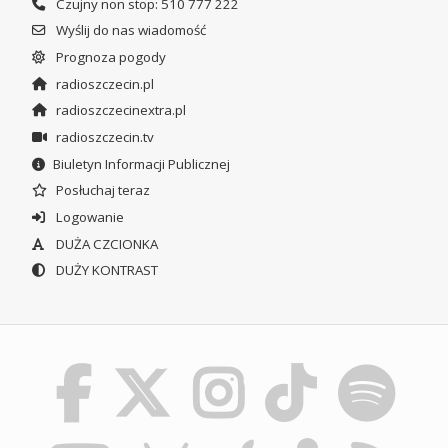
Czujny non stop: 510 777 222
Wyślij do nas wiadomość
Prognoza pogody
radioszczecin.pl
radioszczecinextra.pl
radioszczecin.tv
Biuletyn Informacji Publicznej
Posłuchaj teraz
Logowanie
DUŻA CZCIONKA
DUŻY KONTRAST