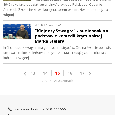
1945 roku jako oddział regionalny Aeroklubu Polskiego. Obecnie
Aeroklub Szczeciński jest kontynuatorem osiemdziesięcioletniej…
»
więcej
2025-12-07, godz. 18:42
"Klejnoty Szwagra" - audiobook na
podstawie komedii kryminalnej
Marka Stelara
Król chaosu, szwagier, ma godnych następców. Oto na świecie pojawiły
się dwa słodkie maleństwa: księżniczka Maja i książę Gucio. Bliźniaki,
które…
» więcej
13
14
15
16
17
2091 na 210 stronach
Zadzwoń do studia: 510 777 666