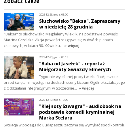
Zobacz także
2025-12-26, godz. 06:00
Słuchowisko "Beksa". Zapraszamy
w niedzielę 28 grudnia
"Beksa" to słuchowisko Magdaleny Wleklik, na podstawie powieści
Marcina Grzelaka. Akcja powieści rozgrywa się w dwóch planach
czasowych, w latach 90. XX wieku…
» więcej
2025-12-23, godz. 05:15
"Baba od Jasełek" - reportaż
Małgorzaty Gwiazdy-Elmerych
Tygodnie wytężonej pracy i wielki finał jeszcze
przed świętami - występ na deskach sceny Liceum Ogólnokształcącego
z Oddziałami Integracyjnymi w Szczecinie…
» więcej
2025-12-19, godz. 19:09
"Klejnoty Szwagra" - audiobook na
podstawie komedii kryminalnej
Marka Stelara
Sytuacja w pociągu do Budapesztu zaczyna się wymykać spod kontroli.