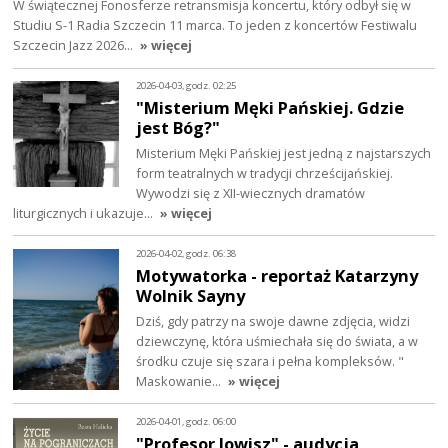
W świątecznej Fonosferze retransmisja koncertu, który odbył się w
Studiu S-1 Radia Szczecin 11 marca. To jeden z koncertów Festiwalu
Szczecin Jazz 2026…
» więcej
2026-04-03, godz. 02:25
"Misterium Męki Pańskiej. Gdzie
jest Bóg?"
Misterium Męki Pańskiej jest jedną z najstarszych
form teatralnych w tradycji chrześcijańskiej.
Wywodzi się z XII-wiecznych dramatów
liturgicznych i ukazuje…
» więcej
2026-04-02, godz. 06:38
Motywatorka - reportaż Katarzyny
Wolnik Sayny
Dziś, gdy patrzy na swoje dawne zdjęcia, widzi
dziewczynę, która uśmiechała się do świata, a w
środku czuje się szara i pełna kompleksów. "
Maskowanie…
» więcej
2026-04-01, godz. 06:00
"Profesor Jowisz" - audycja