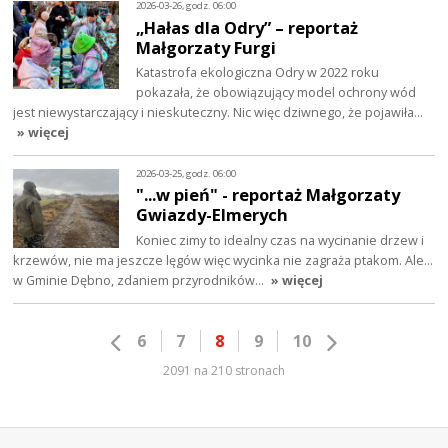
2026-03-26, godz. 06:00
„Hałas dla Odry” – reportaż
Małgorzaty Furgi
Katastrofa ekologiczna Odry w 2022 roku
pokazała, że obowiązujący model ochrony wód
jest niewystarczający i nieskuteczny. Nic więc dziwnego, że pojawiła…
» więcej
2026-03-25, godz. 06:00
"...w pień" - reportaż Małgorzaty
Gwiazdy-Elmerych
Koniec zimy to idealny czas na wycinanie drzew i
krzewów, nie ma jeszcze lęgów więc wycinka nie zagraża ptakom. Ale...
w Gminie Dębno, zdaniem przyrodników…
» więcej
6
7
8
9
10
2091 na 210 stronach