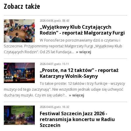
Zobacz także
2026-04-08, godz. 08:43
„Wyjątkowy Klub Czytających
Rodzin” - reportaż Małgorzaty Furgi
W Fonosferze porozmawiamy dziś o czytaniu i
Szczecinie. Przypomnimy reportaż Małgorzaty Furgi „Wyjątkowy Klub
Czytających Rodzin”. Od 25 lat Fundacja…
» więcej
2026-04-07, godz. 15:11
„Proste, na 12 taktów” - reportaż
Katarzyny Wolnik-Sayny
To takie proste: 12 taktów i trzy funkcje - wszyscy
muzycy od tego zaczynają". Nie wszystkim jednak udaje się uchwycić
ducha tej muzyki. Czy im się udało?…
» więcej
2026-04-05, godz. 18:32
Festiwal Szczecin Jazz 2026 -
retransmisja koncertu w Radiu
Szczecin