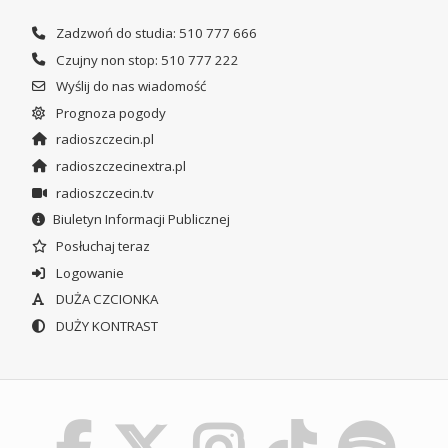
Zadzwoń do studia: 510 777 666
Czujny non stop: 510 777 222
Wyślij do nas wiadomość
Prognoza pogody
radioszczecin.pl
radioszczecinextra.pl
radioszczecin.tv
Biuletyn Informacji Publicznej
Posłuchaj teraz
Logowanie
DUŻA CZCIONKA
DUŻY KONTRAST