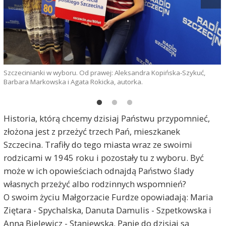
Szczecinianki w wyboru. Od prawej: Aleksandra Kopińska-Szykuć,
O
Barbara Markowska i Agata Rokicka, autorka.
Historia, którą chcemy dzisiaj Państwu przypomnieć,
złożona jest z przeżyć trzech Pań, mieszkanek
Szczecina. Trafiły do tego miasta wraz ze swoimi
rodzicami w 1945 roku i pozostały tu z wyboru. Być
może w ich opowieściach odnajdą Państwo ślady
własnych przeżyć albo rodzinnych wspomnień?
O swoim życiu Małgorzacie Furdze opowiadają: Maria
Ziętara - Spychalska, Danuta Damulis - Szpetkowska i
Anna Bielewicz - Staniewska. Panie do dzisiaj są