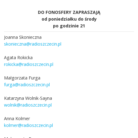
DO FONOSFERY ZAPRASZAJĄ
od poniedziałku do środy
po godzinie 21
Joanna Skonieczna
skonieczna@radioszczecin.pl
Agata Rokicka
rokicka@radioszczecin.pl
Małgorzata Furga
furga@radioszczecin.pl
Katarzyna Wolnik-Sayna
wolnik@radioszczecin.pl
Anna Kolmer
kolmer@radioszczecin.pl