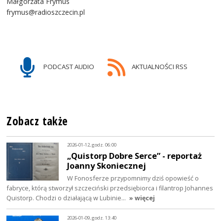
Małgorzata Frymus
frymus@radioszczecin.pl
PODCAST AUDIO
AKTUALNOŚCI RSS
Zobacz także
2026-01-12, godz. 06:00
„Quistorp Dobre Serce” - reportaż
Joanny Skoniecznej
W Fonosferze przypomnimy dziś opowieść o
fabryce, którą stworzył szczeciński przedsiębiorca i filantrop Johannes
Quistorp. Chodzi o działającą w Lubinie…
» więcej
2026-01-09, godz. 13:40