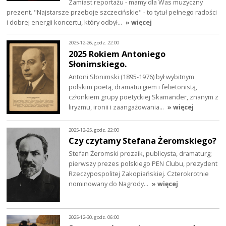
Zamiast reportażu - mamy dla Was muzyczny
prezent. "Najstarsze przeboje szczecińskie" - to tytuł pełnego radości
i dobrej energii koncertu, który odbył…
» więcej
2025-12-26, godz. 22:00
2025 Rokiem Antoniego
Słonimskiego.
Antoni Słonimski (1895-1976) był wybitnym
polskim poetą, dramaturgiem i felietonistą,
członkiem grupy poetyckiej Skamander, znanym z
liryzmu, ironii i zaangażowania…
» więcej
2025-12-25, godz. 22:00
Czy czytamy Stefana Żeromskiego?
Stefan Żeromski prozaik, publicysta, dramaturg;
pierwszy prezes polskiego PEN Clubu, prezydent
Rzeczypospolitej Zakopiańskiej. Czterokrotnie
nominowany do Nagrody…
» więcej
2025-12-30, godz. 06:00