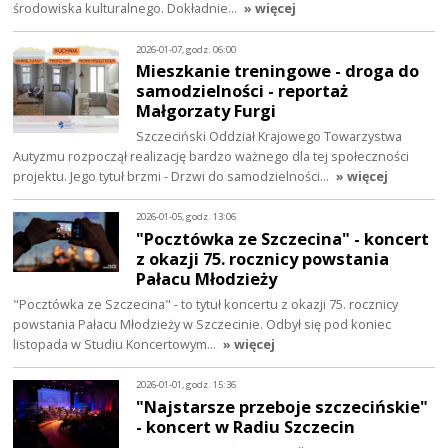
środowiska kulturalnego. Dokładnie…
» więcej
2026-01-07, godz. 06:00
Mieszkanie treningowe - droga do
samodzielności - reportaż
Małgorzaty Furgi
Szczeciński Oddział Krajowego Towarzystwa
Autyzmu rozpoczął realizację bardzo ważnego dla tej społeczności
projektu. Jego tytuł brzmi - Drzwi do samodzielności…
» więcej
2026-01-05, godz. 13:06
"Pocztówka ze Szczecina" - koncert
z okazji 75. rocznicy powstania
Pałacu Młodzieży
"Pocztówka ze Szczecina" - to tytuł koncertu z okazji 75. rocznicy
powstania Pałacu Młodzieży w Szczecinie. Odbył się pod koniec
listopada w Studiu Koncertowym…
» więcej
2026-01-01, godz. 15:36
"Najstarsze przeboje szczecińskie"
- koncert w Radiu Szczecin