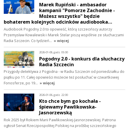
Marek Rupiński - ambasador
kampanii "Pomorze Zachodnie -
Możesz wszystko" będzie
bohaterem kolejnych odcinków audiobooka…
Audiobook Pogodny 2.0 to opowieść, którą szczecińscy autorzy
Przemysław Kowalewski i Marek Stelar piszą wspólnie ze słuchaczami
Radia Szczecin. Co tydzień…
» więcej
2026-01-08, godz. 05:00
Pogodny 2.0 - konkurs dla słuchaczy
Radia Szczecin
Przygody detektywa z Pogodna - w Radiu Szczecin od poniedziałku do
piątku po 11. Całej opowieści możecie też posłuchać w czwartkowej
Fonosferze, po 19…
» więcej
2026-01-06, godz. 22:00
Kto chce bym go kochała -
śpiewamy Pawlikowska-
Jasnorzewską
Rok 2025 był Rokiem Marii Pawlikowskiej-Jasnorzewskiej. Patrona
ogłosił Senat Rzeczpospolitej Polskiej na pro0śbę szczecińskiego