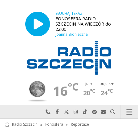
SŁUCHAJ TERAZ
FONOSFERA RADIO
SZCZECIN NA WIECZÓR do
22:00
Joanna Skonieczna
°C
jutro
pojutrze
16
°C
°C
20
24
Najlepiej po prostu do nas zadzwoń
Odwiedź nas na Facebook-u
Odwiedź nas na X
Odwiedź nas na Instagram-ie
Odwiedź nas na TikTok-u
Szukaj nas na Spotify
Wyślij do nas w
Szukaj
Radio Szczecin
»
Fonosfera
»
Reportaże