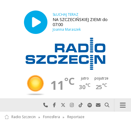
SŁUCHAJ TERAZ
NA SZCZECIŃSKIEJ ZIEMI do
07:00
Joanna Maraszek
°C
jutro
pojutrze
11
°C
°C
30
25
Najlepiej po prostu do nas zadzwoń
Odwiedź nas na Facebook-u
Odwiedź nas na X
Odwiedź nas na Instagram-ie
Odwiedź nas na TikTok-u
Szukaj nas na Spotify
Wyślij do nas w
Szukaj
Radio Szczecin
»
Fonosfera
»
Reportaże