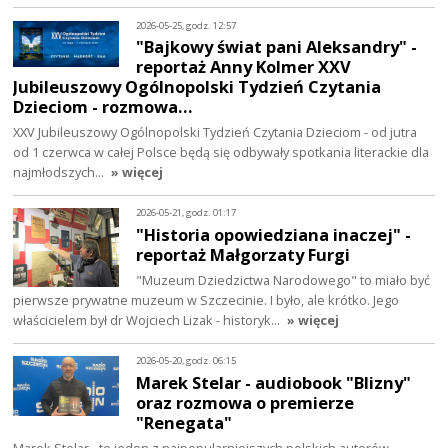
2026-05-25, godz. 12:57
"Bajkowy świat pani Aleksandry" -
reportaż Anny Kolmer XXV
Jubileuszowy Ogólnopolski Tydzień Czytania
Dzieciom - rozmowa…
XXV Jubileuszowy Ogólnopolski Tydzień Czytania Dzieciom - od jutra
od 1 czerwca w całej Polsce będą się odbywały spotkania literackie dla
najmłodszych…
» więcej
2026-05-21, godz. 01:17
"Historia opowiedziana inaczej" -
reportaż Małgorzaty Furgi
"Muzeum Dziedzictwa Narodowego" to miało być
pierwsze prywatne muzeum w Szczecinie. I było, ale krótko. Jego
właścicielem był dr Wojciech Lizak - historyk…
» więcej
2026-05-20, godz. 06:15
Marek Stelar - audiobook "Blizny"
oraz rozmowa o premierze
"Renegata"
Marek Stelar - to jeden z najpopularniejszych polskich autorów