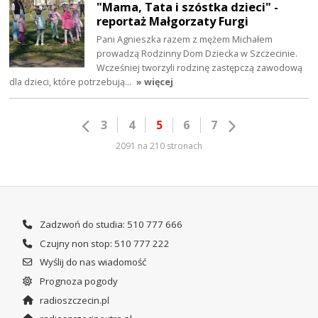
"Mama, Tata i szóstka dzieci" -
reportaż Małgorzaty Furgi
Pani Agnieszka razem z mężem Michałem
prowadzą Rodzinny Dom Dziecka w Szczecinie.
Wcześniej tworzyli rodzinę zastępczą zawodową
dla dzieci, które potrzebują…
» więcej
3
4
5
6
7
2091 na 210 stronach
Zadzwoń do studia: 510 777 666
Czujny non stop: 510 777 222
Wyślij do nas wiadomość
Prognoza pogody
radioszczecin.pl