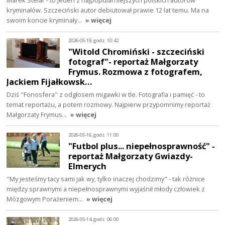
kryminałów. Szczeciński autor debiutował prawie 12 lat temu. Ma na
swoim koncie kryminały…
» więcej
2026-05-19, godz. 10:42
"Witold Chromiński - szczeciński
fotograf"- reportaż Małgorzaty
Frymus. Rozmowa z fotografem,
Jackiem Fijałkowsk…
Dziś "Fonosfera" z odgłosem migawki w tle. Fotografia i pamięć - to
temat reportażu, a potem rozmowy. Najpierw przypomnimy reportaż
Małgorzaty Frymus…
» więcej
2026-05-16, godz. 11:00
"Futbol plus... niepełnosprawność" -
reportaż Małgorzaty Gwiazdy-
Elmerych
"My jesteśmy tacy sami jak wy, tylko inaczej chodzimy" - tak różnice
między sprawnymi a niepełnosprawnymi wyjaśnił młody człowiek z
Mózgowym Porażeniem…
» więcej
2026-05-14, godz. 06:00