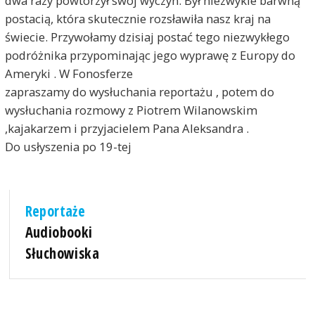
dwa razy powtórzył swój wyczyn. Był niezwykle barwną
postacią, która skutecznie rozsławiła nasz kraj na
świecie. Przywołamy dzisiaj postać tego niezwykłego
podróżnika przypominając jego wyprawę z Europy do
Ameryki . W Fonosferze
zapraszamy do wysłuchania reportażu , potem do
wysłuchania rozmowy z Piotrem Wilanowskim
,kajakarzem i przyjacielem Pana Aleksandra .
Do usłyszenia po 19-tej
Reportaże
Audiobooki
Słuchowiska