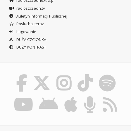
radioszczecinextra.pl
radioszczecin.tv
Biuletyn Informacji Publicznej
Posłuchaj teraz
Logowanie
DUŻA CZCIONKA
DUŻY KONTRAST