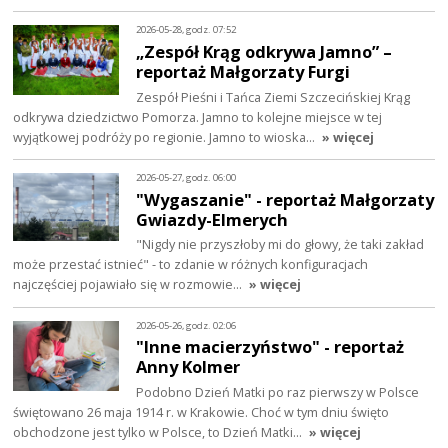
2026-05-28, godz. 07:52
„Zespół Krąg odkrywa Jamno” –
reportaż Małgorzaty Furgi
Zespół Pieśni i Tańca Ziemi Szczecińskiej Krąg
odkrywa dziedzictwo Pomorza. Jamno to kolejne miejsce w tej
wyjątkowej podróży po regionie. Jamno to wioska…
» więcej
2026-05-27, godz. 06:00
"Wygaszanie" - reportaż Małgorzaty
Gwiazdy-Elmerych
"Nigdy nie przyszłoby mi do głowy, że taki zakład
może przestać istnieć" - to zdanie w różnych konfiguracjach
najczęściej pojawiało się w rozmowie…
» więcej
2026-05-26, godz. 02:06
"Inne macierzyństwo" - reportaż
Anny Kolmer
Podobno Dzień Matki po raz pierwszy w Polsce
świętowano 26 maja 1914 r. w Krakowie. Choć w tym dniu święto
obchodzone jest tylko w Polsce, to Dzień Matki…
» więcej