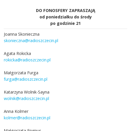
DO FONOSFERY ZAPRASZAJĄ
od poniedziałku do środy
po godzinie 21
Joanna Skonieczna
skonieczna@radioszczecin.pl
Agata Rokicka
rokicka@radioszczecin.pl
Małgorzata Furga
furga@radioszczecin.pl
Katarzyna Wolnik-Sayna
wolnik@radioszczecin.pl
Anna Kolmer
kolmer@radioszczecin.pl
Małgorzata Frymus