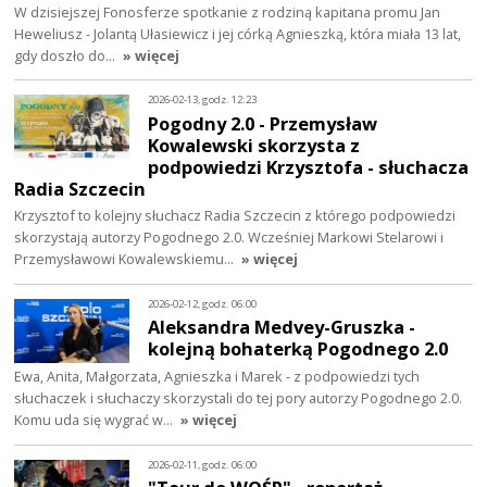
W dzisiejszej Fonosferze spotkanie z rodziną kapitana promu Jan
Heweliusz - Jolantą Ułasiewicz i jej córką Agnieszką, która miała 13 lat,
gdy doszło do…
» więcej
2026-02-13, godz. 12:23
Pogodny 2.0 - Przemysław
Kowalewski skorzysta z
podpowiedzi Krzysztofa - słuchacza
Radia Szczecin
Krzysztof to kolejny słuchacz Radia Szczecin z którego podpowiedzi
skorzystają autorzy Pogodnego 2.0. Wcześniej Markowi Stelarowi i
Przemysławowi Kowalewskiemu…
» więcej
2026-02-12, godz. 06:00
Aleksandra Medvey-Gruszka -
kolejną bohaterką Pogodnego 2.0
Ewa, Anita, Małgorzata, Agnieszka i Marek - z podpowiedzi tych
słuchaczek i słuchaczy skorzystali do tej pory autorzy Pogodnego 2.0.
Komu uda się wygrać w…
» więcej
2026-02-11, godz. 06:00