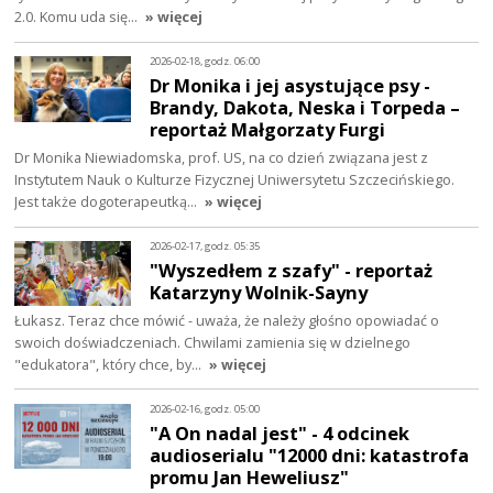
2.0. Komu uda się…
» więcej
2026-02-18, godz. 06:00
Dr Monika i jej asystujące psy -
Brandy, Dakota, Neska i Torpeda –
reportaż Małgorzaty Furgi
Dr Monika Niewiadomska, prof. US, na co dzień związana jest z
Instytutem Nauk o Kulturze Fizycznej Uniwersytetu Szczecińskiego.
Jest także dogoterapeutką…
» więcej
2026-02-17, godz. 05:35
"Wyszedłem z szafy" - reportaż
Katarzyny Wolnik-Sayny
Łukasz. Teraz chce mówić - uważa, że należy głośno opowiadać o
swoich doświadczeniach. Chwilami zamienia się w dzielnego
"edukatora", który chce, by…
» więcej
2026-02-16, godz. 05:00
"A On nadal jest" - 4 odcinek
audioserialu "12000 dni: katastrofa
promu Jan Heweliusz"