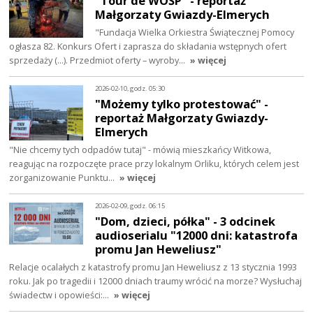
"Tour de WOŚP" - reportaż
Małgorzaty Gwiazdy-Elmerych
"Fundacja Wielka Orkiestra Świątecznej Pomocy
ogłasza 82. Konkurs Ofert i zaprasza do składania wstępnych ofert
sprzedaży (...). Przedmiot oferty – wyroby…
» więcej
2026-02-10, godz. 05:30
"Możemy tylko protestować" -
reportaż Małgorzaty Gwiazdy-
Elmerych
"Nie chcemy tych odpadów tutaj" - mówią mieszkańcy Witkowa,
reagując na rozpoczęte prace przy lokalnym Orliku, których celem jest
zorganizowanie Punktu…
» więcej
2026-02-09, godz. 06:15
"Dom, dzieci, półka" - 3 odcinek
audioserialu "12000 dni: katastrofa
promu Jan Heweliusz"
Relacje ocalałych z katastrofy promu Jan Heweliusz z 13 stycznia 1993
roku. Jak po tragedii i 12000 dniach traumy wrócić na morze? Wysłuchaj
świadectw i opowieści:…
» więcej