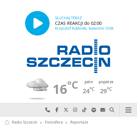
SŁUCHAJ TERAZ
CZAS REAKCJI do 02:00
Krzysztof Kukliński, Sławomir Orlik
°C
jutro
pojutrze
16
°C
°C
24
29
Najlepiej po prostu do nas zadzwoń
Odwiedź nas na Facebook-u
Odwiedź nas na X
Odwiedź nas na Instagram-ie
Odwiedź nas na TikTok-u
Szukaj nas na Spotify
Wyślij do nas w
Szukaj
Radio Szczecin
»
Fonosfera
»
Reportaże