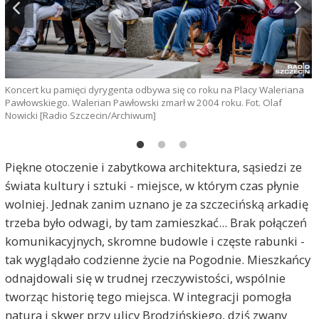
Koncert ku pamięci dyrygenta odbywa się co roku na Placy Waleriana
Pawłowskiego. Walerian Pawłowski zmarł w 2004 roku. Fot. Olaf
Nowicki [Radio Szczecin/Archiwum]
W
K
Piękne otoczenie i zabytkowa architektura, sąsiedzi ze
świata kultury i sztuki - miejsce, w którym czas płynie
wolniej. Jednak zanim uznano je za szczecińską arkadię
trzeba było odwagi, by tam zamieszkać... Brak połączeń
komunikacyjnych, skromne budowle i częste rabunki -
tak wyglądało codzienne życie na Pogodnie. Mieszkańcy
odnajdowali się w trudnej rzeczywistości, wspólnie
tworząc historię tego miejsca. W integracji pomogła
natura i skwer przy ulicy Brodzińskiego, dziś zwany