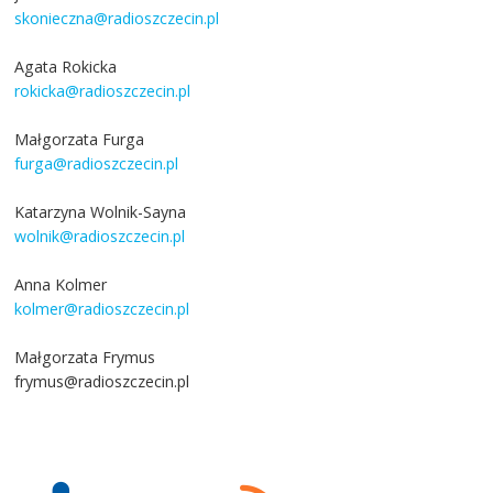
skonieczna@radioszczecin.pl
Agata Rokicka
rokicka@radioszczecin.pl
Małgorzata Furga
furga@radioszczecin.pl
Katarzyna Wolnik-Sayna
wolnik@radioszczecin.pl
Anna Kolmer
kolmer@radioszczecin.pl
Małgorzata Frymus
frymus@radioszczecin.pl