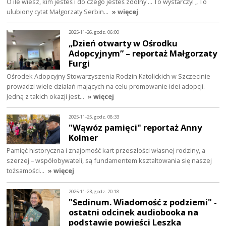
O ile wiesz, kim jesteś i do czego jesteś zdolny ... To wystarczy! „ To
ulubiony cytat Małgorzaty Serbin…
» więcej
2025-11-26, godz. 06:00
„Dzień otwarty w Ośrodku
Adopcyjnym” – reportaż Małgorzaty
Furgi
Ośrodek Adopcyjny Stowarzyszenia Rodzin Katolickich w Szczecinie
prowadzi wiele działań mających na celu promowanie idei adopcji.
Jedną z takich okazji jest…
» więcej
2025-11-25, godz. 08:33
"Wąwóz pamięci" reportaż Anny
Kolmer
Pamięć historyczna i znajomość kart przeszłości własnej rodziny, a
szerzej – współobywateli, są fundamentem kształtowania się naszej
tożsamości…
» więcej
2025-11-23, godz. 20:18
"Sedinum. Wiadomość z podziemi" -
ostatni odcinek audiobooka na
podstawie powieści Leszka