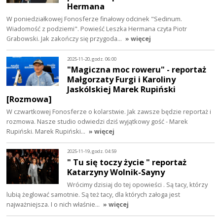
Hermana
W poniedziałkowej Fonosferze finałowy odcinek "Sedinum.
Wiadomość z podziemi". Powieść Leszka Hermana czyta Piotr
Grabowski. Jak zakończy się przygoda…
» więcej
2025-11-20, godz. 06:00
"Magiczna moc roweru" - reportaż
Małgorzaty Furgi i Karoliny
Jaskólskiej Marek Rupiński
[Rozmowa]
W czwartkowej Fonosferze o kolarstwie. Jak zawsze będzie reportaż i
rozmowa. Nasze studio odwiedzi dziś wyjątkowy gość - Marek
Rupiński. Marek Rupiński…
» więcej
2025-11-19, godz. 04:59
" Tu się toczy życie " reportaż
Katarzyny Wolnik-Sayny
Wrócimy dzisiaj do tej opowieści . Są tacy, którzy
lubią żeglować samotnie. Są też tacy, dla których załoga jest
najważniejsza. I o nich właśnie…
» więcej