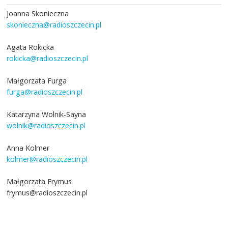
Joanna Skonieczna
skonieczna@radioszczecin.pl
Agata Rokicka
rokicka@radioszczecin.pl
Małgorzata Furga
furga@radioszczecin.pl
Katarzyna Wolnik-Sayna
wolnik@radioszczecin.pl
Anna Kolmer
kolmer@radioszczecin.pl
Małgorzata Frymus
frymus@radioszczecin.pl