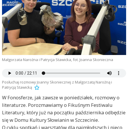
Małgorzata Narożna i Patrycja Stawicka, fot. Joanna Skonieczna
Posłuchaj rozmowy Joanny Skoniecznej z Małgorzatą Narożną i
Patrycją Stawicką
W Fonosferze, jak zawsze w poniedziałek, rozmowy o
literaturze. Porozmawiamy o Fikuśnym Festiwalu
Literatury, który już na początku października odbędzie
się w Domu Kultury Słowianin w Szczecinie.
O cyklu spotkań i warsztatów dla najmłodszych i nieco