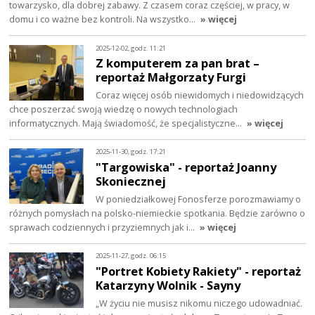
towarzysko, dla dobrej zabawy. Z czasem coraz częściej, w pracy, w
domu i co ważne bez kontroli. Na wszystko…
» więcej
2025-12-02, godz. 11:21
Z komputerem za pan brat –
reportaż Małgorzaty Furgi
Coraz więcej osób niewidomych i niedowidzących
chce poszerzać swoją wiedzę o nowych technologiach
informatycznych. Mają świadomość, że specjalistyczne…
» więcej
2025-11-30, godz. 17:21
"Targowiska" - reportaż Joanny
Skoniecznej
W poniedziałkowej Fonosferze porozmawiamy o
różnych pomysłach na polsko-niemieckie spotkania. Będzie zarówno o
sprawach codziennych i przyziemnych jak i…
» więcej
2025-11-27, godz. 06:15
"Portret Kobiety Rakiety" - reportaż
Katarzyny Wolnik - Sayny
„W życiu nie musisz nikomu niczego udowadniać.