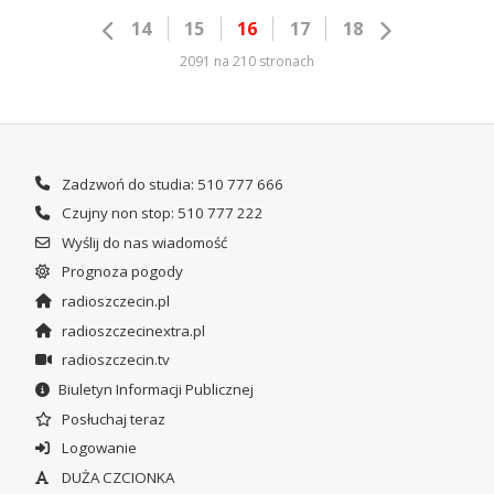
14
15
16
17
18
2091 na 210 stronach
Zadzwoń do studia: 510 777 666
Czujny non stop: 510 777 222
Wyślij do nas wiadomość
Prognoza pogody
radioszczecin.pl
radioszczecinextra.pl
radioszczecin.tv
Biuletyn Informacji Publicznej
Posłuchaj teraz
Logowanie
DUŻA CZCIONKA