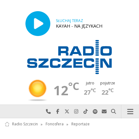
SŁUCHAJ TERAZ
KAYAH - NA JĘZYKACH
°C
jutro
pojutrze
12
°C
°C
27
22
Najlepiej po prostu do nas zadzwoń
Odwiedź nas na Facebook-u
Odwiedź nas na X
Odwiedź nas na Instagram-ie
Odwiedź nas na TikTok-u
Szukaj nas na Spotify
Wyślij do nas w
Szukaj
Radio Szczecin
»
Fonosfera
»
Reportaże