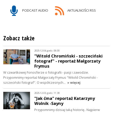
PODCAST AUDIO
AKTUALNOŚCI RSS
Zobacz także
2025-12-04, godz. 06:00
"Witold Chromiński - szczeciński
fotograf" - reportaż Małgorzaty
Frymus
W czwartkowej Fonosferze o fotografii - pasji i zawodzie.
Przypomnimy reportaż Małgorzaty Frymus "Witold Chromiński -
szczeciński fotograf". O współczesnych…
» więcej
2025-12-03, godz. 11:39
"Jak ćma" reportaż Katarzyny
Wolnik -Sayny
Przypomnimy dzisiaj taką historię.. Najpierw