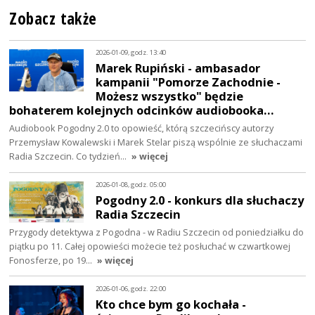
Zobacz także
2026-01-09, godz. 13:40
Marek Rupiński - ambasador
kampanii "Pomorze Zachodnie -
Możesz wszystko" będzie
bohaterem kolejnych odcinków audiobooka…
Audiobook Pogodny 2.0 to opowieść, którą szczecińscy autorzy
Przemysław Kowalewski i Marek Stelar piszą wspólnie ze słuchaczami
Radia Szczecin. Co tydzień…
» więcej
2026-01-08, godz. 05:00
Pogodny 2.0 - konkurs dla słuchaczy
Radia Szczecin
Przygody detektywa z Pogodna - w Radiu Szczecin od poniedziałku do
piątku po 11. Całej opowieści możecie też posłuchać w czwartkowej
Fonosferze, po 19…
» więcej
2026-01-06, godz. 22:00
Kto chce bym go kochała -