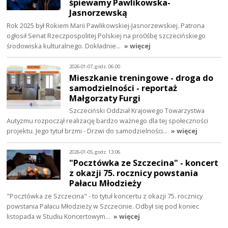
śpiewamy Pawlikowska-
Jasnorzewską
Rok 2025 był Rokiem Marii Pawlikowskiej-Jasnorzewskiej. Patrona
ogłosił Senat Rzeczpospolitej Polskiej na pro0śbę szczecińskiego
środowiska kulturalnego. Dokładnie…
» więcej
2026-01-07, godz. 06:00
Mieszkanie treningowe - droga do
samodzielności - reportaż
Małgorzaty Furgi
Szczeciński Oddział Krajowego Towarzystwa
Autyzmu rozpoczął realizację bardzo ważnego dla tej społeczności
projektu. Jego tytuł brzmi - Drzwi do samodzielności…
» więcej
2026-01-05, godz. 13:06
"Pocztówka ze Szczecina" - koncert
z okazji 75. rocznicy powstania
Pałacu Młodzieży
"Pocztówka ze Szczecina" - to tytuł koncertu z okazji 75. rocznicy
powstania Pałacu Młodzieży w Szczecinie. Odbył się pod koniec
listopada w Studiu Koncertowym…
» więcej