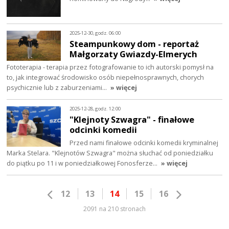
2025-12-30, godz. 06:00
Steampunkowy dom - reportaż
Małgorzaty Gwiazdy-Elmerych
Fototerapia - terapia przez fotografowanie to ich autorski pomysł na
to, jak integrować środowisko osób niepełnosprawnych, chorych
psychicznie lub z zaburzeniami…
» więcej
2025-12-28, godz. 12:00
"Klejnoty Szwagra" - finałowe
odcinki komedii
Przed nami finałowe odcinki komedii kryminalnej
Marka Stelara. "Klejnotów Szwagra" można słuchać od poniedziałku
do piątku po 11 i w poniedziałkowej Fonosferze…
» więcej
12
13
14
15
16
2091 na 210 stronach