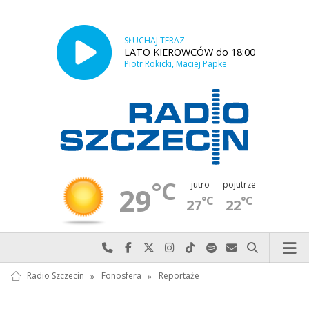
SŁUCHAJ TERAZ
LATO KIEROWCÓW do 18:00
Piotr Rokicki, Maciej Papke
°C
jutro
pojutrze
29
°C
°C
27
22
Najlepiej po prostu do nas zadzwoń
Odwiedź nas na Facebook-u
Odwiedź nas na X
Odwiedź nas na Instagram-ie
Odwiedź nas na TikTok-u
Szukaj nas na Spotify
Wyślij do nas w
Szukaj
Radio Szczecin
»
Fonosfera
»
Reportaże