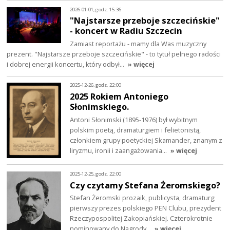
2026-01-01, godz. 15:36
"Najstarsze przeboje szczecińskie"
- koncert w Radiu Szczecin
Zamiast reportażu - mamy dla Was muzyczny
prezent. "Najstarsze przeboje szczecińskie" - to tytuł pełnego radości
i dobrej energii koncertu, który odbył…
» więcej
2025-12-26, godz. 22:00
2025 Rokiem Antoniego
Słonimskiego.
Antoni Słonimski (1895-1976) był wybitnym
polskim poetą, dramaturgiem i felietonistą,
członkiem grupy poetyckiej Skamander, znanym z
liryzmu, ironii i zaangażowania…
» więcej
2025-12-25, godz. 22:00
Czy czytamy Stefana Żeromskiego?
Stefan Żeromski prozaik, publicysta, dramaturg;
pierwszy prezes polskiego PEN Clubu, prezydent
Rzeczypospolitej Zakopiańskiej. Czterokrotnie
nominowany do Nagrody…
» więcej