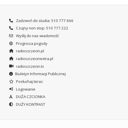
Zadzwoń do studia: 510 777 666
Czujny non stop: 510 777 222
Wyślij do nas wiadomość
Prognoza pogody
radioszczecin.pl
radioszczecinextra.pl
radioszczecin.tv
Biuletyn Informacji Publicznej
Posłuchaj teraz
Logowanie
DUŻA CZCIONKA
DUŻY KONTRAST