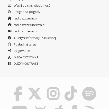
Wyślij do nas wiadomość
Prognoza pogody
radioszczecin.pl
radioszczecinextra.pl
radioszczecin.tv
Biuletyn Informacji Publicznej
Posłuchaj teraz
Logowanie
DUŻA CZCIONKA
DUŻY KONTRAST