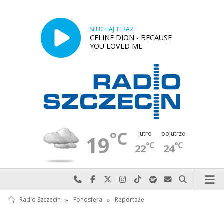
SŁUCHAJ TERAZ
CELINE DION - BECAUSE
YOU LOVED ME
°C
jutro
pojutrze
19
°C
°C
22
24
Najlepiej po prostu do nas zadzwoń
Odwiedź nas na Facebook-u
Odwiedź nas na X
Odwiedź nas na Instagram-ie
Odwiedź nas na TikTok-u
Szukaj nas na Spotify
Wyślij do nas w
Szukaj
Radio Szczecin
»
Fonosfera
»
Reportaże