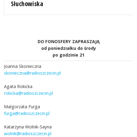
Słuchowiska
DO FONOSFERY ZAPRASZAJĄ
od poniedziałku do środy
po godzinie 21
Joanna Skonieczna
skonieczna@radioszczecin.pl
Agata Rokicka
rokicka@radioszczecin.pl
Małgorzata Furga
furga@radioszczecin.pl
Katarzyna Wolnik-Sayna
wolnik@radioszczecin.pl