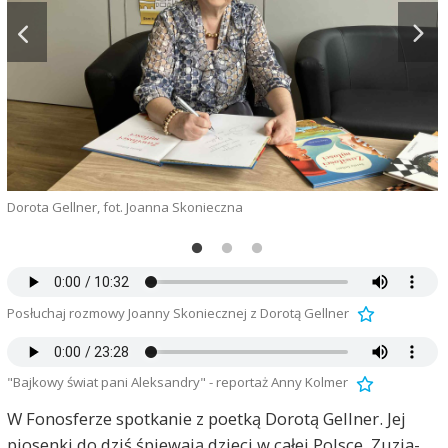
Dorota Gellner, fot. Joanna Skonieczna
Posłuchaj rozmowy Joanny Skoniecznej z Dorotą Gellner
"Bajkowy świat pani Aleksandry" - reportaż Anny Kolmer
W Fonosferze spotkanie z poetką Dorotą Gellner. Jej
piosenki do dziś śpiewają dzieci w całej Polsce. Zuzia-