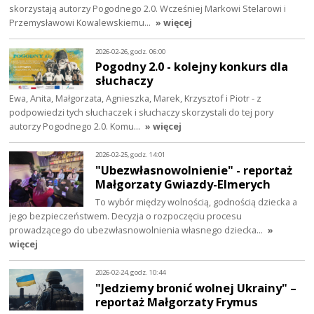
skorzystają autorzy Pogodnego 2.0. Wcześniej Markowi Stelarowi i
Przemysławowi Kowalewskiemu…
» więcej
2026-02-26, godz. 06:00
Pogodny 2.0 - kolejny konkurs dla
słuchaczy
Ewa, Anita, Małgorzata, Agnieszka, Marek, Krzysztof i Piotr - z
podpowiedzi tych słuchaczek i słuchaczy skorzystali do tej pory
autorzy Pogodnego 2.0. Komu…
» więcej
2026-02-25, godz. 14:01
"Ubezwłasnowolnienie" - reportaż
Małgorzaty Gwiazdy-Elmerych
To wybór między wolnością, godnością dziecka a
jego bezpieczeństwem. Decyzja o rozpoczęciu procesu
prowadzącego do ubezwłasnowolnienia własnego dziecka…
»
więcej
2026-02-24, godz. 10:44
"Jedziemy bronić wolnej Ukrainy" –
reportaż Małgorzaty Frymus