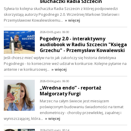
słuchaczki Radia Szczecin
Sylwia to kolejna słuchaczka Radia Szczecin z której podpowiedzi
skorzystają autorzy Pogodnego 2.0. Wcześniej Markowi Stelarowi i
Przemysławowi Kowalewskiemu…
» więcej
2026-03-05, godz. 06:00
Pogodny 2.0 - interaktywny
audiobook w Radiu Szczecin "Księga
Grzechu" - Przemysław Kowalewski
Jeśli chcesz mieć wpływ na to jak zakończy się historia detektywa
Pogodnego - to koniecznie weź udział w konkursie. Kolejne pytanie na
antenie i w konkursowej…
» więcej
2026-03-04, godz. 06:00
„Wredna endo” - reportaż
Małgorzaty Furgi
Marzec na całym świecie jest miesiącem
poświęconym budowaniu świadomości na temat
endometriozy - choroby przewlekłej, zapalnej i
wyniszczającej, która…
» więcej
2026-03-03, godz. 00:14