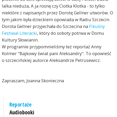
M
lalka nieduża, A ja rosnę czy Ciotka Klotka - to tylko
L
niektóre z napisanych przez Dorotę Gellner utworów. O
tym jakim była dzieckiem opowiada w Radiu Szczecin.
Dorota Gellner przyjechała do Szczecina na
Fikuśny
Festiwal Literacki
, który do soboty potrwa w Domu
Kultury Słowianin.
W programie przypomnieliśmy też reportaż Anny
Kolmer "Bajkowy świat pani Aleksandry". To opowieść
o szczecińskiej autorce Aleksandrze Petrusewicz.
Zapraszam, Joanna Skonieczna
Reportaże
Audiobooki