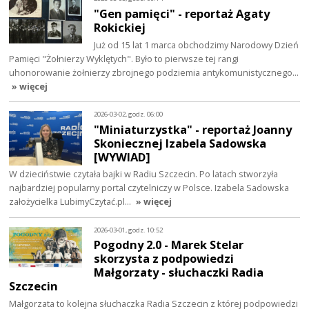
"Gen pamięci" - reportaż Agaty
Rokickiej
Już od 15 lat 1 marca obchodzimy Narodowy Dzień
Pamięci "Żołnierzy Wyklętych". Było to pierwsze tej rangi
uhonorowanie żołnierzy zbrojnego podziemia antykomunistycznego…
» więcej
2026-03-02, godz. 06:00
"Miniaturzystka" - reportaż Joanny
Skoniecznej Izabela Sadowska
[WYWIAD]
W dzieciństwie czytała bajki w Radiu Szczecin. Po latach stworzyła
najbardziej popularny portal czytelniczy w Polsce. Izabela Sadowska
założycielka LubimyCzytać.pl…
» więcej
2026-03-01, godz. 10:52
Pogodny 2.0 - Marek Stelar
skorzysta z podpowiedzi
Małgorzaty - słuchaczki Radia
Szczecin
Małgorzata to kolejna słuchaczka Radia Szczecin z której podpowiedzi