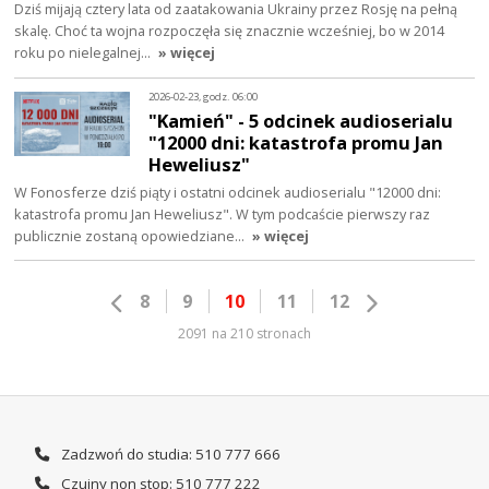
Dziś mijają cztery lata od zaatakowania Ukrainy przez Rosję na pełną
skalę. Choć ta wojna rozpoczęła się znacznie wcześniej, bo w 2014
roku po nielegalnej…
» więcej
2026-02-23, godz. 06:00
"Kamień" - 5 odcinek audioserialu
"12000 dni: katastrofa promu Jan
Heweliusz"
W Fonosferze dziś piąty i ostatni odcinek audioserialu "12000 dni:
katastrofa promu Jan Heweliusz". W tym podcaście pierwszy raz
publicznie zostaną opowiedziane…
» więcej
8
9
10
11
12
2091 na 210 stronach
Zadzwoń do studia: 510 777 666
Czujny non stop: 510 777 222