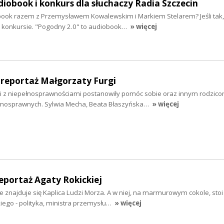
diobook i konkurs dla słuchaczy Radia Szczecin
ook razem z Przemysławem Kowalewskim i Markiem Stelarem? Jeśli tak,
w konkursie. "Pogodny 2.0" to audiobook…
» więcej
- reportaż Małgorzaty Furgi
i z niepełnosprawnościami postanowiły pomóc sobie oraz innym rodzico
nosprawnych. Sylwia Mecha, Beata Błaszyńska…
» więcej
eportaż Agaty Rokickiej
e znajduje się Kaplica Ludzi Morza. A w niej, na marmurowym cokole, stoi
ego - polityka, ministra przemysłu…
» więcej