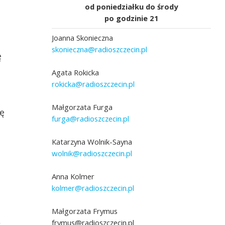
od poniedziałku do środy
po godzinie 21
Joanna Skonieczna
skonieczna@radioszczecin.pl
ę
Agata Rokicka
rokicka@radioszczecin.pl
Małgorzata Furga
ię
furga@radioszczecin.pl
Katarzyna Wolnik-Sayna
wolnik@radioszczecin.pl
Anna Kolmer
kolmer@radioszczecin.pl
Małgorzata Frymus
frymus@radioszczecin.pl
w