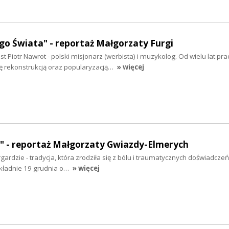
o Świata" - reportaż Małgorzaty Furgi
t Piotr Nawrot - polski misjonarz (werbista) i muzykolog. Od wielu lat pra
się rekonstrukcją oraz popularyzacją…
» więcej
" - reportaż Małgorzaty Gwiazdy-Elmerych
gardzie - tradycja, która zrodziła się z bólu i traumatycznych doświadcze
okładnie 19 grudnia o…
» więcej