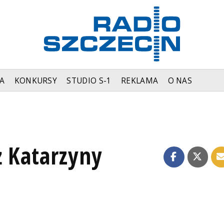
A
KONKURSY
STUDIO S-1
REKLAMA
O NAS
ż Katarzyny