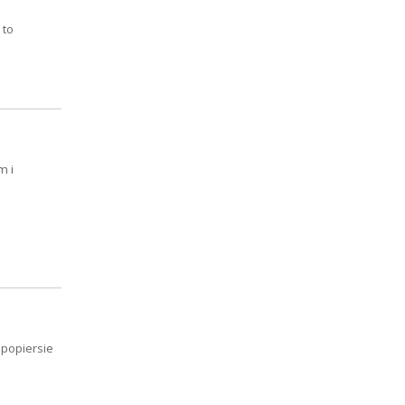
 to
m i
 popiersie