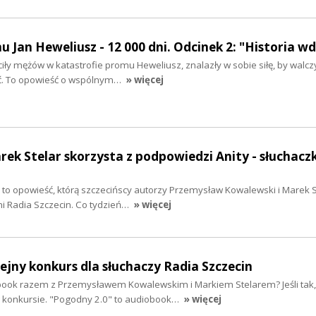
 Jan Heweliusz - 12 000 dni. Odcinek 2: "Historia w
ciły mężów w katastrofie promu Heweliusz, znalazły w sobie siłę, by walcz
ść. To opowieść o wspólnym…
» więcej
rek Stelar skorzysta z podpowiedzi Anity - słuchacz
to opowieść, którą szczecińscy autorzy Przemysław Kowalewski i Marek S
i Radia Szczecin. Co tydzień…
» więcej
lejny konkurs dla słuchaczy Radia Szczecin
ook razem z Przemysławem Kowalewskim i Markiem Stelarem? Jeśli tak,
w konkursie. "Pogodny 2.0" to audiobook…
» więcej