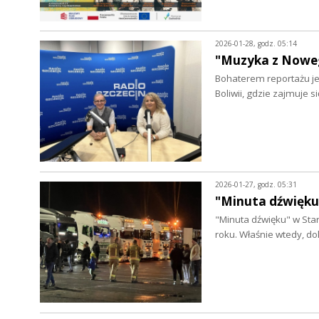
2026-01-28, godz. 05:14
"Muzyka z Noweg
Bohaterem reportażu jes
Boliwii, gdzie zajmuje 
2026-01-27, godz. 05:31
"Minuta dźwięku
"Minuta dźwięku" w Star
roku. Właśnie wtedy, d