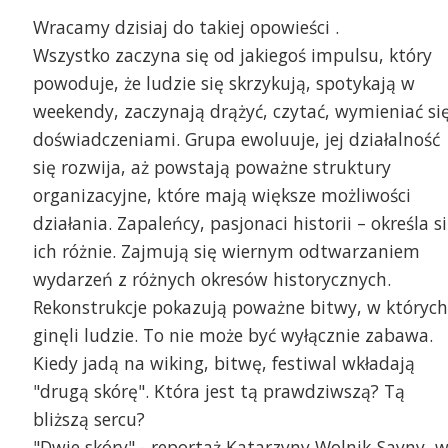
Wracamy dzisiaj do takiej opowieści .
Wszystko zaczyna się od jakiegoś impulsu, który
powoduje, że ludzie się skrzykują, spotykają w
weekendy, zaczynają drążyć, czytać, wymieniać si
doświadczeniami. Grupa ewoluuje, jej działalność
się rozwija, aż powstają poważne struktury
organizacyjne, które mają większe możliwości
działania. Zapaleńcy, pasjonaci historii – określa s
ich różnie. Zajmują się wiernym odtwarzaniem
wydarzeń z różnych okresów historycznych.
Rekonstrukcje pokazują poważne bitwy, w których
ginęli ludzie. To nie może być wyłącznie zabawa.
Kiedy jadą na wiking, bitwę, festiwal wkładają
"drugą skórę". Która jest tą prawdziwszą? Tą
bliższą sercu?
"Dwie skóry" - reportaż Katarzyny Wolnik-Sayny, 