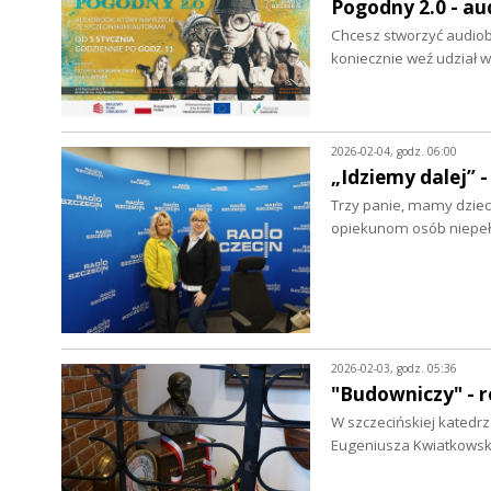
Pogodny 2.0 - au
Chcesz stworzyć audiob
koniecznie weź udział 
2026-02-04, godz. 06:00
„Idziemy dalej” 
Trzy panie, mamy dziec
opiekunom osób niepeł
2026-02-03, godz. 05:36
"Budowniczy" - r
W szczecińskiej katedrz
Eugeniusza Kwiatkowski