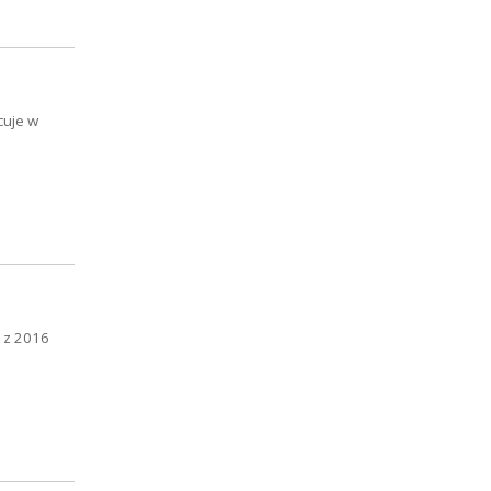
cuje w
ń z 2016