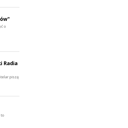
dów"
yć o
ki Radia
telar piszą
 to