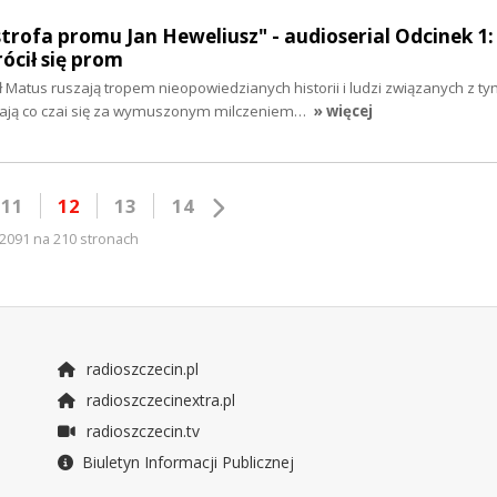
strofa promu Jan Heweliusz" - audioserial Odcinek 1:
ócił się prom
 Matus ruszają tropem nieopowiedzianych historii i ludzi związanych z t
ją co czai się za wymuszonym milczeniem…
» więcej
11
12
13
14
2091 na 210 stronach
radioszczecin.pl
radioszczecinextra.pl
radioszczecin.tv
Biuletyn Informacji Publicznej