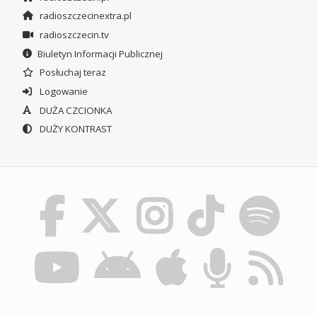
radioszczecinextra.pl
radioszczecin.tv
Biuletyn Informacji Publicznej
Posłuchaj teraz
Logowanie
DUŻA CZCIONKA
DUŻY KONTRAST