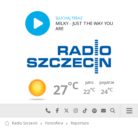
SŁUCHAJ TERAZ
MILKY - JUST THE WAY YOU
ARE
°C
jutro
pojutrze
27
°C
°C
22
24
Najlepiej po prostu do nas zadzwoń
Odwiedź nas na Facebook-u
Odwiedź nas na X
Odwiedź nas na Instagram-ie
Odwiedź nas na TikTok-u
Szukaj nas na Spotify
Wyślij do nas w
Szukaj
Radio Szczecin
»
Fonosfera
»
Reportaże