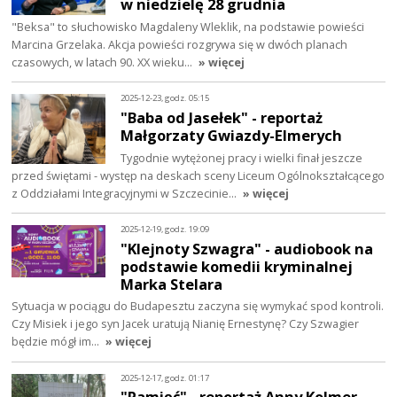
w niedzielę 28 grudnia
"Beksa" to słuchowisko Magdaleny Wleklik, na podstawie powieści
Marcina Grzelaka. Akcja powieści rozgrywa się w dwóch planach
czasowych, w latach 90. XX wieku…
» więcej
2025-12-23, godz. 05:15
"Baba od Jasełek" - reportaż
Małgorzaty Gwiazdy-Elmerych
Tygodnie wytężonej pracy i wielki finał jeszcze
przed świętami - występ na deskach sceny Liceum Ogólnokształcącego
z Oddziałami Integracyjnymi w Szczecinie…
» więcej
2025-12-19, godz. 19:09
"Klejnoty Szwagra" - audiobook na
podstawie komedii kryminalnej
Marka Stelara
Sytuacja w pociągu do Budapesztu zaczyna się wymykać spod kontroli.
Czy Misiek i jego syn Jacek uratują Nianię Ernestynę? Czy Szwagier
będzie mógł im…
» więcej
2025-12-17, godz. 01:17
"Pamięć" - reportaż Anny Kolmer