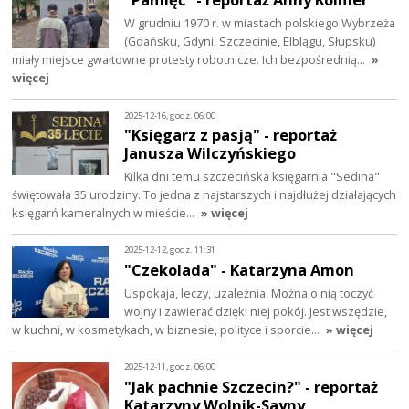
W grudniu 1970 r. w miastach polskiego Wybrzeża
(Gdańsku, Gdyni, Szczecinie, Elblągu, Słupsku)
miały miejsce gwałtowne protesty robotnicze. Ich bezpośrednią…
»
więcej
2025-12-16, godz. 06:00
"Księgarz z pasją" - reportaż
Janusza Wilczyńskiego
Kilka dni temu szczecińska księgarnia "Sedina"
świętowała 35 urodziny. To jedna z najstarszych i najdłużej działających
księgarń kameralnych w mieście…
» więcej
2025-12-12, godz. 11:31
"Czekolada" - Katarzyna Amon
Uspokaja, leczy, uzależnia. Można o nią toczyć
wojny i zawierać dzięki niej pokój. Jest wszędzie,
w kuchni, w kosmetykach, w biznesie, polityce i sporcie…
» więcej
2025-12-11, godz. 06:00
"Jak pachnie Szczecin?" - reportaż
Katarzyny Wolnik-Sayny