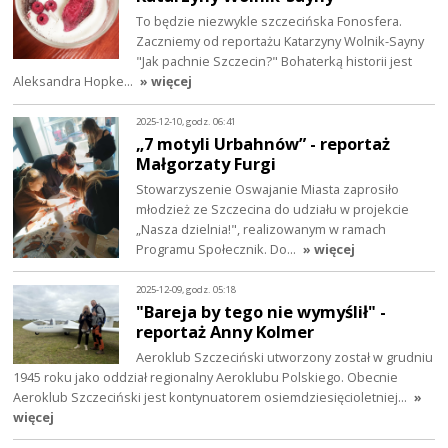
To będzie niezwykle szczecińska Fonosfera.
Zaczniemy od reportażu Katarzyny Wolnik-Sayny
"Jak pachnie Szczecin?" Bohaterką historii jest
Aleksandra Hopke…
» więcej
2025-12-10, godz. 06:41
„7 motyli Urbahnów” - reportaż
Małgorzaty Furgi
Stowarzyszenie Oswajanie Miasta zaprosiło
młodzież ze Szczecina do udziału w projekcie
„Nasza dzielnia!", realizowanym w ramach
Programu Społecznik. Do…
» więcej
2025-12-09, godz. 05:18
"Bareja by tego nie wymyślił" -
reportaż Anny Kolmer
Aeroklub Szczeciński utworzony został w grudniu
1945 roku jako oddział regionalny Aeroklubu Polskiego. Obecnie
Aeroklub Szczeciński jest kontynuatorem osiemdziesięcioletniej…
»
więcej