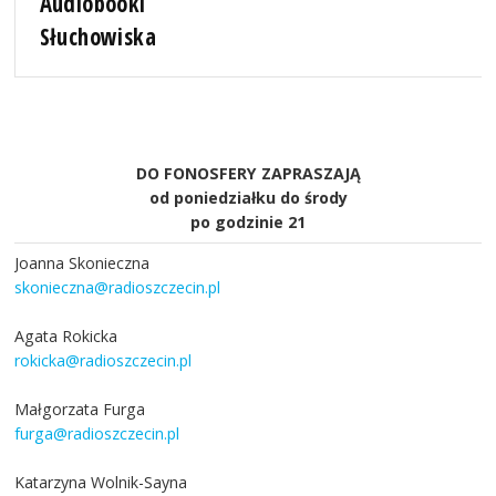
Audiobooki
Słuchowiska
DO FONOSFERY ZAPRASZAJĄ
od poniedziałku do środy
po godzinie 21
Joanna Skonieczna
skonieczna@radioszczecin.pl
Agata Rokicka
rokicka@radioszczecin.pl
Małgorzata Furga
furga@radioszczecin.pl
Katarzyna Wolnik-Sayna