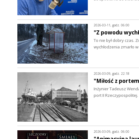
2026-03-11, godz. 06:00
"Z powodu wychł
To nie był dobry czas.
wychłodzenia zmarło w 
2026-03-09, godz. 22:18
"Miłość z portem
Inżynier Tadeusz Wenda 
port II Rzeczypospolit
2026-03-09, godz. 06:00
"Animacyjna laur