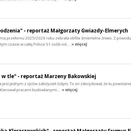
odzenia" - reportaż Małgorzaty Gwiazdy-Elmerych
 Zima przełomu 2025/2026 roku zebrała obfite śmiertelne żniwo. Z powod
tym czasie w całej Polsce 51 osób-od…
» więcej
 w tle" - reportaż Marzeny Bakowskiej
jest jednym z ojców założycieli Gdyni. To on zdecydował, że tu powstani
ej. Kierował pracami budowlanymi…
» więcej
ka Kleszczewskich" - reportaż Małgorzaty Frymus E