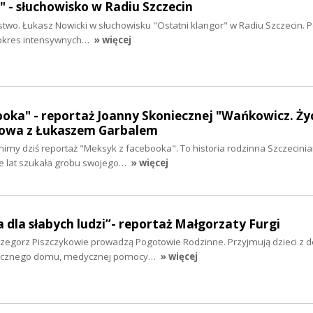
" - słuchowisko w Radiu Szczecin
stwo. Łukasz Nowicki w słuchowisku "Ostatni klangor" w Radiu Szczecin. P
 okres intensywnych…
» więcej
oka" - reportaż Joanny Skoniecznej "Wańkowicz. Ży
mowa z Łukaszem Garbalem
my dziś reportaż "Meksyk z facebooka". To historia rodzinna Szczecinia
le lat szukała grobu swojego…
» więcej
a dla słabych ludzi”- reportaż Małgorzaty Furgi
rzegorz Piszczykowie prowadzą Pogotowie Rodzinne. Przyjmują dzieci z d
piecznego domu, medycznej pomocy…
» więcej