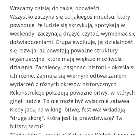
Wracamy dzisiaj do takiej opowieści .
Wszystko zaczyna się od jakiegoś impulsu, który
powoduje, że ludzie się skrzykują, spotykają w
weekendy, zaczynają drążyć, czytać, wymieniać si
doświadczeniami. Grupa ewoluuje, jej działalność
się rozwija, aż powstają poważne struktury
organizacyjne, które mają większe możliwości
działania. Zapaleńcy, pasjonaci historii – określa s
ich różnie. Zajmują się wiernym odtwarzaniem
wydarzeń z różnych okresów historycznych.
Rekonstrukcje pokazują poważne bitwy, w których
ginęli ludzie. To nie może być wyłącznie zabawa.
Kiedy jadą na wiking, bitwę, festiwal wkładają
"drugą skórę". Która jest tą prawdziwszą? Tą
bliższą sercu?
"Dwie skóry" - reportaż Katarzyny Wolnik-Sayny, 