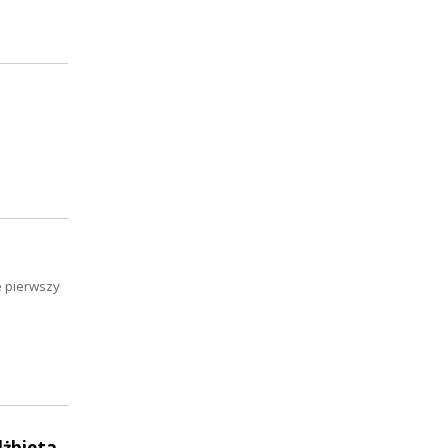
u
e pierwszy
lżbieta