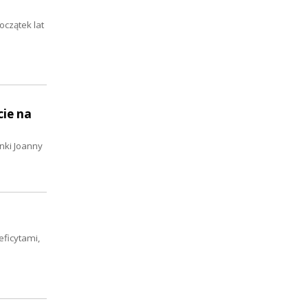
oczątek lat
cie na
nki Joanny
eficytami,