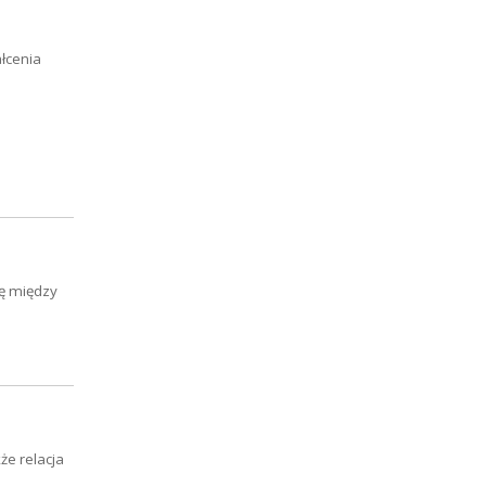
łcenia
ię między
że relacja