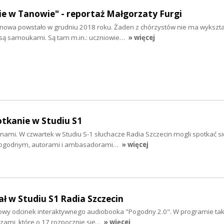
e w Tanowie" - reportaż Małgorzaty Furgi
nowa powstało w grudniu 2018 roku. Żaden z chórzystów nie ma wykszta
są samoukami. Są tam m.in.: uczniowie…
» więcej
otkanie w Studiu S1
nami. W czwartek w Studiu S-1 słuchacze Radia Szczecin mogli spotkać s
Pogodnym, autorami i ambasadorami…
» więcej
ał w Studiu S1 Radia Szczecin
łowy odcinek interaktywnego audiobooka "Pogodny 2.0". W programie tak
czami, które o 17 rozpocznie się…
» więcej