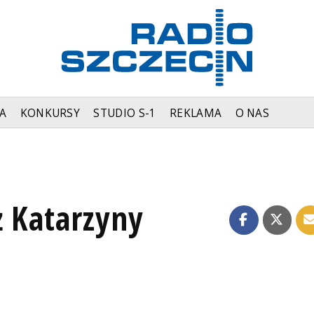
A
KONKURSY
STUDIO S-1
REKLAMA
O NAS
ż Katarzyny