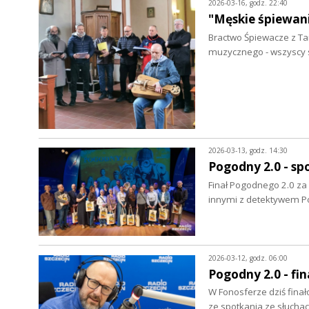
2026-03-16, godz. 22:40
"Męskie śpiewani
Bractwo Śpiewacze z Ta
muzycznego - wszyscy 
2026-03-13, godz. 14:30
Pogodny 2.0 - sp
Finał Pogodnego 2.0 za 
innymi z detektywem 
2026-03-12, godz. 06:00
Pogodny 2.0 - fin
W Fonosferze dziś fina
ze spotkania ze słucha