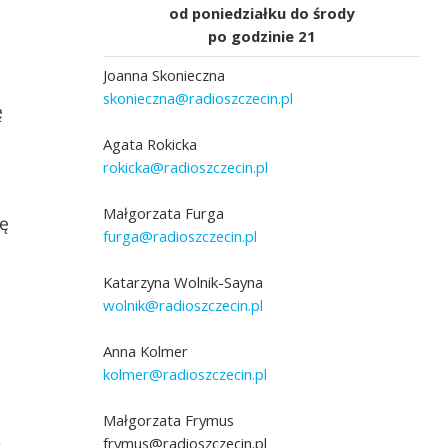
od poniedziałku do środy
po godzinie 21
Joanna Skonieczna
skonieczna@radioszczecin.pl
ę
Agata Rokicka
rokicka@radioszczecin.pl
Małgorzata Furga
ię
furga@radioszczecin.pl
Katarzyna Wolnik-Sayna
wolnik@radioszczecin.pl
Anna Kolmer
kolmer@radioszczecin.pl
Małgorzata Frymus
frymus@radioszczecin.pl
w