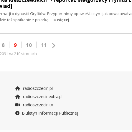
wiad]
rmacji o dynastii Gryfitów. Przypomnimy opowieść o tym jak powstawał
dzie też spotkanie z pisarką…
» więcej
8
9
10
11
2091 na 210 stronach
radioszczecin.pl
radioszczecinextra.pl
radioszczecin.tv
Biuletyn Informacji Publicznej