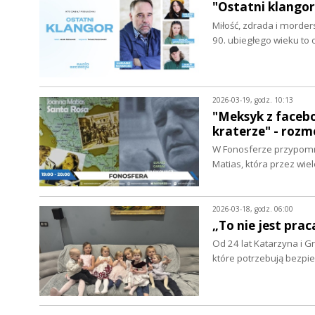
"Ostatni klangor
Miłość, zdrada i morder
90. ubiegłego wieku to
2026-03-19, godz. 10:13
"Meksyk z facebo
kraterze" - roz
W Fonosferze przypomni
Matias, która przez wie
2026-03-18, godz. 06:00
„To nie jest prac
Od 24 lat Katarzyna i G
które potrzebują bez