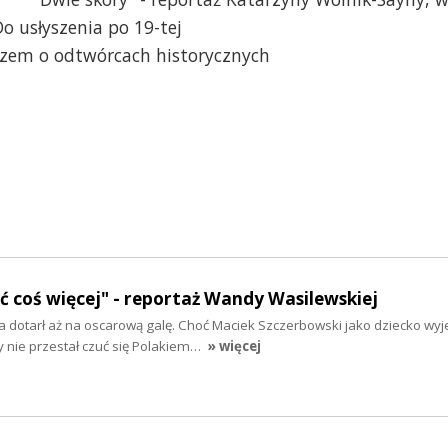
o usłyszenia po 19-tej
zem o odtwórcach historycznych
yć coś więcej" - reportaż Wandy Wasilewskiej
 dotarł aż na oscarową galę. Choć Maciek Szczerbowski jako dziecko wyj
y nie przestał czuć się Polakiem…
» więcej