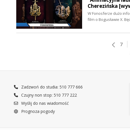
Cherezińska [wy
W Fonosferze dużo info
film o Bogusławie X. Bę
7
Zadzwoń do studia: 510 777 666
Czujny non stop: 510 777 222
Wyślij do nas wiadomość
Prognoza pogody