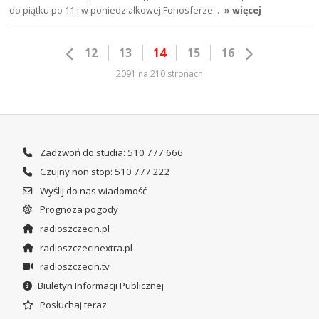
do piątku po 11 i w poniedziałkowej Fonosferze…
» więcej
12
13
14
15
16
2091 na 210 stronach
Zadzwoń do studia: 510 777 666
Czujny non stop: 510 777 222
Wyślij do nas wiadomość
Prognoza pogody
radioszczecin.pl
radioszczecinextra.pl
radioszczecin.tv
Biuletyn Informacji Publicznej
Posłuchaj teraz