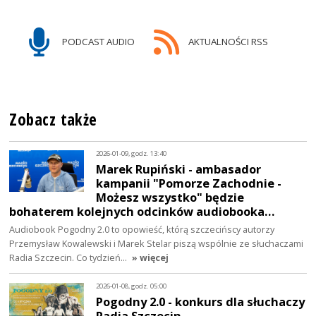
PODCAST AUDIO
AKTUALNOŚCI RSS
Zobacz także
2026-01-09, godz. 13:40
Marek Rupiński - ambasador
kampanii "Pomorze Zachodnie -
Możesz wszystko" będzie
bohaterem kolejnych odcinków audiobooka…
Audiobook Pogodny 2.0 to opowieść, którą szczecińscy autorzy
Przemysław Kowalewski i Marek Stelar piszą wspólnie ze słuchaczami
Radia Szczecin. Co tydzień…
» więcej
2026-01-08, godz. 05:00
Pogodny 2.0 - konkurs dla słuchaczy
Radia Szczecin