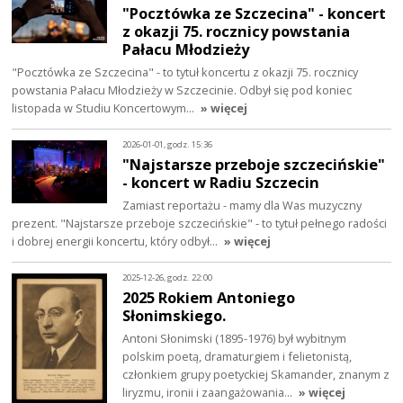
"Pocztówka ze Szczecina" - koncert
z okazji 75. rocznicy powstania
Pałacu Młodzieży
"Pocztówka ze Szczecina" - to tytuł koncertu z okazji 75. rocznicy
powstania Pałacu Młodzieży w Szczecinie. Odbył się pod koniec
listopada w Studiu Koncertowym…
» więcej
2026-01-01, godz. 15:36
"Najstarsze przeboje szczecińskie"
- koncert w Radiu Szczecin
Zamiast reportażu - mamy dla Was muzyczny
prezent. "Najstarsze przeboje szczecińskie" - to tytuł pełnego radości
i dobrej energii koncertu, który odbył…
» więcej
2025-12-26, godz. 22:00
2025 Rokiem Antoniego
Słonimskiego.
Antoni Słonimski (1895-1976) był wybitnym
polskim poetą, dramaturgiem i felietonistą,
członkiem grupy poetyckiej Skamander, znanym z
liryzmu, ironii i zaangażowania…
» więcej