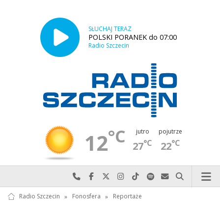
SŁUCHAJ TERAZ
POLSKI PORANEK do 07:00
Radio Szczecin
°C
jutro
pojutrze
12
°C
°C
27
22
Najlepiej po prostu do nas zadzwoń
Odwiedź nas na Facebook-u
Odwiedź nas na X
Odwiedź nas na Instagram-ie
Odwiedź nas na TikTok-u
Szukaj nas na Spotify
Wyślij do nas w
Szukaj
Radio Szczecin
»
Fonosfera
»
Reportaże