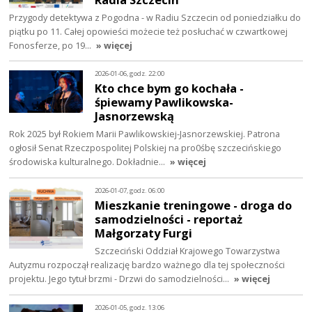
Przygody detektywa z Pogodna - w Radiu Szczecin od poniedziałku do
piątku po 11. Całej opowieści możecie też posłuchać w czwartkowej
Fonosferze, po 19…
» więcej
2026-01-06, godz. 22:00
Kto chce bym go kochała -
śpiewamy Pawlikowska-
Jasnorzewską
Rok 2025 był Rokiem Marii Pawlikowskiej-Jasnorzewskiej. Patrona
ogłosił Senat Rzeczpospolitej Polskiej na pro0śbę szczecińskiego
środowiska kulturalnego. Dokładnie…
» więcej
2026-01-07, godz. 06:00
Mieszkanie treningowe - droga do
samodzielności - reportaż
Małgorzaty Furgi
Szczeciński Oddział Krajowego Towarzystwa
Autyzmu rozpoczął realizację bardzo ważnego dla tej społeczności
projektu. Jego tytuł brzmi - Drzwi do samodzielności…
» więcej
2026-01-05, godz. 13:06