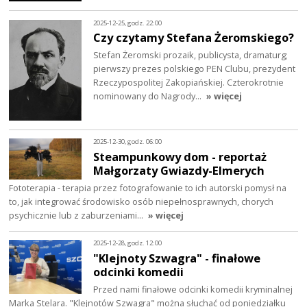
2025-12-25, godz. 22:00
Czy czytamy Stefana Żeromskiego?
Stefan Żeromski prozaik, publicysta, dramaturg;
pierwszy prezes polskiego PEN Clubu, prezydent
Rzeczypospolitej Zakopiańskiej. Czterokrotnie
nominowany do Nagrody…
» więcej
2025-12-30, godz. 06:00
Steampunkowy dom - reportaż
Małgorzaty Gwiazdy-Elmerych
Fototerapia - terapia przez fotografowanie to ich autorski pomysł na
to, jak integrować środowisko osób niepełnosprawnych, chorych
psychicznie lub z zaburzeniami…
» więcej
2025-12-28, godz. 12:00
"Klejnoty Szwagra" - finałowe
odcinki komedii
Przed nami finałowe odcinki komedii kryminalnej
Marka Stelara. "Klejnotów Szwagra" można słuchać od poniedziałku