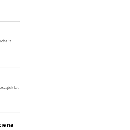
echał z
oczątek lat
cie na