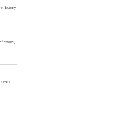
nki Joanny
eficytami,
łcenia