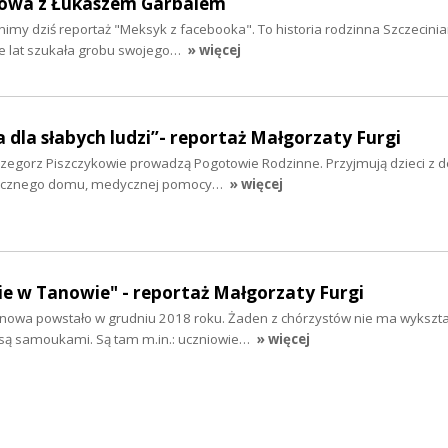
mowa z Łukaszem Garbalem
my dziś reportaż "Meksyk z facebooka". To historia rodzinna Szczecinia
le lat szukała grobu swojego…
» więcej
a dla słabych ludzi”- reportaż Małgorzaty Furgi
rzegorz Piszczykowie prowadzą Pogotowie Rodzinne. Przyjmują dzieci z d
piecznego domu, medycznej pomocy…
» więcej
e w Tanowie" - reportaż Małgorzaty Furgi
nowa powstało w grudniu 2018 roku. Żaden z chórzystów nie ma wykszta
są samoukami. Są tam m.in.: uczniowie…
» więcej