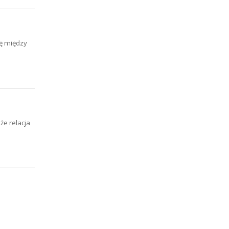
ię między
że relacja
u