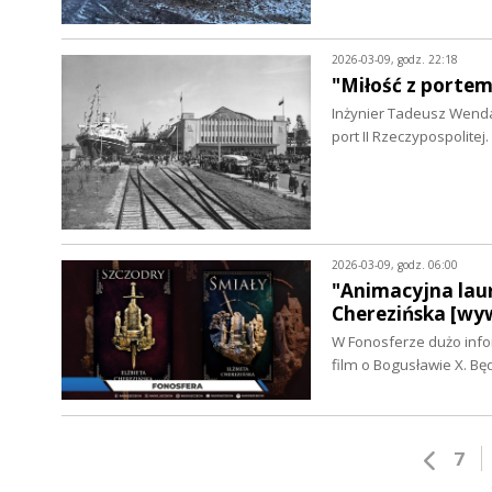
2026-03-09, godz. 22:18
"Miłość z portem
Inżynier Tadeusz Wenda 
port II Rzeczypospolit
2026-03-09, godz. 06:00
"Animacyjna laur
Cherezińska [wy
W Fonosferze dużo info
film o Bogusławie X. Bę
7