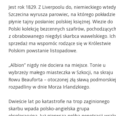
Jest rok 1829. Z Liverpoolu do, niemieckiego wtedy
Szczecina wyrusza parowiec, na którego pokładzie
płynie tajny posłaniec polskiej księżnej. Wiezie do
Polski kolekcję bezcennych szafirów, pochodzącyc
z obrabowanego niegdyś skarbca wawelskiego. Ich
sprzedaż ma wspomóc rodzące się w Królestwie
Polskim powstanie listopadowe.
afika Wojciech Ochrymiuk
„Albion” nigdy nie dociera na miejsce. Tonie u
wybrzeży małego miasteczka w Szkocji, na skraju
Rowu Beauforta – otoczonej złą sławą podmorskie
rozpadliny w dnie Morza Irlandzkiego.
Dwieście lat po katastrofie na trop zaginionego
skarbu wpada polsko-angielska grupa
eksploracyjna. Już pierwsza próba penetracji wrak