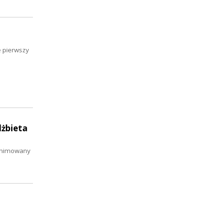
e pierwszy
lżbieta
 animowany