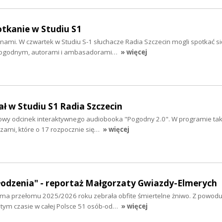
otkanie w Studiu S1
nami. W czwartek w Studiu S-1 słuchacze Radia Szczecin mogli spotkać s
Pogodnym, autorami i ambasadorami…
» więcej
ał w Studiu S1 Radia Szczecin
łowy odcinek interaktywnego audiobooka "Pogodny 2.0". W programie tak
czami, które o 17 rozpocznie się…
» więcej
odzenia" - reportaż Małgorzaty Gwiazdy-Elmerych
 Zima przełomu 2025/2026 roku zebrała obfite śmiertelne żniwo. Z powod
tym czasie w całej Polsce 51 osób-od…
» więcej