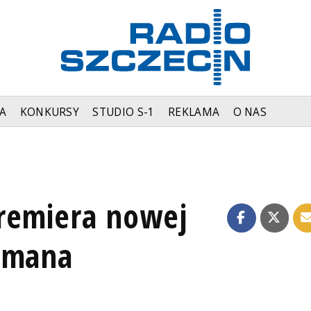
A
KONKURSY
STUDIO S-1
REKLAMA
O NAS
remiera nowej
ermana