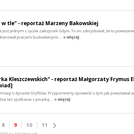
 w tle" - reportaż Marzeny Bakowskiej
jest jednym z ojców założycieli Gdyni. To on zdecydował, że tu powstani
ej. Kierował pracami budowlanymi…
» więcej
ka Kleszczewskich" - reportaż Małgorzaty Frymus E
wiad]
rmacji o dynastii Gryfitów. Przypomnimy opowieść o tym jak powstawał
dzie też spotkanie z pisarką…
» więcej
8
9
10
11
2091 na 210 stronach