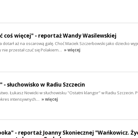
yć coś więcej" - reportaż Wandy Wasilewskiej
 dotarł aż na oscarową galę. Choć Maciek Szczerbowski jako dziecko wyj
y nie przestał czuć się Polakiem…
» więcej
" - słuchowisko w Radiu Szczecin
stwo. Łukasz Nowicki w słuchowisku "Ostatni klangor" w Radiu Szczecin. P
 okres intensywnych…
» więcej
oka" - reportaż Joanny Skoniecznej "Wańkowicz. Ży