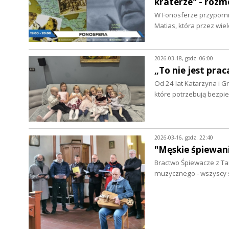
kraterze" - roz
W Fonosferze przypomni
Matias, która przez wie
2026-03-18, godz. 06:00
„To nie jest prac
Od 24 lat Katarzyna i G
które potrzebują bez
2026-03-16, godz. 22:40
"Męskie śpiewani
Bractwo Śpiewacze z Ta
muzycznego - wszyscy 