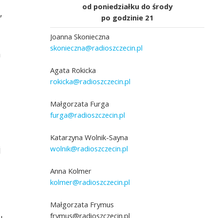
od poniedziałku do środy
,
po godzinie 21
Joanna Skonieczna
skonieczna@radioszczecin.pl
h
Agata Rokicka
rokicka@radioszczecin.pl
grafika Wojciech Ochrymiuk
Małgorzata Furga
furga@radioszczecin.pl
Katarzyna Wolnik-Sayna
wolnik@radioszczecin.pl
j
Anna Kolmer
kolmer@radioszczecin.pl
Małgorzata Frymus
frymus@radioszczecin.pl
u