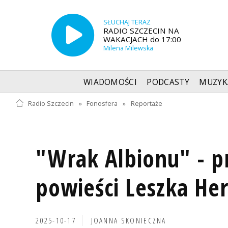
SŁUCHAJ TERAZ
RADIO SZCZECIN NA
WAKACJACH do 17:00
Milena Milewska
WIADOMOŚCI
PODCASTY
MUZYK
Radio Szczecin
»
Fonosfera
»
Reportaże
"Wrak Albionu" - p
powieści Leszka H
2025-10-17
JOANNA SKONIECZNA