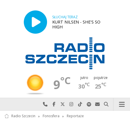
SŁUCHAJ TERAZ
KURT NILSEN - SHE'S SO
HIGH
°C
jutro
pojutrze
9
°C
°C
30
25
Najlepiej po prostu do nas zadzwoń
Odwiedź nas na Facebook-u
Odwiedź nas na X
Odwiedź nas na Instagram-ie
Odwiedź nas na TikTok-u
Szukaj nas na Spotify
Wyślij do nas w
Szukaj
Radio Szczecin
»
Fonosfera
»
Reportaże