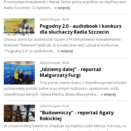
Przemysław Kowalewski i Marek Stelar piszą wspólnie ze słuchaczami
Radia Szczecin. Co tydzień…
» więcej
2026-02-05, godz. 06:00
Pogodny 2.0 - audiobook i konkurs
dla słuchaczy Radia Szczecin
Chcesz stworzyć audiobook razem z Przemysławem Kowalewskim i
Markiem Stelarem? Jeśli tak, to koniecznie weź udział w konkursie.
"Pogodny 2.0" to audiobook…
» więcej
2026-02-04, godz. 06:00
„Idziemy dalej” - reportaż
Małgorzaty Furgi
Trzy panie, mamy dzieci z niepełnosprawnościami
postanowiły pomóc sobie oraz innym rodzicom i opiekunom osób
niepełnosprawnych. Sylwia Mecha, Beata Błaszyńska…
» więcej
2026-02-03, godz. 05:36
"Budowniczy" - reportaż Agaty
Rokickiej
W szczecińskiej katedrze znajduje się Kaplica Ludzi Morza. A w niej, na