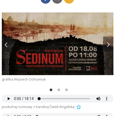
grafika Wojciech Ochrymiuk
K
S
posłuchaj rozmowy z Karoliną Ćwiek-Rogalską