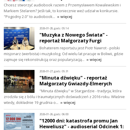
Chcesz stworzyć audiobook razem z Przemysławem Kowalewskim i
Markiem Stelarem? Jeśli tak, to koniecznie weź udział w konkursie.
"Pogodny 2.0" to audiobook…
» więcej
2026-01-28, godz. 05:14
"Muzyka z Nowego Świata" -
reportaż Małgorzaty Furgi
Bohaterem reportażu jest Piotr Nawrot - polski
misjonarz (werbista) i muzykolog. Od wielu lat pracuje w Boliwii, gdzie
zajmuje się rekonstrukcją oraz popularyzacją…
» więcej
2026-01-27, godz. 05:31
"Minuta dźwięku" - reportaż
Małgorzaty Gwiazdy-Elmerych
"Minuta dźwięku" w Stargardzie - tradycja, która
zrodziła się z bólu i traumatycznych doświadczeń z 2016 roku. Właśnie
wtedy, dokładnie 19 grudnia o…
» więcej
2026-01-26, godz. 06:00
"12000 dni: katastrofa promu Jan
Heweliusz" - audioserial Odcinek 1: