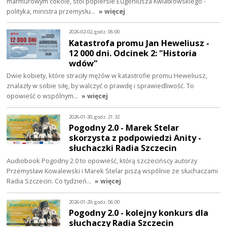
marmurowym cokole, stoi popiersie Eugeniusza Kwiatkowskiego -
polityka, ministra przemysłu…
» więcej
2026-02-02, godz. 06:00
Katastrofa promu Jan Heweliusz -
12 000 dni. Odcinek 2: "Historia
wdów"
Dwie kobiety, które straciły mężów w katastrofie promu Heweliusz,
znalazły w sobie siłę, by walczyć o prawdę i sprawiedliwość. To
opowieść o wspólnym…
» więcej
2026-01-30, godz. 21:32
Pogodny 2.0 - Marek Stelar
skorzysta z podpowiedzi Anity -
słuchaczki Radia Szczecin
Audiobook Pogodny 2.0 to opowieść, którą szczecińscy autorzy
Przemysław Kowalewski i Marek Stelar piszą wspólnie ze słuchaczami
Radia Szczecin. Co tydzień…
» więcej
2026-01-29, godz. 06:00
Pogodny 2.0 - kolejny konkurs dla
słuchaczy Radia Szczecin