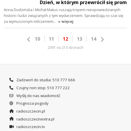
Dzień, w którym przewrócił się prom
Anna Dudzińska i Michał Matus ruszają tropem nieopowiedzianych
historii i ludzi związanych z tym wydarzeniem. Sprawdzają co czai się
za wymuszonym milczeniem…
» więcej
10
11
12
13
14
2091 na 210 stronach
Zadzwoń do studia: 510 777 666
Czujny non stop: 510 777 222
Wyślij do nas wiadomość
Prognoza pogody
radioszczecin.pl
radioszczecinextra.pl
radioszczecin.tv