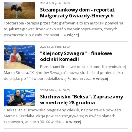
2025-12-30, godz. 06:00
Steampunkowy dom - reportaż
Małgorzaty Gwiazdy-Elmerych
Fototerapia - terapia przez fotografowanie to ich autorski pomysł na
to, jak integrować środowisko osób niepełnosprawnych, chorych
psychicznie lub z zaburzeniami…
» więcej
2025-12-28, godz. 12:00
"Klejnoty Szwagra" - finałowe
odcinki komedii
Przed nami finałowe odcinki komedii kryminalnej
Marka Stelara. "Klejnotów Szwagra" można słuchać od poniedziałku
do piątku po 11 i w poniedziałkowej Fonosferze…
» więcej
2025-12-26, godz. 06:00
Słuchowisko "Beksa". Zapraszamy
w niedzielę 28 grudnia
"Beksa" to słuchowisko Magdaleny Wleklik, na podstawie powieści
Marcina Grzelaka. Akcja powieści rozgrywa się w dwóch planach
czasowych, w latach 90. XX wieku…
» więcej