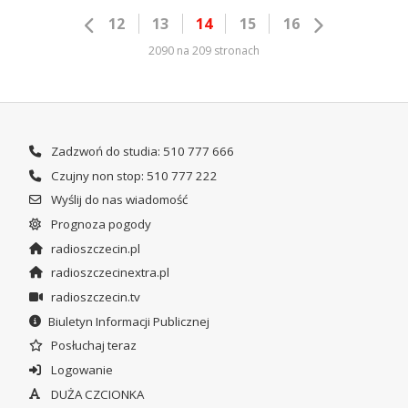
12
13
14
15
16
2090 na 209 stronach
Zadzwoń do studia: 510 777 666
Czujny non stop: 510 777 222
Wyślij do nas wiadomość
Prognoza pogody
radioszczecin.pl
radioszczecinextra.pl
radioszczecin.tv
Biuletyn Informacji Publicznej
Posłuchaj teraz
Logowanie
DUŻA CZCIONKA