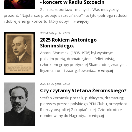
- koncert w Radiu Szczecin
Zamiast reportażu - mamy dla Was muzyczny
prezent. "Najstarsze przeboje szczecińskie" - to tytuł pełnego radości
i dobrej energii koncertu, który odbył…
» więcej
2025-12-26, godz. 22:00
2025 Rokiem Antoniego
Słonimskiego.
Antoni Słonimski (1895-1976) był wybitnym
polskim poetą, dramaturgiem i felietonistą,
członkiem grupy poetyckiej Skamander, znanym z
liryzmu, ironii i zaangażowania…
» więcej
2025-12-25, godz. 22:00
Czy czytamy Stefana Żeromskiego?
Stefan Żeromski prozaik, publicysta, dramaturg;
pierwszy prezes polskiego PEN Clubu, prezydent
Rzeczypospolitej Zakopiańskiej. Czterokrotnie
nominowany do Nagrody…
» więcej