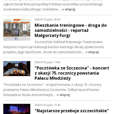
ogłosił Senat Rzeczpospolitej Polskiej na pro0śbę szczecińskiego
środowiska kulturalnego. Dokładnie…
» więcej
2026-01-07, godz. 06:00
Mieszkanie treningowe - droga do
samodzielności - reportaż
Małgorzaty Furgi
Szczeciński Oddział Krajowego Towarzystwa
Autyzmu rozpoczął realizację bardzo ważnego dla tej społeczności
projektu. Jego tytuł brzmi - Drzwi do samodzielności…
» więcej
2026-01-05, godz. 13:06
"Pocztówka ze Szczecina" - koncert
z okazji 75. rocznicy powstania
Pałacu Młodzieży
"Pocztówka ze Szczecina" - to tytuł koncertu z okazji 75. rocznicy
powstania Pałacu Młodzieży w Szczecinie. Odbył się pod koniec
listopada w Studiu Koncertowym…
» więcej
2026-01-01, godz. 15:36
"Najstarsze przeboje szczecińskie"