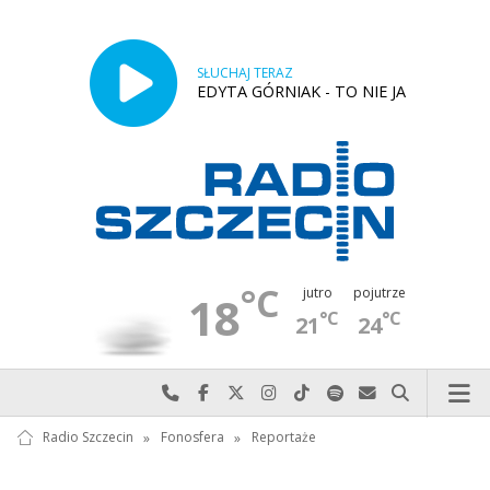
SŁUCHAJ TERAZ
EDYTA GÓRNIAK - TO NIE JA
°C
jutro
pojutrze
18
°C
°C
21
24
Najlepiej po prostu do nas zadzwoń
Odwiedź nas na Facebook-u
Odwiedź nas na X
Odwiedź nas na Instagram-ie
Odwiedź nas na TikTok-u
Szukaj nas na Spotify
Wyślij do nas w
Szukaj
Radio Szczecin
»
Fonosfera
»
Reportaże