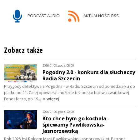
PODCAST AUDIO
AKTUALNOŚCI RSS
Zobacz także
2026-01-08, godz. 05:00
Pogodny 2.0 - konkurs dla słuchaczy
Radia Szczecin
Przygody detektywa z Pogodna - w Radiu Szczecin od poniedziałku do
piątku po 11. Całej opowieści możecie też posłuchać w czwartkowej
Fonosferze, po 19…
» więcej
2026-01-06, godz. 22:00
Kto chce bym go kochała -
śpiewamy Pawlikowska-
Jasnorzewską
Rok 2025 był Rokiem Marii Pawlikowskiej-Jasnorzewskiej. Patrona