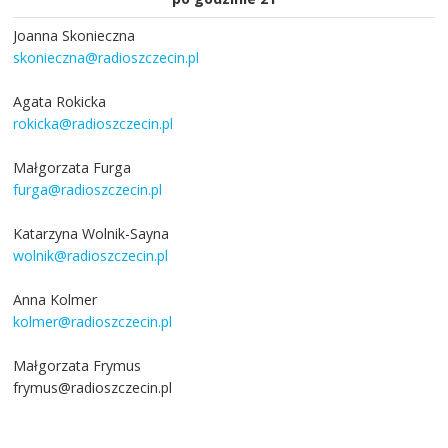
Joanna Skonieczna
skonieczna@radioszczecin.pl
Agata Rokicka
rokicka@radioszczecin.pl
Małgorzata Furga
furga@radioszczecin.pl
Katarzyna Wolnik-Sayna
wolnik@radioszczecin.pl
Anna Kolmer
kolmer@radioszczecin.pl
Małgorzata Frymus
frymus@radioszczecin.pl