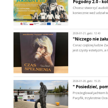
Pogodny 2.0 - ko
Chcesz stworzyć audiob
koniecznie weź udział 
2026-01-21, godz. 12:43
"Niczego nie żał
Coraz częściej ludzie 
jest czysty estetyzm, a
2026-01-20, godz. 15:25
" Posiedzieć, po
Przeżeglował jachtem bl
Pacyfik, trzykrotnie Oce