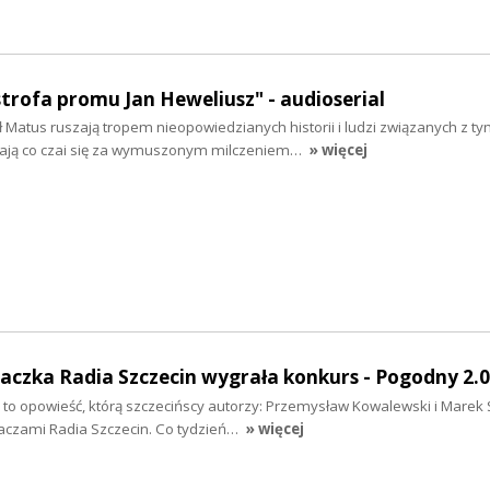
strofa promu Jan Heweliusz" - audioserial
 Matus ruszają tropem nieopowiedzianych historii i ludzi związanych z t
ją co czai się za wymuszonym milczeniem…
» więcej
haczka Radia Szczecin wygrała konkurs - Pogodny 2.0
to opowieść, którą szczecińscy autorzy: Przemysław Kowalewski i Marek S
haczami Radia Szczecin. Co tydzień…
» więcej