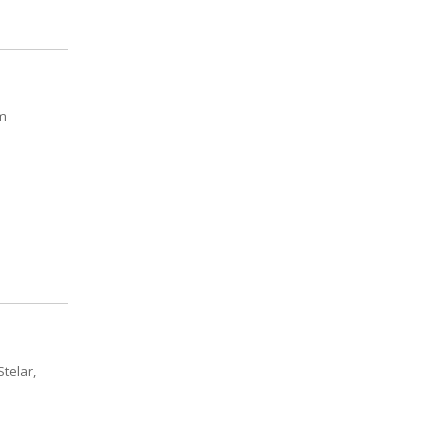
ym
telar,