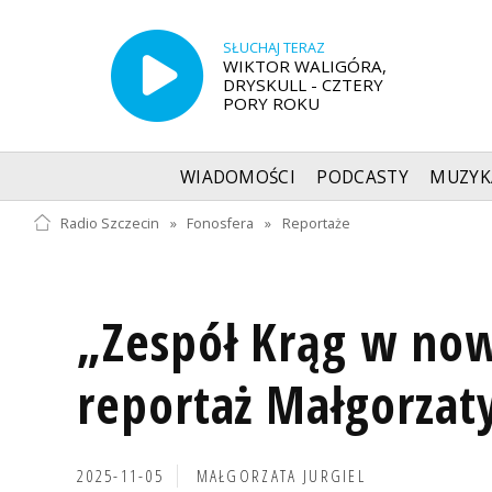
SŁUCHAJ TERAZ
WIKTOR WALIGÓRA,
DRYSKULL - CZTERY
PORY ROKU
WIADOMOŚCI
PODCASTY
MUZYK
Radio Szczecin
»
Fonosfera
»
Reportaże
„Zespół Krąg w now
reportaż Małgorzaty
2025-11-05
MAŁGORZATA JURGIEL