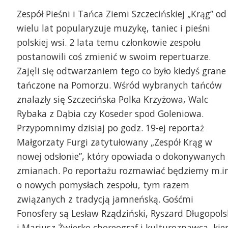
Zespół Pieśni i Tańca Ziemi Szczecińskiej „Krąg” od
wielu lat popularyzuje muzykę, taniec i pieśni
polskiej wsi. 2 lata temu członkowie zespołu
postanowili coś zmienić w swoim repertuarze.
Zajęli się odtwarzaniem tego co było kiedyś grane 
tańczone na Pomorzu. Wśród wybranych tańców
znalazły się Szczecińska Polka Krzyżowa, Walc
Rybaka z Dąbia czy Koseder spod Goleniowa.
Przypomnimy dzisiaj po godz. 19-ej reportaż
Małgorzaty Furgi zatytułowany „Zespół Krąg w
nowej odsłonie”, który opowiada o dokonywanych
zmianach. Po reportażu rozmawiać będziemy m.i
o nowych pomysłach zespołu, tym razem
związanych z tradycją jamneńską. Gośćmi
Fonosfery są Lesław Rządziński, Ryszard Długopols
i Mariusz Żwierko choreograf i kulturoznawca, kier