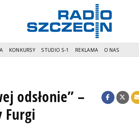
A
KONKURSY
STUDIO S-1
REKLAMA
O NAS
ej odsłonie” –
 Furgi