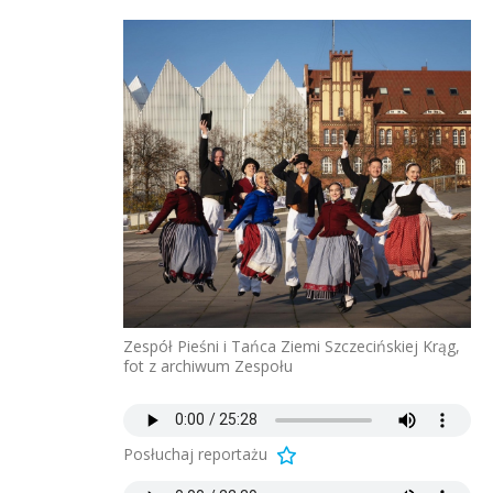
Zespół Pieśni i Tańca Ziemi Szczecińskiej Krąg,
fot z archiwum Zespołu
Posłuchaj reportażu