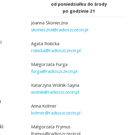
od poniedziałku do środy
po godzinie 21
Joanna Skonieczna
skonieczna@radioszczecin.pl
i
Agata Rokicka
rokicka@radioszczecin.pl
Małgorzata Furga
furga@radioszczecin.pl
Katarzyna Wolnik-Sayna
wolnik@radioszczecin.pl
n
Anna Kolmer
kolmer@radioszczecin.pl
ki
Małgorzata Frymus
frymus@radioszczecin.pl
.