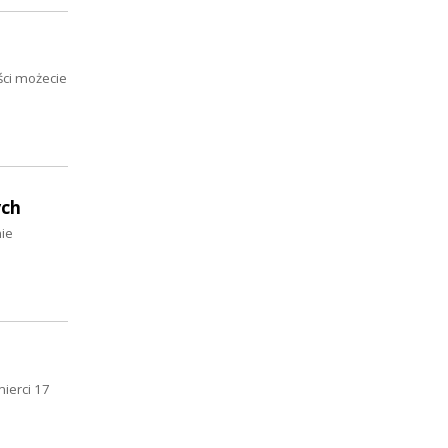
ści możecie
ych
ie
ierci 17