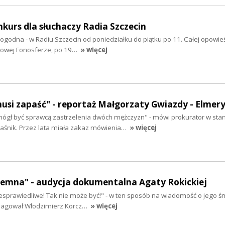
nkurs dla słuchaczy Radia Szczecin
godna - w Radiu Szczecin od poniedziałku do piątku po 11. Całej opowie
kowej Fonosferze, po 19…
» więcej
usi zapaść" - reportaż Małgorzaty Gwiazdy - Elmer
mógł być sprawcą zastrzelenia dwóch mężczyzn" - mówi prokurator w stan
aśnik. Przez lata miała zakaz mówienia…
» więcej
emna" - audycja dokumentalna Agaty Rokickiej
esprawiedliwe! Tak nie może być!" - w ten sposób na wiadomość o jego śm
reagował Włodzimierz Korcz…
» więcej