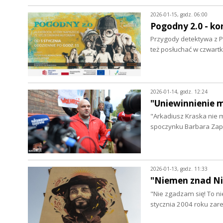
2026-01-15, godz. 06:00
Pogodny 2.0 - ko
Przygody detektywa z Po
też posłuchać w czwart
2026-01-14, godz. 12:24
"Uniewinnienie m
"Arkadiusz Kraska nie 
spoczynku Barbara Zap
2026-01-13, godz. 11:33
"Niemen znad Ni
"Nie zgadzam się! To ni
stycznia 2004 roku za