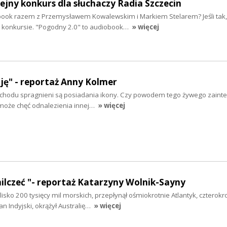
lejny konkurs dla słuchaczy Radia Szczecin
ook razem z Przemysławem Kowalewskim i Markiem Stelarem? Jeśli tak,
w konkursie. "Pogodny 2.0" to audiobook…
» więcej
uję" - reportaż Anny Kolmer
Zachodu spragnieni są posiadania ikony. Czy powodem tego żywego zaint
 może chęć odnalezienia innej…
» więcej
milczeć "- reportaż Katarzyny Wolnik-Sayny
isko 200 tysięcy mil morskich, przepłynął ośmiokrotnie Atlantyk, czterokr
an Indyjski, okrążył Australię…
» więcej