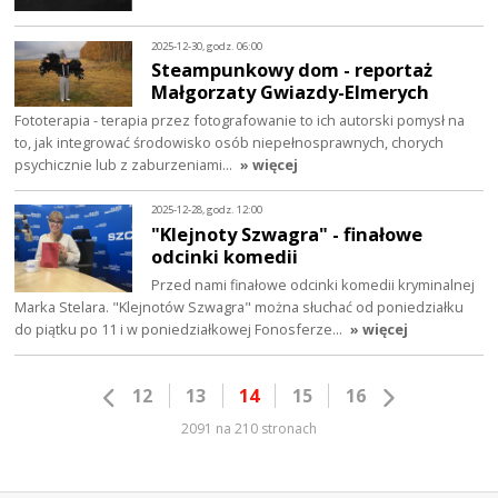
2025-12-30, godz. 06:00
Steampunkowy dom - reportaż
Małgorzaty Gwiazdy-Elmerych
Fototerapia - terapia przez fotografowanie to ich autorski pomysł na
to, jak integrować środowisko osób niepełnosprawnych, chorych
psychicznie lub z zaburzeniami…
» więcej
2025-12-28, godz. 12:00
"Klejnoty Szwagra" - finałowe
odcinki komedii
Przed nami finałowe odcinki komedii kryminalnej
Marka Stelara. "Klejnotów Szwagra" można słuchać od poniedziałku
do piątku po 11 i w poniedziałkowej Fonosferze…
» więcej
12
13
14
15
16
2091 na 210 stronach