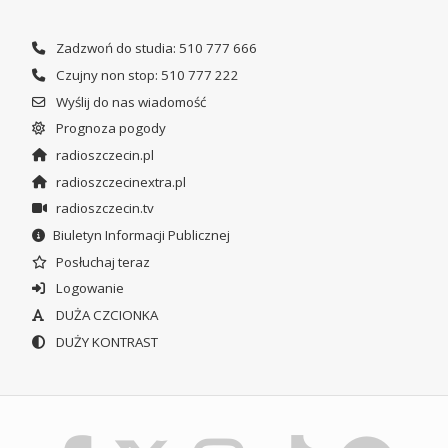
Zadzwoń do studia: 510 777 666
Czujny non stop: 510 777 222
Wyślij do nas wiadomość
Prognoza pogody
radioszczecin.pl
radioszczecinextra.pl
radioszczecin.tv
Biuletyn Informacji Publicznej
Posłuchaj teraz
Logowanie
DUŻA CZCIONKA
DUŻY KONTRAST