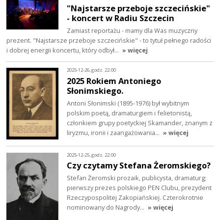
"Najstarsze przeboje szczecińskie"
- koncert w Radiu Szczecin
Zamiast reportażu - mamy dla Was muzyczny
prezent. "Najstarsze przeboje szczecińskie" - to tytuł pełnego radości
i dobrej energii koncertu, który odbył…
» więcej
2025-12-26, godz. 22:00
2025 Rokiem Antoniego
Słonimskiego.
Antoni Słonimski (1895-1976) był wybitnym
polskim poetą, dramaturgiem i felietonistą,
członkiem grupy poetyckiej Skamander, znanym z
liryzmu, ironii i zaangażowania…
» więcej
2025-12-25, godz. 22:00
Czy czytamy Stefana Żeromskiego?
Stefan Żeromski prozaik, publicysta, dramaturg;
pierwszy prezes polskiego PEN Clubu, prezydent
Rzeczypospolitej Zakopiańskiej. Czterokrotnie
nominowany do Nagrody…
» więcej