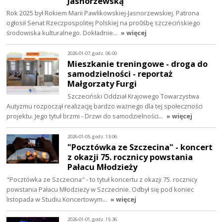
Jasnorzewską
Rok 2025 był Rokiem Marii Pawlikowskiej-Jasnorzewskiej. Patrona
ogłosił Senat Rzeczpospolitej Polskiej na pro0śbę szczecińskiego
środowiska kulturalnego. Dokładnie…
» więcej
2026-01-07, godz. 06:00
Mieszkanie treningowe - droga do
samodzielności - reportaż
Małgorzaty Furgi
Szczeciński Oddział Krajowego Towarzystwa
Autyzmu rozpoczął realizację bardzo ważnego dla tej społeczności
projektu. Jego tytuł brzmi - Drzwi do samodzielności…
» więcej
2026-01-05, godz. 13:06
"Pocztówka ze Szczecina" - koncert
z okazji 75. rocznicy powstania
Pałacu Młodzieży
"Pocztówka ze Szczecina" - to tytuł koncertu z okazji 75. rocznicy
powstania Pałacu Młodzieży w Szczecinie. Odbył się pod koniec
listopada w Studiu Koncertowym…
» więcej
2026-01-01, godz. 15:36