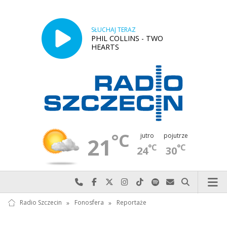
SŁUCHAJ TERAZ
PHIL COLLINS - TWO
HEARTS
°C
jutro
pojutrze
21
°C
°C
24
30
Najlepiej po prostu do nas zadzwoń
Odwiedź nas na Facebook-u
Odwiedź nas na X
Odwiedź nas na Instagram-ie
Odwiedź nas na TikTok-u
Szukaj nas na Spotify
Wyślij do nas w
Szukaj
Radio Szczecin
»
Fonosfera
»
Reportaże