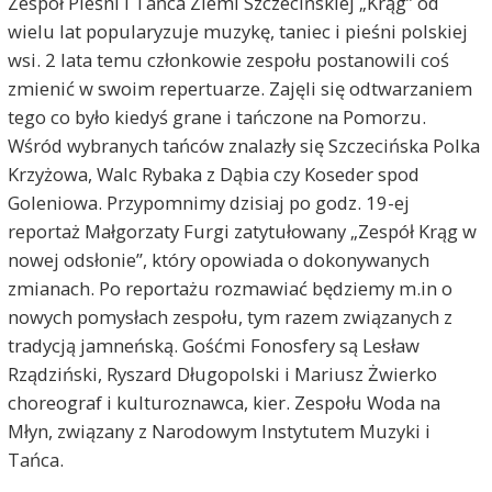
Zespół Pieśni i Tańca Ziemi Szczecińskiej „Krąg” od
wielu lat popularyzuje muzykę, taniec i pieśni polskiej
wsi. 2 lata temu członkowie zespołu postanowili coś
zmienić w swoim repertuarze. Zajęli się odtwarzaniem
tego co było kiedyś grane i tańczone na Pomorzu.
Wśród wybranych tańców znalazły się Szczecińska Polka
Krzyżowa, Walc Rybaka z Dąbia czy Koseder spod
Goleniowa. Przypomnimy dzisiaj po godz. 19-ej
reportaż Małgorzaty Furgi zatytułowany „Zespół Krąg w
nowej odsłonie”, który opowiada o dokonywanych
zmianach. Po reportażu rozmawiać będziemy m.in o
nowych pomysłach zespołu, tym razem związanych z
tradycją jamneńską. Gośćmi Fonosfery są Lesław
Rządziński, Ryszard Długopolski i Mariusz Żwierko
choreograf i kulturoznawca, kier. Zespołu Woda na
Młyn, związany z Narodowym Instytutem Muzyki i
Tańca.