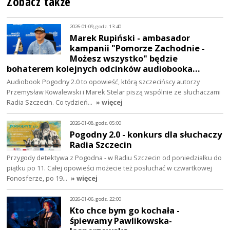
Zobacz także
2026-01-09, godz. 13:40
Marek Rupiński - ambasador
kampanii "Pomorze Zachodnie -
Możesz wszystko" będzie
bohaterem kolejnych odcinków audiobooka…
Audiobook Pogodny 2.0 to opowieść, którą szczecińscy autorzy
Przemysław Kowalewski i Marek Stelar piszą wspólnie ze słuchaczami
Radia Szczecin. Co tydzień…
» więcej
2026-01-08, godz. 05:00
Pogodny 2.0 - konkurs dla słuchaczy
Radia Szczecin
Przygody detektywa z Pogodna - w Radiu Szczecin od poniedziałku do
piątku po 11. Całej opowieści możecie też posłuchać w czwartkowej
Fonosferze, po 19…
» więcej
2026-01-06, godz. 22:00
Kto chce bym go kochała -
śpiewamy Pawlikowska-