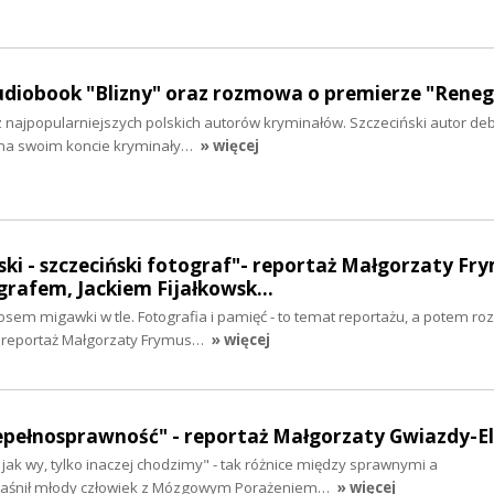
audiobook "Blizny" oraz rozmowa o premierze "Rene
 z najpopularniejszych polskich autorów kryminałów. Szczeciński autor de
 na swoim koncie kryminały…
» więcej
ki - szczeciński fotograf"- reportaż Małgorzaty Fr
rafem, Jackiem Fijałkowsk…
osem migawki w tle. Fotografia i pamięć - to temat reportażu, a potem r
reportaż Małgorzaty Frymus…
» więcej
niepełnosprawność" - reportaż Małgorzaty Gwiazdy-
jak wy, tylko inaczej chodzimy" - tak różnice między sprawnymi a
jaśnił młody człowiek z Mózgowym Porażeniem…
» więcej