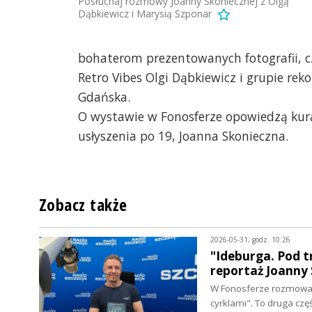
Posłuchaj rozmowy Joanny Skoniecznej z Olgą
Dąbkiewicz i Marysią Szponar
bohaterom prezentowanych fotografii, cz
Retro Vibes Olgi Dąbkiewicz i grupie re
Gdańska.
O wystawie w Fonosferze opowiedzą kurat
usłyszenia po 19, Joanna Skonieczna.
Zobacz także
2026-05-31, godz. 10:26
"Ideburga. Pod t
reportaż Joanny 
W Fonosferze rozmowa 
cyrklami". To druga cz