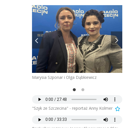
ską Danę można
Ub
.in na wystawie w
był
Marysia Szponar i Olga Dąbkiewicz
Szełemej
Mu
[A
"Szyk ze Szczecina" - reportaż Anny Kolmer