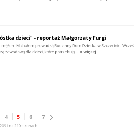
óstka dzieci" - reportaż Małgorzaty Furgi
z mężem Michałem prowadzą Rodzinny Dom Dziecka w Szczecinie. Wcześ
czą zawodową dla dzieci, które potrzebują…
» więcej
4
5
6
7
2091 na 210 stronach