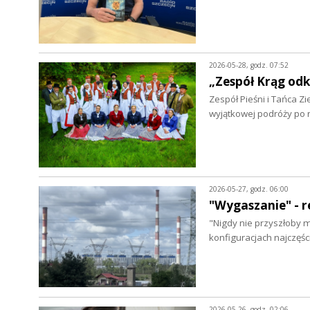
2026-05-28, godz. 07:52
„Zespół Krąg od
Zespół Pieśni i Tańca Z
wyjątkowej podróży po 
2026-05-27, godz. 06:00
"Wygaszanie" - 
"Nigdy nie przyszłoby mi
konfiguracjach najczęś
2026-05-26, godz. 02:06