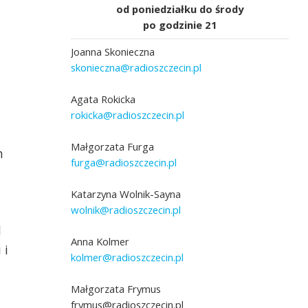
od poniedziałku do środy
po godzinie 21
Joanna Skonieczna
skonieczna@radioszczecin.pl
Agata Rokicka
rokicka@radioszczecin.pl
Małgorzata Furga
m
furga@radioszczecin.pl
Ubrania szyte przez szczecińską Danę moż
było kilka lat temu zobaczyć m.in na wysta
 Dąbkiewicz
Muzeum Techniki. Fot. Łukasz Szełemej
Katarzyna Wolnik-Sayna
[Archiwum Radia Szczecin] |
wolnik@radioszczecin.pl
d
Anna Kolmer
 i
kolmer@radioszczecin.pl
Małgorzata Frymus
frymus@radioszczecin.pl