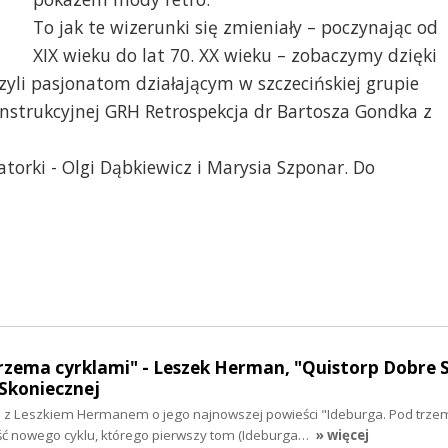
To jak te wizerunki się zmieniały – poczynając od
XIX wieku do lat 70. XX wieku – zobaczymy dzięki
yli pasjonatom działającym w szczecińskiej grupie
konstrukcyjnej GRH Retrospekcja dr Bartosza Gondka z
orki - Olgi Dąbkiewicz i Marysia Szponar. Do
rzema cyrklami" - Leszek Herman, "Quistorp Dobre S
Skoniecznej
z Leszkiem Hermanem o jego najnowszej powieści "Ideburga. Pod trze
ęść nowego cyklu, którego pierwszy tom (Ideburga…
» więcej