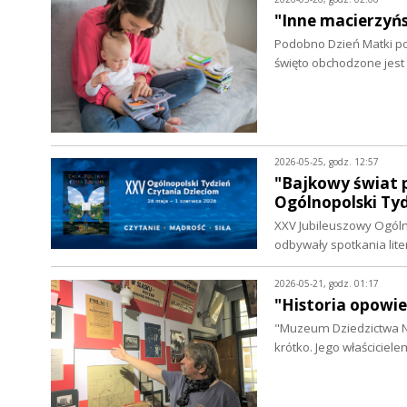
"Inne macierzyń
Podobno Dzień Matki po
święto obchodzone jest 
2026-05-25, godz. 12:57
"Bajkowy świat p
Ogólnopolski Ty
XXV Jubileuszowy Ogólno
odbywały spotkania lit
2026-05-21, godz. 01:17
"Historia opowie
"Muzeum Dziedzictwa Na
krótko. Jego właściciele