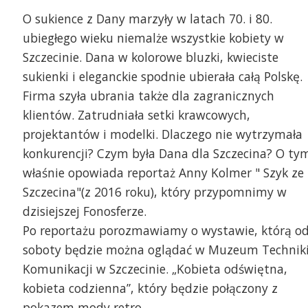
O sukience z Dany marzyły w latach 70. i 80.
ubiegłego wieku niemalże wszystkie kobiety w
Szczecinie. Dana w kolorowe bluzki, kwieciste
sukienki i eleganckie spodnie ubierała całą Polskę.
Firma szyła ubrania także dla zagranicznych
klientów. Zatrudniała setki krawcowych,
projektantów i modelki. Dlaczego nie wytrzymała
konkurencji? Czym była Dana dla Szczecina? O ty
rania szyte przez szczecińską Danę można
właśnie opowiada reportaż Anny Kolmer " Szyk ze
o kilka lat temu zobaczyć m.in na wystawie w
Marysia Szponar i Olga
Szczecina"(z 2016 roku), który przypomnimy w
zeum Techniki. Fot. Łukasz Szełemej
rchiwum Radia Szczecin] |
dzisiejszej Fonosferze.
Po reportażu porozmawiamy o wystawie, którą o
soboty będzie można oglądać w Muzeum Techniki
Komunikacji w Szczecinie. „Kobieta odświętna,
kobieta codzienna”, który będzie połączony z
pokazem mody retro.