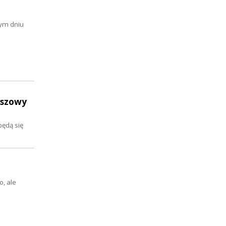
tym dniu
uszowy
będą się
, ale