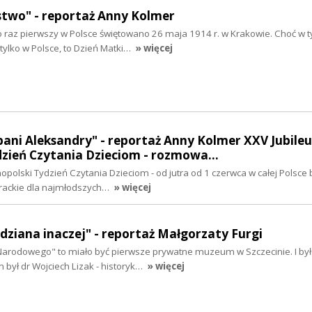
stwo" - reportaż Anny Kolmer
 raz pierwszy w Polsce świętowano 26 maja 1914 r. w Krakowie. Choć w 
tylko w Polsce, to Dzień Matki…
» więcej
ani Aleksandry" - reportaż Anny Kolmer XXV Jubile
dzień Czytania Dzieciom - rozmowa…
polski Tydzień Czytania Dzieciom - od jutra od 1 czerwca w całej Polsce 
erackie dla najmłodszych…
» więcej
dziana inaczej" - reportaż Małgorzaty Furgi
rodowego" to miało być pierwsze prywatne muzeum w Szczecinie. I było
m był dr Wojciech Lizak - historyk…
» więcej