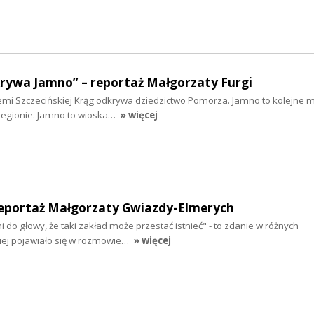
krywa Jamno” – reportaż Małgorzaty Furgi
iemi Szczecińskiej Krąg odkrywa dziedzictwo Pomorza. Jamno to kolejne mi
regionie. Jamno to wioska…
» więcej
reportaż Małgorzaty Gwiazdy-Elmerych
 do głowy, że taki zakład może przestać istnieć" - to zdanie w różnych
ciej pojawiało się w rozmowie…
» więcej