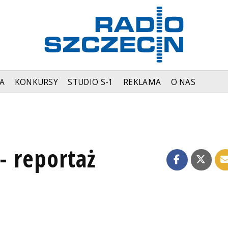
A
KONKURSY
STUDIO S-1
REKLAMA
O NAS
- reportaż