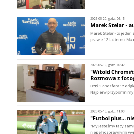
2026-05-20, godz. 06:15
Marek Stelar - 
Marek Stelar - to jeden
prawie 12 lat temu. Ma
2026-05-19, godz. 10:42
"Witold Chromińs
Rozmowa z fotog
Dziś "Fonosfera" z odgł
Najpierw przypomnimy 
2026-05-16, godz. 11:00
"Futbol plus... 
"My jesteśmy tacy sami 
niepełnosprawnymi wy