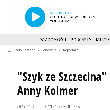
SŁUCHAJ TERAZ
CUTTING CREW - DIED IN
YOUR ARMS
WIADOMOŚCI
PODCASTY
MUZYK
Radio Szczecin
»
Fonosfera
»
Reportaże
"Szyk ze Szczecina" 
Anny Kolmer
2025-11-06
JOANNA SKONIECZNA