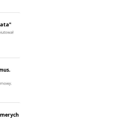
gata"
biutował
ymus.
ozmowy.
Elmerych