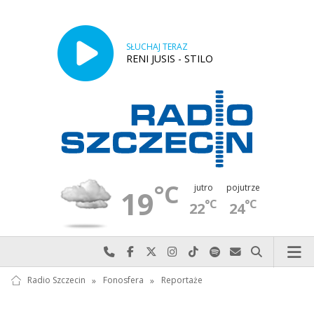
SŁUCHAJ TERAZ
RENI JUSIS - STILO
°C
jutro
pojutrze
19
°C
°C
22
24
Najlepiej po prostu do nas zadzwoń
Odwiedź nas na Facebook-u
Odwiedź nas na X
Odwiedź nas na Instagram-ie
Odwiedź nas na TikTok-u
Szukaj nas na Spotify
Wyślij do nas w
Szukaj
Radio Szczecin
»
Fonosfera
»
Reportaże