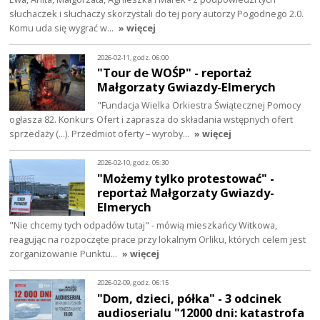
słuchaczek i słuchaczy skorzystali do tej pory autorzy Pogodnego 2.0.
Komu uda się wygrać w…
» więcej
2026-02-11, godz. 06:00
"Tour de WOŚP" - reportaż
Małgorzaty Gwiazdy-Elmerych
"Fundacja Wielka Orkiestra Świątecznej Pomocy
ogłasza 82. Konkurs Ofert i zaprasza do składania wstępnych ofert
sprzedaży (...). Przedmiot oferty – wyroby…
» więcej
2026-02-10, godz. 05:30
"Możemy tylko protestować" -
reportaż Małgorzaty Gwiazdy-
Elmerych
"Nie chcemy tych odpadów tutaj" - mówią mieszkańcy Witkowa,
reagując na rozpoczęte prace przy lokalnym Orliku, których celem jest
zorganizowanie Punktu…
» więcej
2026-02-09, godz. 06:15
"Dom, dzieci, półka" - 3 odcinek
audioserialu "12000 dni: katastrofa