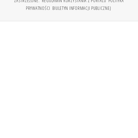
ZASTRZEŻONE.
REGULAMIN KORZYSTANIA Z PORTALU
POLITYKA
PRYWATNOŚCI
BIULETYN INFORMACJI PUBLICZNEJ