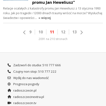
promu Jan Heweliusz"
Relacje ocalałych z katastrofy promu Jan Heweliusz z 13 stycznia 1993
roku. Jak po tragedii i 12000 dniach traumy wrócić na morze? Wysłuchaj
świadectw i opowieści:…
» więcej
9
10
11
12
13
2091 na 210 stronach
Zadzwoń do studia: 510 777 666
Czujny non stop: 510 777 222
Wyślij do nas wiadomość
Prognoza pogody
radioszczecin.pl
radioszczecinextra.pl
radioszczecin.tv