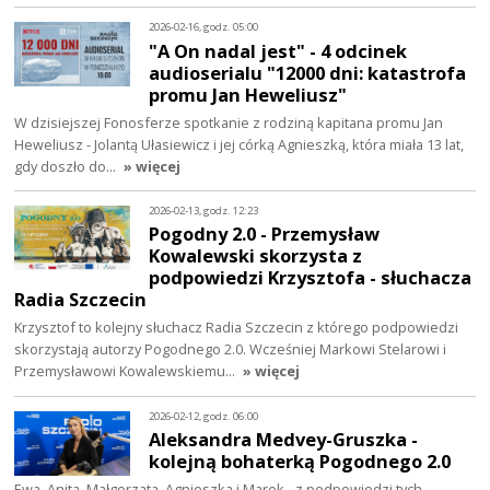
2026-02-16, godz. 05:00
"A On nadal jest" - 4 odcinek
audioserialu "12000 dni: katastrofa
promu Jan Heweliusz"
W dzisiejszej Fonosferze spotkanie z rodziną kapitana promu Jan
Heweliusz - Jolantą Ułasiewicz i jej córką Agnieszką, która miała 13 lat,
gdy doszło do…
» więcej
2026-02-13, godz. 12:23
Pogodny 2.0 - Przemysław
Kowalewski skorzysta z
podpowiedzi Krzysztofa - słuchacza
Radia Szczecin
Krzysztof to kolejny słuchacz Radia Szczecin z którego podpowiedzi
skorzystają autorzy Pogodnego 2.0. Wcześniej Markowi Stelarowi i
Przemysławowi Kowalewskiemu…
» więcej
2026-02-12, godz. 06:00
Aleksandra Medvey-Gruszka -
kolejną bohaterką Pogodnego 2.0
Ewa, Anita, Małgorzata, Agnieszka i Marek - z podpowiedzi tych