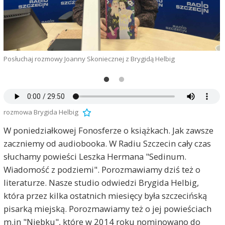
g
Posłuchaj rozmowy Joanny Skoniecznej z Brygidą Helbig
rozmowa Brygida Helbig
W poniedziałkowej Fonosferze o książkach. Jak zawsze
zaczniemy od audiobooka. W Radiu Szczecin cały czas
słuchamy powieści Leszka Hermana "Sedinum.
Wiadomość z podziemi". Porozmawiamy dziś też o
literaturze. Nasze studio odwiedzi Brygida Helbig,
która przez kilka ostatnich miesięcy była szczecińską
pisarką miejską. Porozmawiamy też o jej powieściach
m.in "Niebku", które w 2014 roku nominowano do