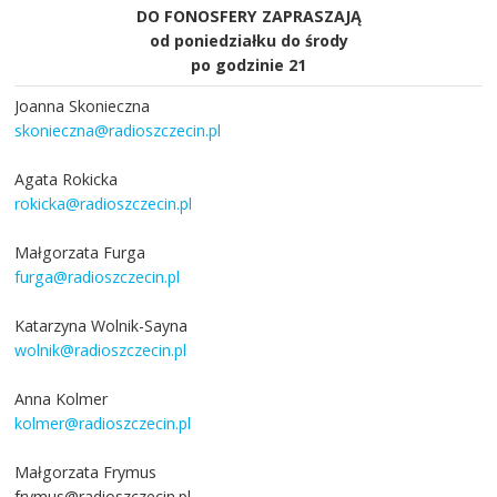
DO FONOSFERY ZAPRASZAJĄ
od poniedziałku do środy
po godzinie 21
Joanna Skonieczna
skonieczna@radioszczecin.pl
Agata Rokicka
rokicka@radioszczecin.pl
Małgorzata Furga
furga@radioszczecin.pl
Katarzyna Wolnik-Sayna
wolnik@radioszczecin.pl
Anna Kolmer
kolmer@radioszczecin.pl
Małgorzata Frymus
frymus@radioszczecin.pl