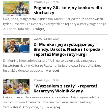
2026-02-19, godz. 06:00
Pogodny 2.0 - kolejny konkurs dla
słuchaczy
Ewa, Anita, Małgorzata, Agnieszka, Marek i Krzysztof - z podpowiedzi
tych słuchaczek i słuchaczy skorzystali do tej pory autorzy Pogodnego
2.0. Komu uda się…
» więcej
2026-02-18, godz. 06:00
Dr Monika i jej asystujące psy -
Brandy, Dakota, Neska i Torpeda –
reportaż Małgorzaty Furgi
Dr Monika Niewiadomska, prof. US, na co dzień związana jest z
Instytutem Nauk o Kulturze Fizycznej Uniwersytetu Szczecińskiego.
Jest także dogoterapeutką…
» więcej
2026-02-17, godz. 05:35
"Wyszedłem z szafy" - reportaż
Katarzyny Wolnik-Sayny
Łukasz. Teraz chce mówić - uważa, że należy głośno opowiadać o
swoich doświadczeniach. Chwilami zamienia się w dzielnego
"edukatora", który chce, by…
» więcej