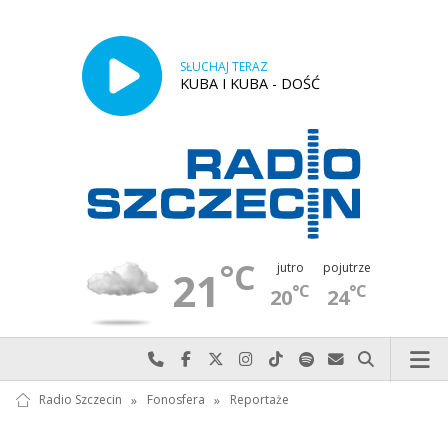
SŁUCHAJ TERAZ
KUBA I KUBA - DOŚĆ
°C
jutro
pojutrze
21
°C
°C
20
24
Najlepiej po prostu do nas zadzwoń
Odwiedź nas na Facebook-u
Odwiedź nas na X
Odwiedź nas na Instagram-ie
Odwiedź nas na TikTok-u
Szukaj nas na Spotify
Wyślij do nas w
Szukaj
Radio Szczecin
»
Fonosfera
»
Reportaże