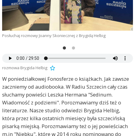
g
Posłuchaj rozmowy Joanny Skoniecznej z Brygidą Helbig
rozmowa Brygida Helbig
W poniedziałkowej Fonosferze o książkach. Jak zawsze
zaczniemy od audiobooka. W Radiu Szczecin cały czas
słuchamy powieści Leszka Hermana "Sedinum.
Wiadomość z podziemi". Porozmawiamy dziś też o
literaturze. Nasze studio odwiedzi Brygida Helbig,
która przez kilka ostatnich miesięcy była szczecińską
pisarką miejską. Porozmawiamy też o jej powieściach
m.in "Niebku", które w 2014 roku nominowano do