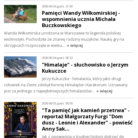
2026-06-04, godz. 21:00
Pamięci Wandy Wiłkomirskiej -
wspomnienia ucznia Michała
Buczkowskiego
Wanda Wiłkomirska urodzona w Warszawie to legenda polskiej
wiolinistyki. Pochodziła ze znanej rodziny muzyków. Naukę gry na
skrzypcach rozpoczęła w wieku…
» więcej
2026-06-04, godz. 08:52
"Himalaje" - słuchowisko o Jerzym
Kukuczce
Jerzy Kukuczka - himalaista, który jako drugi
człowiek na Ziemi zdobył Koronę Himalajów i Karakorum. Uznawany
jest za jednego z najwybitniejszych himalaistów…
» więcej
2026-06-03, godz. 06:00
"Ta pamięć jak kamień przetrwa" -
reportaż Małgorzaty Furgi "Dom
dusz - Leonie i Alexander" - powieść
Anny Sak…
Jak z opowieścią o trudnej historii dotrzeć do