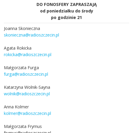
DO FONOSFERY ZAPRASZAJĄ
od poniedziałku do środy
po godzinie 21
Joanna Skonieczna
skonieczna@radioszczecin.pl
Agata Rokicka
rokicka@radioszczecin.pl
Małgorzata Furga
furga@radioszczecin.pl
Katarzyna Wolnik-Sayna
wolnik@radioszczecin.pl
Anna Kolmer
kolmer@radioszczecin.pl
Małgorzata Frymus
frymus@radioszczecin.pl