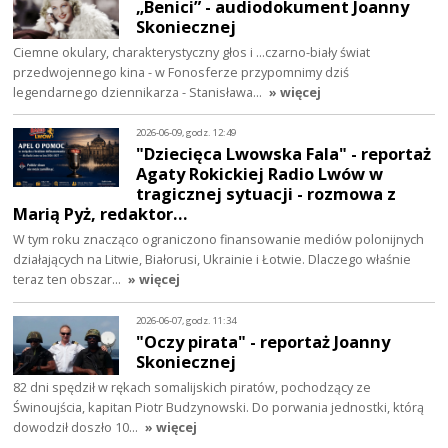
„Benici” - audiodokument Joanny
Skoniecznej
Ciemne okulary, charakterystyczny głos i ...czarno-biały świat
przedwojennego kina - w Fonosferze przypomnimy dziś
legendarnego dziennikarza - Stanisława…
» więcej
2026-06-09, godz. 12:49
"Dziecięca Lwowska Fala" - reportaż
Agaty Rokickiej Radio Lwów w
tragicznej sytuacji - rozmowa z
Marią Pyż, redaktor…
W tym roku znacząco ograniczono finansowanie mediów polonijnych
działających na Litwie, Białorusi, Ukrainie i Łotwie. Dlaczego właśnie
teraz ten obszar…
» więcej
2026-06-07, godz. 11:34
"Oczy pirata" - reportaż Joanny
Skoniecznej
82 dni spędził w rękach somalijskich piratów, pochodzący ze
Świnoujścia, kapitan Piotr Budzynowski. Do porwania jednostki, którą
dowodził doszło 10…
» więcej