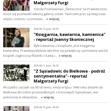
Małgorzaty Furgi
Szkoła Podstawowa „Słoneczna” na Prawobrzeżu
może się pochwalić własną galerią sztuki. Twórcami prac są miejscowi
artyści, rodzice i uczniowie…
» więcej
2026-06-15, godz. 06:00
"Księgarnia, kawiarnia, kamienica"
- reportaż Joanny Skoniecznej
Była kawiarnia z książkami, jest księgarnia
kameralna. Prawdopodobnie wkrótce się powiększy i ponownie wśród
książek zagoszczą filiżanki z kawą i…
» więcej
2026-06-11, godz. 06:00
"Z Sąsiadowic do Bielkowa - podróż
sentymentalna"- reportaż
Małgorzaty Furgi
Wszystko zaczęło się 80 lat temu, kiedy w lipcu 1946 roku dotarło do
Bielkowa 40 rodzin przesiedlonych z kresowych Sąsiadowic, wsi
położonej w obwodzie…
» więcej
2026-06-10, godz. 06:00