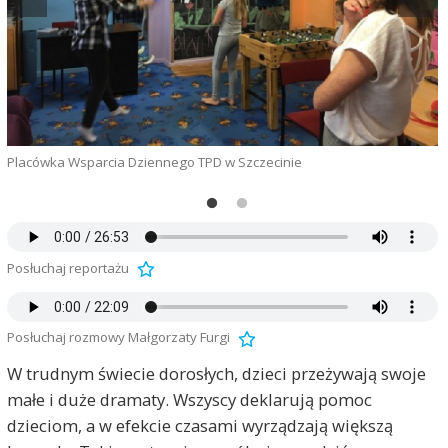
"
Placówka Wsparcia Dziennego TPD w Szczecinie
G
Posłuchaj reportażu
Posłuchaj rozmowy Małgorzaty Furgi
W trudnym świecie dorosłych, dzieci przeżywają swoje
małe i duże dramaty. Wszyscy deklarują pomoc
dzieciom, a w efekcie czasami wyrządzają większą