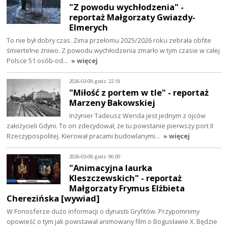
"Z powodu wychłodzenia" -
reportaż Małgorzaty Gwiazdy-
Elmerych
To nie był dobry czas. Zima przełomu 2025/2026 roku zebrała obfite
śmiertelne żniwo. Z powodu wychłodzenia zmarło w tym czasie w całej
Polsce 51 osób-od…
» więcej
2026-03-09, godz. 22:18
"Miłość z portem w tle" - reportaż
Marzeny Bakowskiej
Inżynier Tadeusz Wenda jest jednym z ojców
założycieli Gdyni. To on zdecydował, że tu powstanie pierwszy port II
Rzeczypospolitej. Kierował pracami budowlanymi…
» więcej
2026-03-09, godz. 06:00
"Animacyjna laurka
Kleszczewskich" - reportaż
Małgorzaty Frymus Elżbieta
Cherezińska [wywiad]
W Fonosferze dużo informacji o dynastii Gryfitów. Przypomnimy
opowieść o tym jak powstawał animowany film o Bogusławie X. Będzie