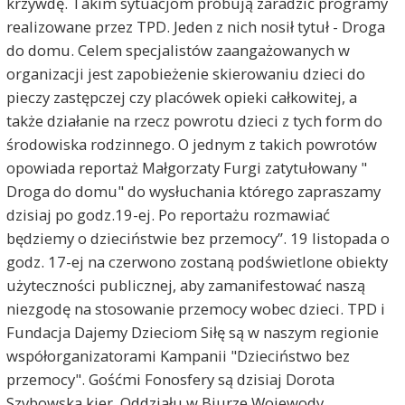
krzywdę. Takim sytuacjom próbują zaradzić programy
realizowane przez TPD. Jeden z nich nosił tytuł - Droga
do domu. Celem specjalistów zaangażowanych w
organizacji jest zapobieżenie skierowaniu dzieci do
pieczy zastępczej czy placówek opieki całkowitej, a
także działanie na rzecz powrotu dzieci z tych form do
środowiska rodzinnego. O jednym z takich powrotów
opowiada reportaż Małgorzaty Furgi zatytułowany "
Droga do domu" do wysłuchania którego zapraszamy
dzisiaj po godz.19-ej. Po reportażu rozmawiać
będziemy o dzieciństwie bez przemocy”. 19 listopada o
godz. 17-ej na czerwono zostaną podświetlone obiekty
użyteczności publicznej, aby zamanifestować naszą
niezgodę na stosowanie przemocy wobec dzieci. TPD i
Fundacja Dajemy Dzieciom Siłę są w naszym regionie
współorganizatorami Kampanii "Dzieciństwo bez
przemocy". Gośćmi Fonosfery są dzisiaj Dorota
Szybowska kier. Oddziału w Biurze Wojewody,