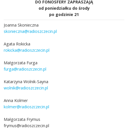
DO FONOSFERY ZAPRASZAJĄ
od poniedziałku do środy
po godzinie 21
Joanna Skonieczna
skonieczna@radioszczecin.pl
Agata Rokicka
rokicka@radioszczecin.pl
Małgorzata Furga
furga@radioszczecin.pl
Katarzyna Wolnik-Sayna
wolnik@radioszczecin.pl
Anna Kolmer
kolmer@radioszczecin.pl
Małgorzata Frymus
frymus@radioszczecin.pl