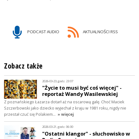
PODCAST AUDIO
AKTUALNOŚCI RSS
Zobacz także
2026-03-23, godz. 23:07
"Życie to musi być coś więcej" -
reportaż Wandy Wasilewskiej
Z poznańskiego Łazarza dotarł aż na oscarową galę. Choć Maciek
Szczerbowski jako dziecko wyjechał z kraju w 1981 roku, nigdy nie
przestał czuć się Polakiem…
» więcej
2026-03-21, godz. 06:00
"Ostatni klangor" - słuchowisko w