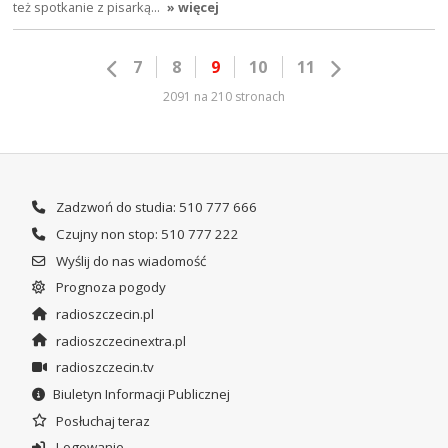
też spotkanie z pisarką…
» więcej
7
8
9
10
11
2091 na 210 stronach
Zadzwoń do studia: 510 777 666
Czujny non stop: 510 777 222
Wyślij do nas wiadomość
Prognoza pogody
radioszczecin.pl
radioszczecinextra.pl
radioszczecin.tv
Biuletyn Informacji Publicznej
Posłuchaj teraz
Logowanie