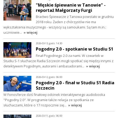
"Męskie śpiewanie w Tanowie" -
reportaż Małgorzaty Furgi
Bractwo Śpiewacze z Tanowa powstało w grudniu
2018 roku. Żaden z chórzystów nie ma
wykształcenia muzycznego - wszyscy są samoukami. Są tam m.in.:
uczniowie…
» więcej
2026-03-13, godz. 14:30
Pogodny 2.0 - spotkanie w Studiu S1
Finał Pogodnego 2.0 za nami. W czwartek w
Studiu S-1 słuchacze Radia Szczecin mogli spotkać się między innymi z
detektywem Pogodnym, autorami i ambasadorami…
» więcej
2026-03-12, godz. 06:00
Pogodny 2.0 - finał w Studiu S1 Radia
Szczecin
W Fonosferze dziś finałowy odcinek interaktywnego audiobooka
"Pogodny 2.0". W programie także relacja ze spotkania ze
słuchaczami, które o 17 rozpocznie się…
» więcej
2026-03-11, godz. 06:00