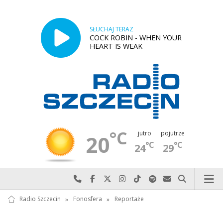
SŁUCHAJ TERAZ
COCK ROBIN - WHEN YOUR
HEART IS WEAK
°C
jutro
pojutrze
20
°C
°C
24
29
Najlepiej po prostu do nas zadzwoń
Odwiedź nas na Facebook-u
Odwiedź nas na X
Odwiedź nas na Instagram-ie
Odwiedź nas na TikTok-u
Szukaj nas na Spotify
Wyślij do nas w
Szukaj
Radio Szczecin
»
Fonosfera
»
Reportaże