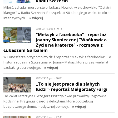
Radiu Szczecin
Miłość, zdrada i morderstwo. Łukasz Nowicki w słuchowisku "Ostatni
klangor" w Radiu Szczecin. Początek lat 90. ubiegłego wieku to okres
intensywnych…
» więcej
2026-03-19, godz. 10:13
"Meksyk z facebooka" - reportaż
Joanny Skoniecznej "Wańkowicz.
Życie na kraterze" - rozmowa z
Łukaszem Garbalem
W Fonosferze przypomnimy dziś reportaż "Meksyk z facebooka". To
historia rodzinna Szczecinianki Joanny Matias, która przez wiele lat
szukała grobu swojego…
» więcej
2026-03-18, godz. 06:00
„To nie jest praca dla słabych
ludzi”- reportaż Małgorzaty Furgi
Od 24 lat Katarzyna i Grzegorz Piszczykowie prowadzą Pogotowie
Rodzinne. Przyjmują dzieci z deficytami, które potrzebują
bezpiecznego domu, medycznej pomocy…
» więcej
2026-03-16, godz. 22:40