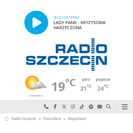
SŁUCHAJ TERAZ
LADY PANK - KRYZYSOWA
NARZECZONA
°C
jutro
pojutrze
19
°C
°C
21
24
Najlepiej po prostu do nas zadzwoń
Odwiedź nas na Facebook-u
Odwiedź nas na X
Odwiedź nas na Instagram-ie
Odwiedź nas na TikTok-u
Szukaj nas na Spotify
Wyślij do nas w
Szukaj
Radio Szczecin
»
Fonosfera
»
Reportaże