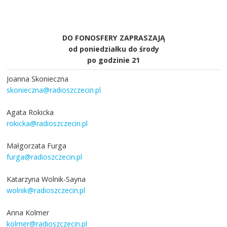
DO FONOSFERY ZAPRASZAJĄ
od poniedziałku do środy
po godzinie 21
Joanna Skonieczna
skonieczna@radioszczecin.pl
Agata Rokicka
rokicka@radioszczecin.pl
Małgorzata Furga
furga@radioszczecin.pl
Katarzyna Wolnik-Sayna
wolnik@radioszczecin.pl
Anna Kolmer
kolmer@radioszczecin.pl