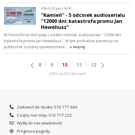
2026-02-23, godz. 06:00
"Kamień" - 5 odcinek audioserialu
"12000 dni: katastrofa promu Jan
Heweliusz"
W Fonosferze dziś piąty i ostatni odcinek audioserialu "12000 dni:
katastrofa promu Jan Heweliusz". W tym podcaście pierwszy raz
publicznie zostaną opowiedziane…
» więcej
8
9
10
11
12
2091 na 210 stronach
Zadzwoń do studia: 510 777 666
Czujny non stop: 510 777 222
Wyślij do nas wiadomość
Prognoza pogody