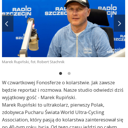
Marek Rupiński, fot. Robert Stachnik
W czwartkowej Fonosferze o kolarstwie. Jak zawsze
będzie reportaż i rozmowa. Nasze studio odwiedzi dziś
wyjątkowy gość - Marek Rupiński.
Marek Rupiński to ultrakolarz, pierwszy Polak,
zdobywca Pucharu Świata World Ultra-Cycling
f
Association, który pasją do kolarstwa zainteresował się
po 40-tym roku życia. Od tego czasu jeździ po całym