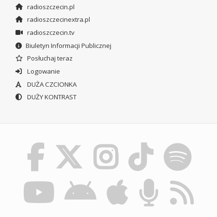
radioszczecin.pl
radioszczecinextra.pl
radioszczecin.tv
Biuletyn Informacji Publicznej
Posłuchaj teraz
Logowanie
DUŻA CZCIONKA
DUŻY KONTRAST