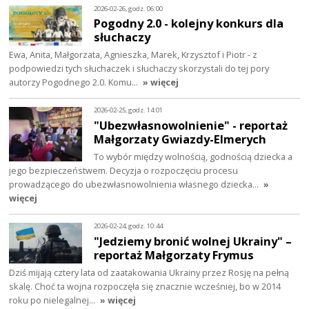
2026-02-26, godz. 06:00
Pogodny 2.0 - kolejny konkurs dla
słuchaczy
Ewa, Anita, Małgorzata, Agnieszka, Marek, Krzysztof i Piotr - z
podpowiedzi tych słuchaczek i słuchaczy skorzystali do tej pory
autorzy Pogodnego 2.0. Komu…
» więcej
2026-02-25, godz. 14:01
"Ubezwłasnowolnienie" - reportaż
Małgorzaty Gwiazdy-Elmerych
To wybór między wolnością, godnością dziecka a
jego bezpieczeństwem. Decyzja o rozpoczęciu procesu
prowadzącego do ubezwłasnowolnienia własnego dziecka…
»
więcej
2026-02-24, godz. 10:44
"Jedziemy bronić wolnej Ukrainy" –
reportaż Małgorzaty Frymus
Dziś mijają cztery lata od zaatakowania Ukrainy przez Rosję na pełną
skalę. Choć ta wojna rozpoczęła się znacznie wcześniej, bo w 2014
roku po nielegalnej…
» więcej