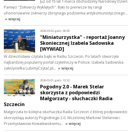
Już od 15 lat 1 marca obchodzimy Narodowy Dzień
Pamięci "Żołnierzy Wyklętych". Było to pierwsze tej rangi
uhonorowanie żołnierzy zbrojnego podziemia antykomunistycznego…
» więcej
2026-03-02, godz. 06:00
"Miniaturzystka" - reportaż Joanny
Skoniecznej Izabela Sadowska
[WYWIAD]
W dzieciństwie czytała bajki w Radiu Szczecin. Po latach stworzyła
najbardziej popularny portal czytelniczy w Polsce. Izabela Sadowska
założycielka LubimyCzytać.pl…
» więcej
2026-03-01, godz. 10:52
Pogodny 2.0 - Marek Stelar
skorzysta z podpowiedzi
Małgorzaty - słuchaczki Radia
Szczecin
Małgorzata to kolejna słuchaczka Radia Szczecin z której podpowiedzi
skorzystają autorzy Pogodnego 2.0. Wcześniej Markowi Stelarowi i
Przemysławowi Kowalewskiemu…
» więcej