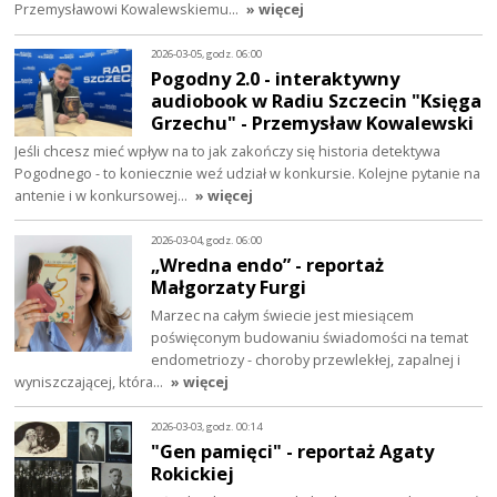
Przemysławowi Kowalewskiemu…
» więcej
2026-03-05, godz. 06:00
Pogodny 2.0 - interaktywny
audiobook w Radiu Szczecin "Księga
Grzechu" - Przemysław Kowalewski
Jeśli chcesz mieć wpływ na to jak zakończy się historia detektywa
Pogodnego - to koniecznie weź udział w konkursie. Kolejne pytanie na
antenie i w konkursowej…
» więcej
2026-03-04, godz. 06:00
„Wredna endo” - reportaż
Małgorzaty Furgi
Marzec na całym świecie jest miesiącem
poświęconym budowaniu świadomości na temat
endometriozy - choroby przewlekłej, zapalnej i
wyniszczającej, która…
» więcej
2026-03-03, godz. 00:14
"Gen pamięci" - reportaż Agaty
Rokickiej