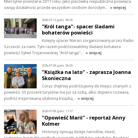
Mierzynie powstał w 2017 roku. Jako placówka niepubliczna poświęca
swoją działalność przede wszystkim osobom dorosłym…
» więcej
2026-07-13, godz. 06:00
"Król tanga"- spacer śladami
bohaterów powieści
Kolejny spacer literaci zorganizowany przez Radio
Szczecin za nami. Tym razem podróżowaliśmy śladami bohatera
powieści Sylwii Trojanowskiej "Król tanga"…
» więcej
2026-07-09, godz. 06:00
"Książka na lato" - zaprasza Joanna
Skonieczna
Coraz chętniej podróżujemy do miejsc znanych z
powieści. 55 procent turystów ma już za sobą, albo dopiero rozważa,
podróż inspirowaną ulubioną książką…
» więcej
2026-07-08, godz. 17:57
"Opowieść Marii" - reportaż Anny
Kolmer
Historycy opisują dzieje narodów, miast,
regionów, biografie wielkich uczonych, polityków, władców. Rzadziej