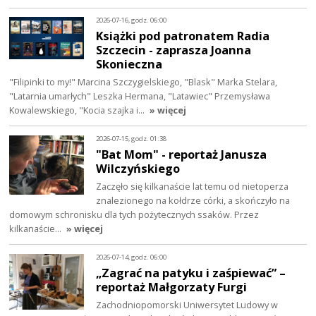
2026-07-16, godz. 06:00
Książki pod patronatem Radia
Szczecin - zaprasza Joanna
Skonieczna
"Filipinki to my!" Marcina Szczygielskiego, "Blask" Marka Stelara,
"Latarnia umarłych" Leszka Hermana, "Latawiec" Przemysława
Kowalewskiego, "Kocia szajka i…
» więcej
2026-07-15, godz. 01:38
"Bat Mom" - reportaż Janusza
Wilczyńskiego
Zaczęło się kilkanaście lat temu od nietoperza
znalezionego na kołdrze córki, a skończyło na
domowym schronisku dla tych pożytecznych ssaków. Przez
kilkanaście…
» więcej
2026-07-14, godz. 06:00
„Zagrać na patyku i zaśpiewać” –
reportaż Małgorzaty Furgi
Zachodniopomorski Uniwersytet Ludowy w