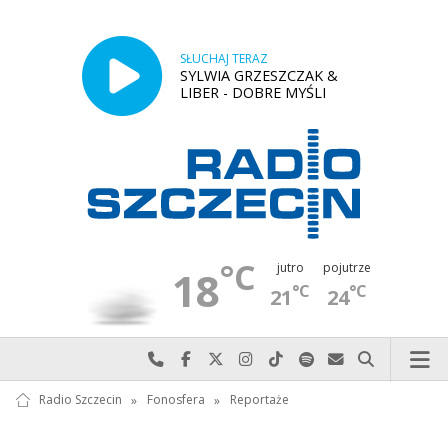
SŁUCHAJ TERAZ
SYLWIA GRZESZCZAK &
LIBER - DOBRE MYŚLI
°C
jutro
pojutrze
18
°C
°C
21
24
Najlepiej po prostu do nas zadzwoń
Odwiedź nas na Facebook-u
Odwiedź nas na X
Odwiedź nas na Instagram-ie
Odwiedź nas na TikTok-u
Szukaj nas na Spotify
Wyślij do nas w
Szukaj
Radio Szczecin
»
Fonosfera
»
Reportaże