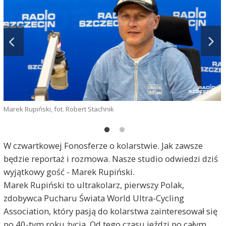
Marek Rupiński, fot. Robert Stachnik
W czwartkowej Fonosferze o kolarstwie. Jak zawsze
będzie reportaż i rozmowa. Nasze studio odwiedzi dziś
wyjątkowy gość - Marek Rupiński.
Marek Rupiński to ultrakolarz, pierwszy Polak,
zdobywca Pucharu Świata World Ultra-Cycling
f
Association, który pasją do kolarstwa zainteresował się
po 40-tym roku życia. Od tego czasu jeździ po całym