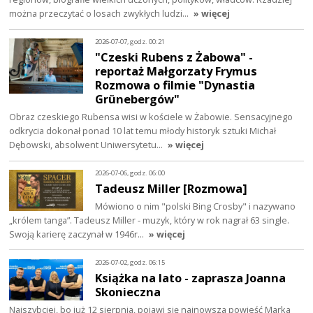
można przeczytać o losach zwykłych ludzi…
» więcej
2026-07-07, godz. 00:21
"Czeski Rubens z Żabowa" -
reportaż Małgorzaty Frymus
Rozmowa o filmie "Dynastia
Grünebergów"
Obraz czeskiego Rubensa wisi w kościele w Żabowie. Sensacyjnego
odkrycia dokonał ponad 10 lat temu młody historyk sztuki Michał
Dębowski, absolwent Uniwersytetu…
» więcej
2026-07-06, godz. 06:00
Tadeusz Miller [Rozmowa]
Mówiono o nim "polski Bing Crosby" i nazywano
„królem tanga”. Tadeusz Miller - muzyk, który w rok nagrał 63 single.
Swoją karierę zaczynał w 1946r…
» więcej
2026-07-02, godz. 06:15
Książka na lato - zaprasza Joanna
Skonieczna
Najszybciej, bo już 12 sierpnia, pojawi się najnowsza powieść Marka