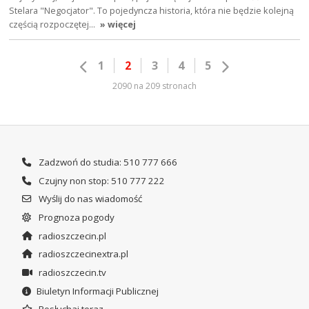
Stelara "Negocjator". To pojedyncza historia, która nie będzie kolejną
częścią rozpoczętej…
» więcej
1
2
3
4
5
2090 na 209 stronach
Zadzwoń do studia: 510 777 666
Czujny non stop: 510 777 222
Wyślij do nas wiadomość
Prognoza pogody
radioszczecin.pl
radioszczecinextra.pl
radioszczecin.tv
Biuletyn Informacji Publicznej