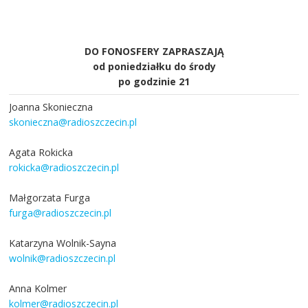
DO FONOSFERY ZAPRASZAJĄ
od poniedziałku do środy
po godzinie 21
Joanna Skonieczna
skonieczna@radioszczecin.pl
Agata Rokicka
rokicka@radioszczecin.pl
Małgorzata Furga
furga@radioszczecin.pl
Katarzyna Wolnik-Sayna
wolnik@radioszczecin.pl
Anna Kolmer
kolmer@radioszczecin.pl