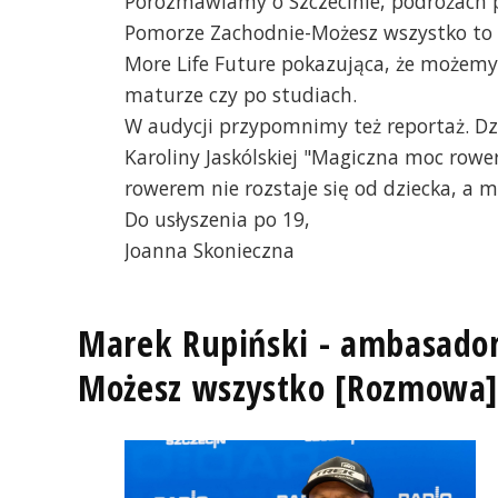
Porozmawiamy o Szczecinie, podróżach po
u, zdjęcie z
fot
Pomorze Zachodnie-Możesz wszystko to 
wr
More Life Future pokazująca, że możemy r
maturze czy po studiach.
W audycji przypomnimy też reportaż. Dzi
Karoliny Jaskólskiej "Magiczna moc rowe
rowerem nie rozstaje się od dziecka, a me
Do usłyszenia po 19,
Joanna Skonieczna
Marek Rupiński - ambasado
Możesz wszystko [Rozmowa