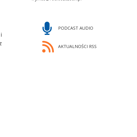
fot. facebook bohatera reportażu, zdjęcie z
września 2025
PODCAST AUDIO
i
z
AKTUALNOŚCI RSS