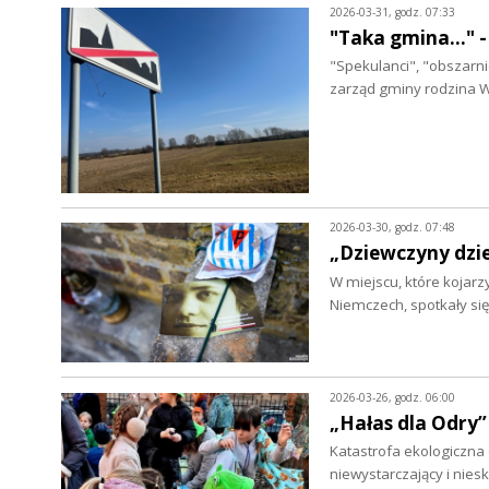
2026-03-31, godz. 07:33
"Taka gmina..."
"Spekulanci", "obszarnic
zarząd gminy rodzina W
2026-03-30, godz. 07:48
„Dziewczyny dzi
W miejscu, które kojarz
Niemczech, spotkały si
2026-03-26, godz. 06:00
„Hałas dla Odry”
Katastrofa ekologiczna
niewystarczający i nies