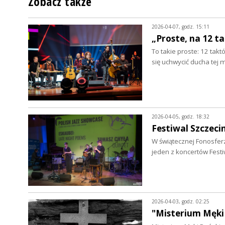
Zobacz także
2026-04-07, godz. 15:11
„Proste, na 12 t
To takie proste: 12 tak
się uchwycić ducha tej 
2026-04-05, godz. 18:32
Festiwal Szczeci
W świątecznej Fonosferz
jeden z koncertów Fest
2026-04-03, godz. 02:25
"Misterium Męki 