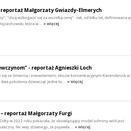
 - reportaż Małgorzaty Gwiazdy-Elmerych
y", "chcą wzbogacić się za wszelką cenę" - tak, od kilku lat, definiowana j
ojciechowski, która w…
» więcej
ewczynom” - reportaż Agnieszki Loch
y się ze śmiercią i zniewoleniem, obozie koncentracyjnym Ravensbrück w
ę dwa pokolenia dziewcząt. Jedne to…
» więcej
 – reportaż Małgorzaty Furgi
 Odry w 2022 roku pokazała, że obowiązujący model ochrony wód jest
kuteczny. Nic więc dziwnego, że pojawiła…
» więcej