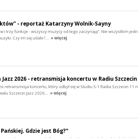
aktów” - reportaż Katarzyny Wolnik-Sayny
tów i trzy funkcje - wszyscy muzycy od tego zaczynają". Nie wszystkim jed
muzyki. Czy im się udało?…
» więcej
n Jazz 2026 - retransmisja koncertu w Radiu Szczecin
e retransmisja koncertu, który odbył się w Studiu S-1 Radia Szczecin 11 
iwalu Szczecin Jazz 2026…
» więcej
Pańskiej. Gdzie jest Bóg?"