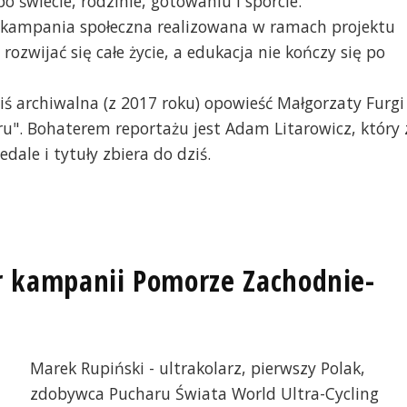
 świecie, rodzinie, gotowaniu i sporcie.
. facebook bohatera reportażu, zdjęcie z
kampania społeczna realizowana w ramach projektu
ześnia 2025
ozwijać się całe życie, a edukacja nie kończy się po
ś archiwalna (z 2017 roku) opowieść Małgorzaty Furgi 
ru". Bohaterem reportażu jest Adam Litarowicz, który 
dale i tytuły zbiera do dziś.
r kampanii Pomorze Zachodnie-
]
Marek Rupiński - ultrakolarz, pierwszy Polak,
zdobywca Pucharu Świata World Ultra-Cycling