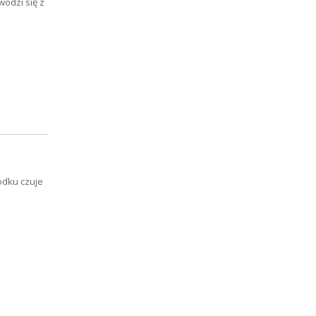
wodzi się z
odku czuje