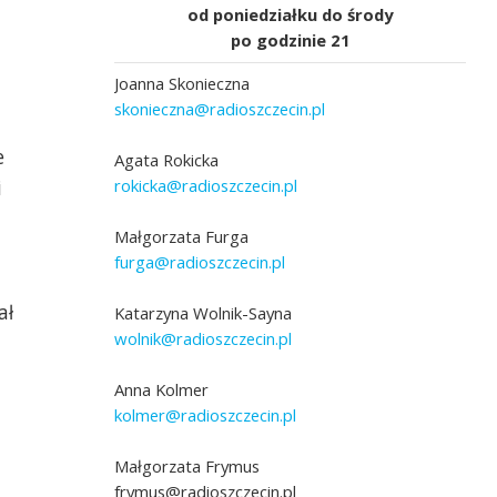
od poniedziałku do środy
po godzinie 21
Joanna Skonieczna
skonieczna@radioszczecin.pl
e
Agata Rokicka
rokicka@radioszczecin.pl
i
Małgorzata Furga
furga@radioszczecin.pl
ał
Katarzyna Wolnik-Sayna
wolnik@radioszczecin.pl
bert Stachnik
Anna Kolmer
kolmer@radioszczecin.pl
Małgorzata Frymus
frymus@radioszczecin.pl