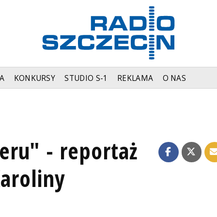
A
KONKURSY
STUDIO S-1
REKLAMA
O NAS
ru" - reportaż
Karoliny