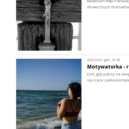
Misterium Męki Pańskiej 
XII-wiecznych dramatów 
2026-04-02, godz. 06:38
Motywatorka - r
Dziś, gdy patrzy na swo
się szara i pełna kom