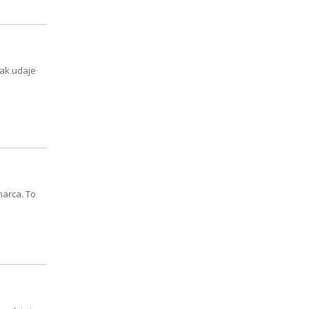
nak udaje
marca. To