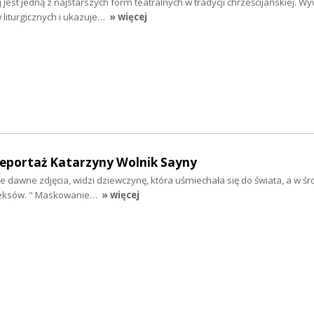
jest jedną z najstarszych form teatralnych w tradycji chrześcijańskiej. Wy
liturgicznych i ukazuje…
» więcej
eportaż Katarzyny Wolnik Sayny
je dawne zdjęcia, widzi dziewczynę, która uśmiechała się do świata, a w śr
pleksów. " Maskowanie…
» więcej