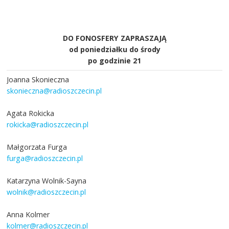
DO FONOSFERY ZAPRASZAJĄ
od poniedziałku do środy
po godzinie 21
Joanna Skonieczna
skonieczna@radioszczecin.pl
Agata Rokicka
rokicka@radioszczecin.pl
Małgorzata Furga
furga@radioszczecin.pl
Katarzyna Wolnik-Sayna
wolnik@radioszczecin.pl
Anna Kolmer
kolmer@radioszczecin.pl