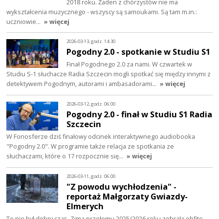
2018 roku. Żaden z chórzystów nie ma
wykształcenia muzycznego - wszyscy są samoukami. Są tam m.in.:
uczniowie…
» więcej
2026-03-13, godz. 14:30
Pogodny 2.0 - spotkanie w Studiu S1
Finał Pogodnego 2.0 za nami. W czwartek w
Studiu S-1 słuchacze Radia Szczecin mogli spotkać się między innymi z
detektywem Pogodnym, autorami i ambasadorami…
» więcej
2026-03-12, godz. 06:00
Pogodny 2.0 - finał w Studiu S1 Radia
Szczecin
W Fonosferze dziś finałowy odcinek interaktywnego audiobooka
"Pogodny 2.0". W programie także relacja ze spotkania ze
słuchaczami, które o 17 rozpocznie się…
» więcej
2026-03-11, godz. 06:00
"Z powodu wychłodzenia" -
reportaż Małgorzaty Gwiazdy-
Elmerych
To nie był dobry czas. Zima przełomu 2025/2026 roku zebrała obfite