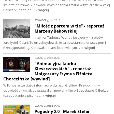
śmiertelne żniwo. Z powodu wychłodzenia zmarło w tym czasie w całej
Polsce 51 osób-od…
» więcej
2026-03-09, godz. 22:18
"Miłość z portem w tle" - reportaż
Marzeny Bakowskiej
Inżynier Tadeusz Wenda jest jednym z ojców
założycieli Gdyni. To on zdecydował, że tu powstanie pierwszy port II
Rzeczypospolitej. Kierował pracami budowlanymi…
» więcej
2026-03-09, godz. 06:00
"Animacyjna laurka
Kleszczewskich" - reportaż
Małgorzaty Frymus Elżbieta
Cherezińska [wywiad]
W Fonosferze dużo informacji o dynastii Gryfitów. Przypomnimy
opowieść o tym jak powstawał animowany film o Bogusławie X. Będzie
też spotkanie z pisarką…
» więcej
2026-03-07, godz. 06:00
Pogodny 2.0 - Marek Stelar