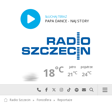
SŁUCHAJ TERAZ
PAPA DANCE - NAJ STORY
°C
jutro
pojutrze
18
°C
°C
21
24
Najlepiej po prostu do nas zadzwoń
Odwiedź nas na Facebook-u
Odwiedź nas na X
Odwiedź nas na Instagram-ie
Odwiedź nas na TikTok-u
Szukaj nas na Spotify
Wyślij do nas w
Szukaj
Radio Szczecin
»
Fonosfera
»
Reportaże