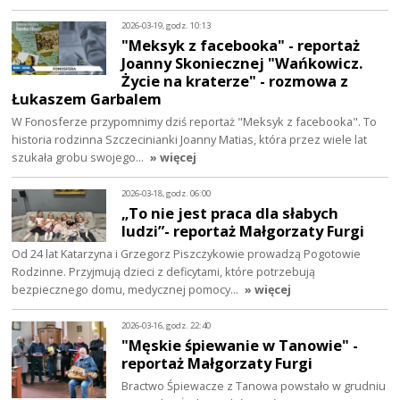
2026-03-19, godz. 10:13
"Meksyk z facebooka" - reportaż
Joanny Skoniecznej "Wańkowicz.
Życie na kraterze" - rozmowa z
Łukaszem Garbalem
W Fonosferze przypomnimy dziś reportaż "Meksyk z facebooka". To
historia rodzinna Szczecinianki Joanny Matias, która przez wiele lat
szukała grobu swojego…
» więcej
2026-03-18, godz. 06:00
„To nie jest praca dla słabych
ludzi”- reportaż Małgorzaty Furgi
Od 24 lat Katarzyna i Grzegorz Piszczykowie prowadzą Pogotowie
Rodzinne. Przyjmują dzieci z deficytami, które potrzebują
bezpiecznego domu, medycznej pomocy…
» więcej
2026-03-16, godz. 22:40
"Męskie śpiewanie w Tanowie" -
reportaż Małgorzaty Furgi
Bractwo Śpiewacze z Tanowa powstało w grudniu