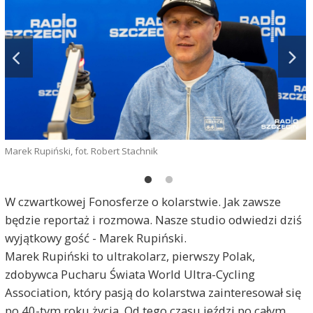
Marek Rupiński, fot. Robert Stachnik
W czwartkowej Fonosferze o kolarstwie. Jak zawsze
będzie reportaż i rozmowa. Nasze studio odwiedzi dziś
wyjątkowy gość - Marek Rupiński.
Marek Rupiński to ultrakolarz, pierwszy Polak,
zdobywca Pucharu Świata World Ultra-Cycling
f
Association, który pasją do kolarstwa zainteresował się
po 40-tym roku życia. Od tego czasu jeździ po całym